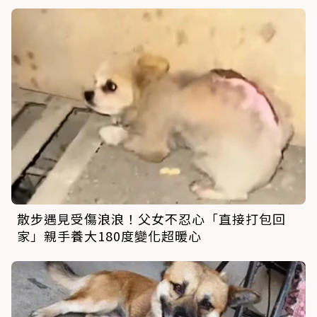
散步遇見受傷浪浪！父女不忍心「直接打包回
家」親手養大180度變化超暖心