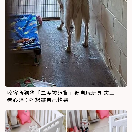
收容所狗狗「二度被退貨」獨自玩玩具 志工一
看心碎：牠想讓自己快樂