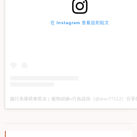
在 Instagram 查看這則貼文
貓行為導師單熙汝 | 寵物訓練x行為諮詢（@dior77112）分