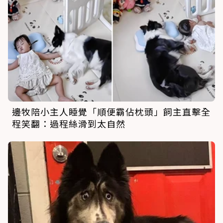
邊牧陪小主人睡覺「順便霸佔枕頭」飼主直擊全
程笑翻：過程絲滑到太自然