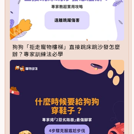
狗狗「拒走寵物樓梯」直接跳床跳沙發怎麼
辦？專家訓練法必學