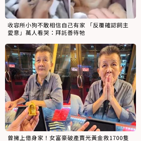
收容所小狗不敢相信自己有家 「反覆確認飼主
愛意」萬人看哭：拜託善待牠
曾擁上億身家！女富豪破產賣光黃金救1700隻