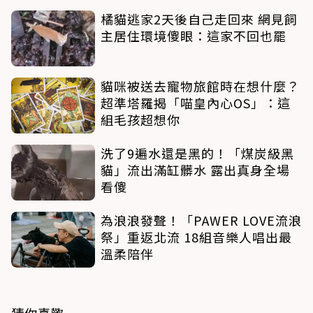
橘貓逃家2天後自己走回來 網見飼
主居住環境傻眼：這家不回也罷
貓咪被送去寵物旅館時在想什麼？
超準塔羅揭「喵皇內心OS」：這
組毛孩超想你
洗了9遍水還是黑的！「煤炭級黑
貓」流出滿缸髒水 露出真身全場
看傻
為浪浪發聲！「PAWER LOVE流浪
祭」重返北流 18組音樂人唱出最
溫柔陪伴
猜你喜歡