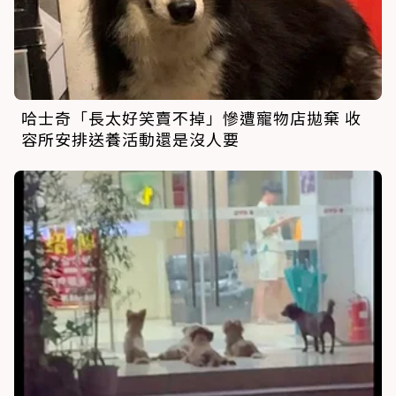
哈士奇「長太好笑賣不掉」慘遭寵物店拋棄 收
容所安排送養活動還是沒人要