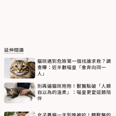
延伸閱讀
貓咪遇到危險第一個找誰求救？調
查曝：近半數喵皇「會奔向同一
人」
別再逼貓咪抱抱！獸醫點破「人類
自以為的溫柔」：喵皇更愛這類陪
伴
女子養貓一天到晚被咬！聽獸醫的