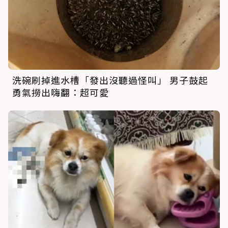
洗碗刷掉進水槽「發出沒聽過怪叫」 男子鼓起
勇氣撈出嗨翻：超可愛