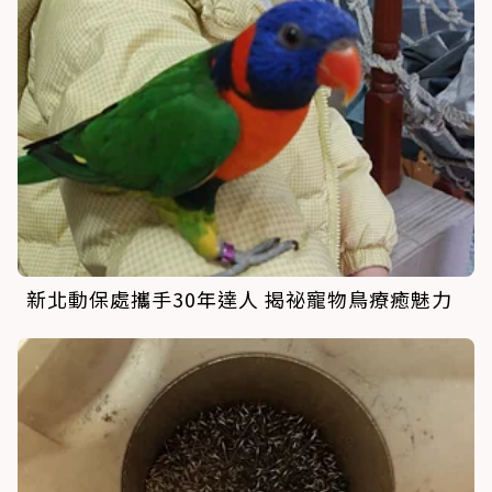
新北動保處攜手30年達人 揭祕寵物鳥療癒魅力