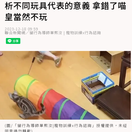
析不同玩具代表的意義 拿錯了喵
皇當然不玩
2023-12-18 09:59
聯合新聞網／貓行為導師單熙汝 | 寵物訓練x行為諮詢
(圖/「貓行為導師單熙汝|寵物訓練x行為諮詢」授權提供，未經
同意請勿轉載)