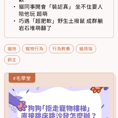
貓同事開會「裝認真」 坐不住要人
陪他玩 超萌
巧遇「超肥軟」野生土撥鼠 成群躺
岩石堆萌翻了
貓咪
寵物行為
行為教養
貓煩惱
飼主
#毛學堂