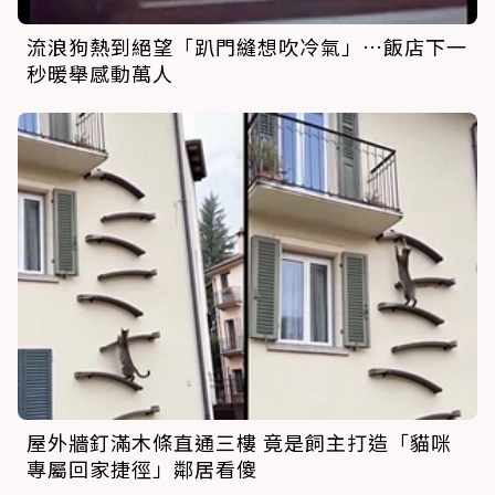
流浪狗熱到絕望「趴門縫想吹冷氣」…飯店下一
秒暖舉感動萬人
屋外牆釘滿木條直通三樓 竟是飼主打造「貓咪
專屬回家捷徑」鄰居看傻