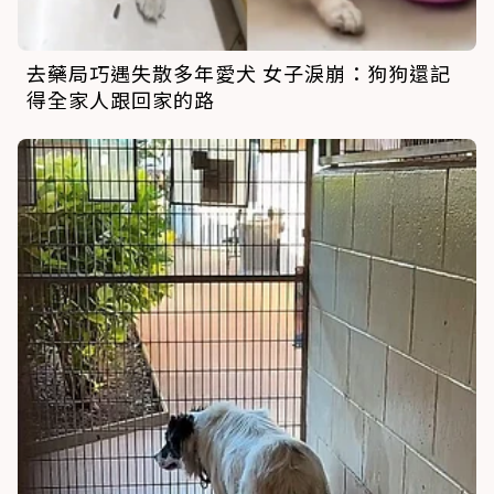
去藥局巧遇失散多年愛犬 女子淚崩：狗狗還記
得全家人跟回家的路