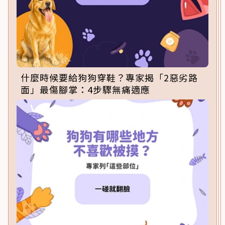
什麼時候要給狗狗穿鞋？專家揭「2惡劣路
面」最傷腳掌：4步驟無痛適應