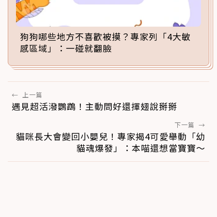
狗狗哪些地方不喜歡被摸？專家列「4大敏
感區域」：一碰就翻臉
←
上一篇
遇見超活潑鸚鵡！主動問好還揮翅說掰掰
下一篇
→
貓咪長大會變回小嬰兒！專家揭4可愛舉動「幼
貓魂爆發」：本喵還想當寶寶～