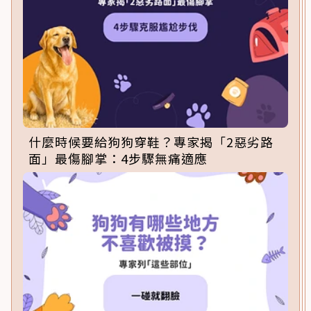
什麼時候要給狗狗穿鞋？專家揭「2惡劣路
面」最傷腳掌：4步驟無痛適應