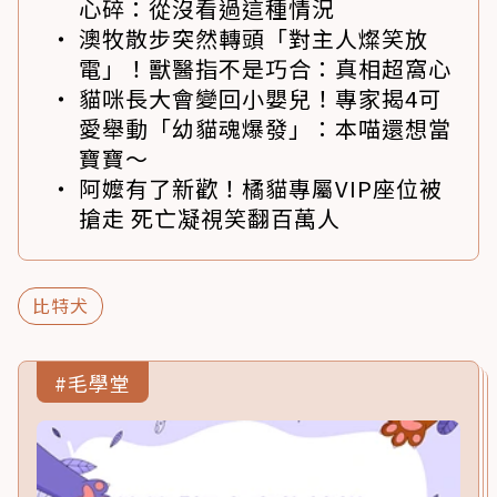
心碎：從沒看過這種情況
澳牧散步突然轉頭「對主人燦笑放
電」！獸醫指不是巧合：真相超窩心
貓咪長大會變回小嬰兒！專家揭4可
愛舉動「幼貓魂爆發」：本喵還想當
寶寶～
阿嬤有了新歡！橘貓專屬VIP座位被
搶走 死亡凝視笑翻百萬人
比特犬
#毛學堂