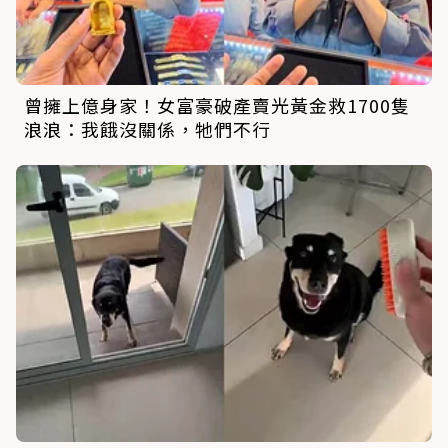
曾擁上億身家！女富豪破產賣光黃金救1700隻
浪浪：我餓沒關係，牠們不行