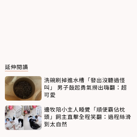
延伸閱讀
洗碗刷掉進水槽「發出沒聽過怪
叫」 男子鼓起勇氣撈出嗨翻：超
可愛
邊牧陪小主人睡覺「順便霸佔枕
頭」飼主直擊全程笑翻：過程絲滑
到太自然