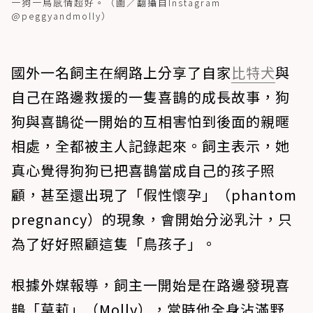
一狗一鳥感情超好。（圖／翻攝自Instagram
@peggyandmolly）
國外一名飼主在網路上分享了自家
比特犬
與
自己在路邊救援的一隻喜鵲的成長故事，狗
狗與喜鵲從一開始的互相害怕到後面的親暱
相處，全都被主人記錄起來。飼主表示，她
真心覺得狗狗已把喜鵲當成自己的孩子照
顧，甚至還出現了「假性懷孕」（phantom
pregnancy）的現象，會開始分泌乳汁，只
為了好好照顧這隻「鳥孩子」。
根據外媒報導，飼主一開始是在路邊發現喜
鵲「莫莉」（Molly），當時他全身沾滿野