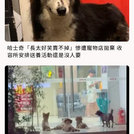
哈士奇「長太好笑賣不掉」慘遭寵物店拋棄 收
容所安排送養活動還是沒人要