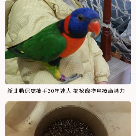
新北動保處攜手30年達人 揭祕寵物鳥療癒魅力