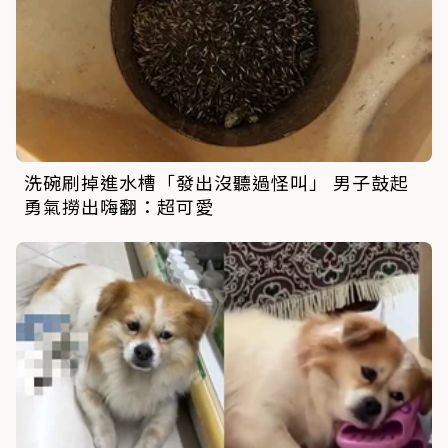
洗碗刷掉進水槽「發出沒聽過怪叫」 男子鼓起
勇氣撈出嗨翻：超可愛