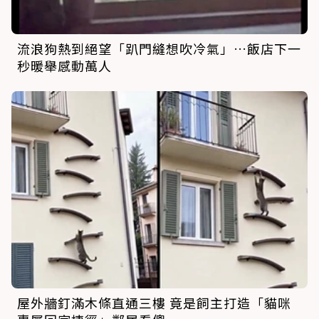
流浪狗熱到絕望「趴門縫想吹冷氣」…飯店下一
秒暖舉感動萬人
屋外牆釘滿木條直通三樓 竟是飼主打造「貓咪