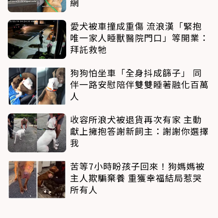
網
愛犬被車撞成重傷 流浪漢「緊抱
唯一家人睡獸醫院門口」等開業：
拜託救牠
狗狗怕坐車「全身抖成篩子」 同
伴一路安慰陪伴雙雙睡著融化百萬
人
收容所浪犬被退貨再次有家 主動
獻上擁抱答謝新飼主：謝謝你選擇
我
苦等7小時盼孩子回來！狗媽媽被
主人欺騙棄養 重獲幸福結局惹哭
所有人