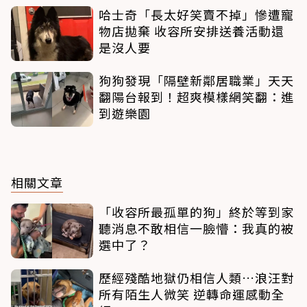
哈士奇「長太好笑賣不掉」慘遭寵
物店拋棄 收容所安排送養活動還
是沒人要
狗狗發現「隔壁新鄰居職業」天天
翻陽台報到！超爽模樣網笑翻：進
到遊樂園
相關文章
「收容所最孤單的狗」終於等到家
聽消息不敢相信一臉懵：我真的被
選中了？
歷經殘酷地獄仍相信人類…浪汪對
所有陌生人微笑 逆轉命運感動全