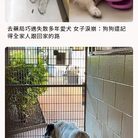
去藥局巧遇失散多年愛犬 女子淚崩：狗狗還記
得全家人跟回家的路