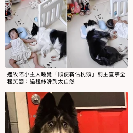
邊牧陪小主人睡覺「順便霸佔枕頭」飼主直擊全
程笑翻：過程絲滑到太自然