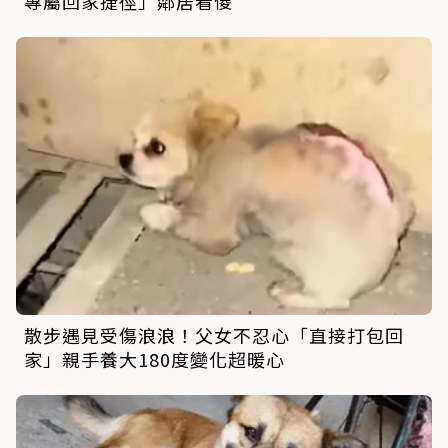
專屬回家捷徑」鄰居看傻
散步遇見受傷浪浪！父女不忍心「直接打包回
家」親手養大180度變化超暖心