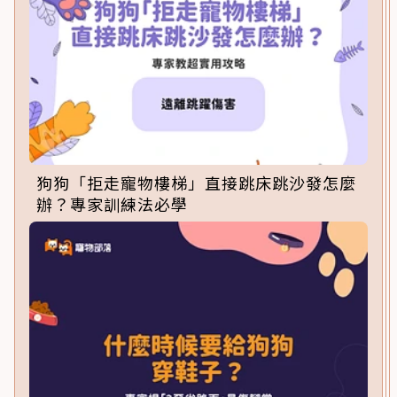
狗狗「拒走寵物樓梯」直接跳床跳沙發怎麼
辦？專家訓練法必學