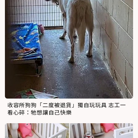
收容所狗狗「二度被退貨」獨自玩玩具 志工一
看心碎：牠想讓自己快樂