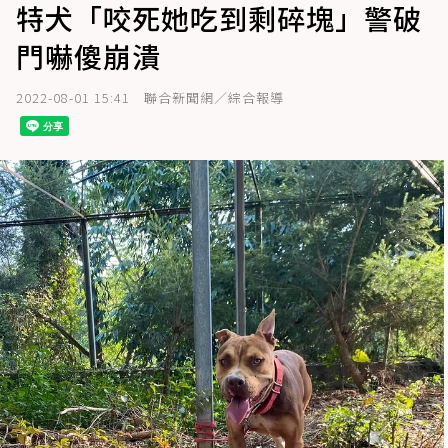
特犬「咬死她吃到剩碎塊」警破
門嚇傻崩潰
2022-08-01 15:41
聯合新聞網／綜合報導