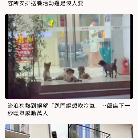
容所安排送養活動還是沒人要
流浪狗熱到絕望「趴門縫想吹冷氣」…飯店下一
秒暖舉感動萬人