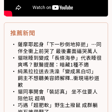
推薦新聞
薩摩耶起身「下一秒倒地猝逝」…同
伴全衝上前哭了 最後畫面逼哭萬人
貓咪睡到變成「長條海參」代表睡很
爽嗎？獸醫提醒：暗藏1種不適
純黑拉拉送去洗澡「變成黑白切」
飼主不想聽美容師解釋..衝現場秒道
歉
貓同事開會「裝認真」 坐不住要人
陪他玩 超萌
巧遇「超肥軟」野生土撥鼠 成群躺
岩石堆萌翻了