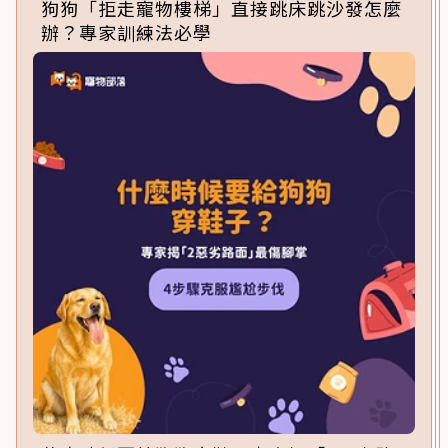
狗狗「拒走寵物樓梯」直接跳床跳沙發怎麼
辦？專家訓練法必學