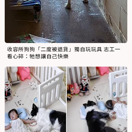
收容所狗狗「二度被退貨」獨自玩玩具 志工一
看心碎：牠想讓自己快樂