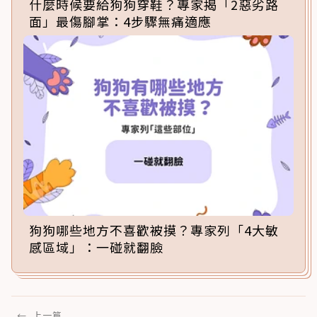
什麼時候要給狗狗穿鞋？專家揭「2惡劣路
面」最傷腳掌：4步驟無痛適應
狗狗哪些地方不喜歡被摸？專家列「4大敏
感區域」：一碰就翻臉
←
上一篇