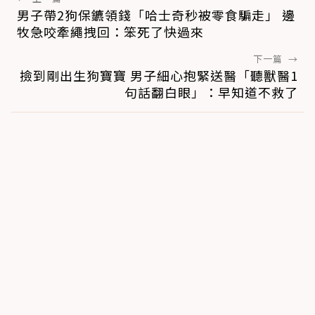
男子帶2狗保鑣領錢「哈士奇秒被零食騙走」 邊
牧急咬牽繩拽回：笨死了快過來
下一篇
→
撿到剛出生狗寶寶 男子細心抱緊送醫「聽獸醫1
句話翻白眼」：早知道不救了