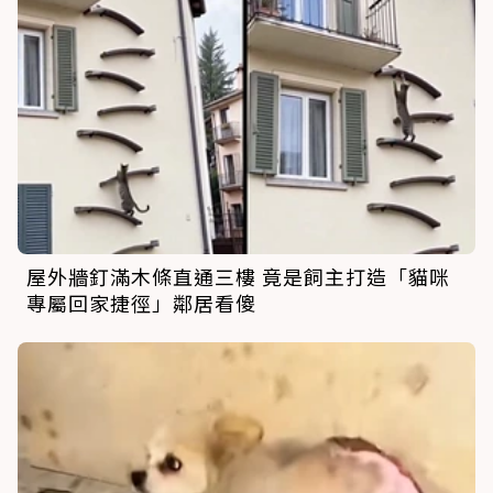
屋外牆釘滿木條直通三樓 竟是飼主打造「貓咪
專屬回家捷徑」鄰居看傻