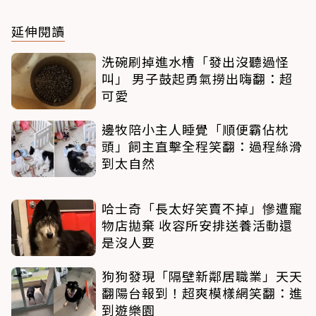
延伸閱讀
洗碗刷掉進水槽「發出沒聽過怪
叫」 男子鼓起勇氣撈出嗨翻：超
可愛
邊牧陪小主人睡覺「順便霸佔枕
頭」飼主直擊全程笑翻：過程絲滑
到太自然
哈士奇「長太好笑賣不掉」慘遭寵
物店拋棄 收容所安排送養活動還
是沒人要
狗狗發現「隔壁新鄰居職業」天天
翻陽台報到！超爽模樣網笑翻：進
到遊樂園