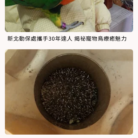
新北動保處攜手30年達人 揭祕寵物鳥療癒魅力