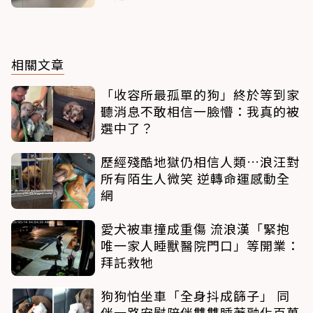
相關文章
「收容所最孤單的狗」終於等到家
聽消息不敢相信一臉懵：我真的被
選中了？
歷經殘酷地獄仍相信人類…浪汪對
所有陌生人微笑 逆轉命運感動全
網
愛犬被車撞成重傷 流浪漢「緊抱
唯一家人睡獸醫院門口」等開業：
拜託救牠
狗狗怕坐車「全身抖成篩子」 同
伴一路安慰陪伴雙雙睡著融化百萬