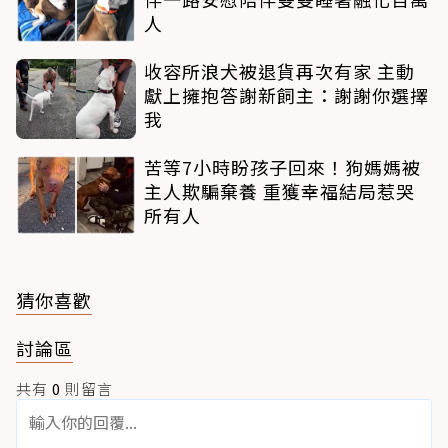
人
收容所浪犬被退貨再次有家 主動
獻上擁抱答謝新飼主：謝謝你選擇
我
苦等7小時盼孩子回來！狗媽媽被
主人欺騙棄養 重獲幸福結局惹哭
所有人
猜你喜歡
討論區
共有
0
則留言