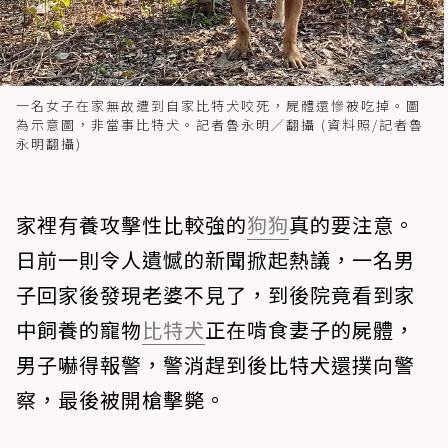
一名女子在家無故遭到自家比特犬咬死，屍體還慘被吃掉。圖
為示意圖，非當事比特犬。記者魯永明／翻攝 (資料照/記者魯
永明翻攝)
家裡有養攻擊性比較強的
狗狗
真的要注意。
日前一則令人遺憾的新聞掀起熱議，一名男
子回家後發現老婆不見了，到後院竟看到家
中飼養的寵物
比特犬
正在啃食妻子的屍體，
男子嚇得報警，警消趕到後比特犬還撲向警
察，最後被開槍擊斃。