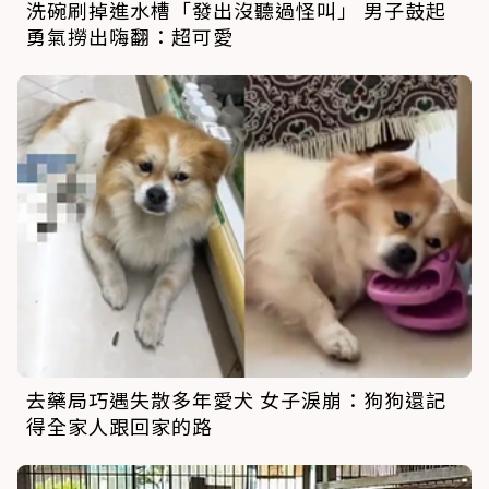
洗碗刷掉進水槽「發出沒聽過怪叫」 男子鼓起
勇氣撈出嗨翻：超可愛
去藥局巧遇失散多年愛犬 女子淚崩：狗狗還記
得全家人跟回家的路