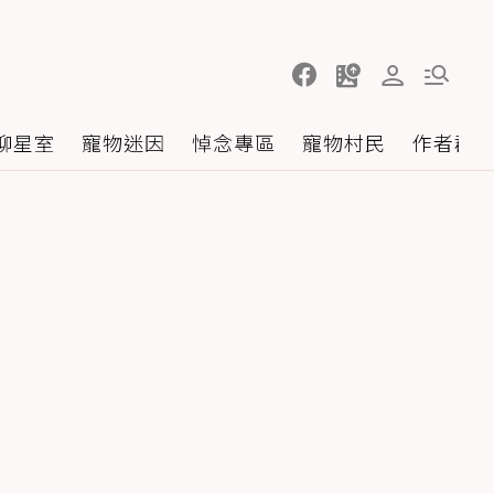
聊星室
寵物迷因
悼念專區
寵物村民
作者群