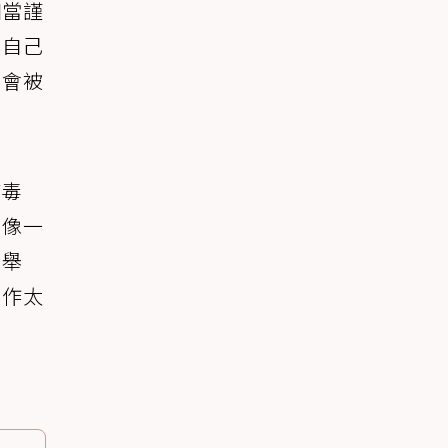
相當謹
讓自己
能會被
捕毒
不像一
的舉
動作太