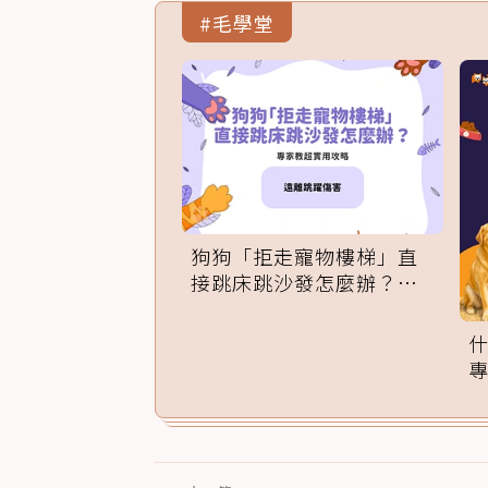
#毛學堂
狗狗「拒走寵物樓梯」直
接跳床跳沙發怎麼辦？專
家訓練法必學