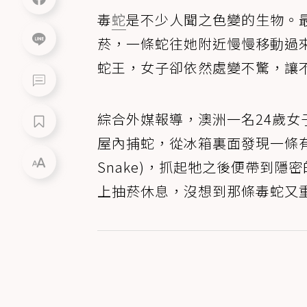
毒
蛇
是不少人聞之色變的生物。
菸，一條蛇往她附近慢慢移動過
蛇王，女子卻依然處變不驚，讓
綜合外媒報導，澳洲一名24歲女子曼
屋內捕蛇，從冰箱裏面發現一條有著「
Snake)，抓起牠之後便帶到
上抽菸休息，沒想到那條毒蛇又