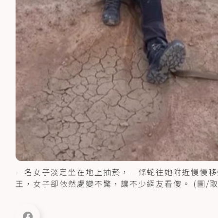
一名女子淡定坐在地上抽菸，一條蛇往她附近慢慢移
王，女子卻依然處變不驚，讓不少網友看傻。 (圖/取