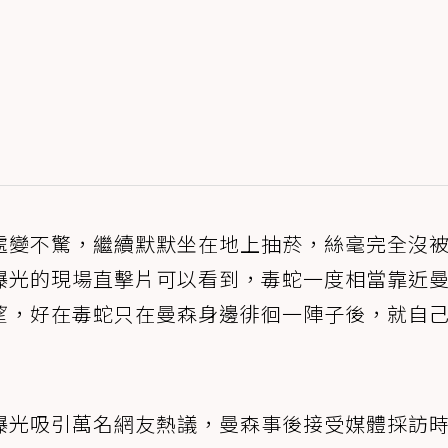
處變不驚，繼續默默坐在地上抽菸，絲毫完全沒
曝光的現場直擊片可以看到，毒蛇一度相當靠近
望，好在毒蛇只在曼森身邊徘徊一陣子後，就自
曝光吸引萬名網友熱議，曼森事後接受媒體採訪