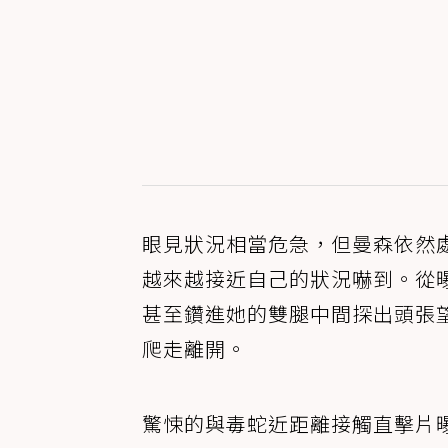
眼見狀況相當危急，但曼森依然
越來越接近自己的狀況嚇到。從
甚至鑽進她的雙腿中間探出頭張
爬走離開。
驚悚的與毒蛇近距離接觸直擊片