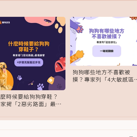
狗狗哪些地方不喜歡被
摸？專家列「4大敏感區
域」：一碰就翻臉
什麼時候要給狗狗穿鞋？
專家揭「2惡劣路面」最傷
腳掌：4步驟無痛適應