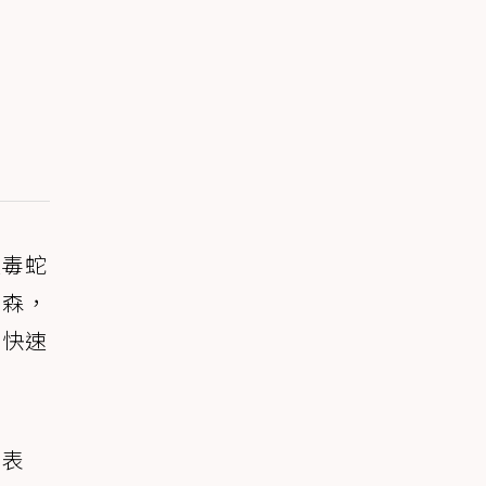
被毒蛇
曼森，
己快速
時表