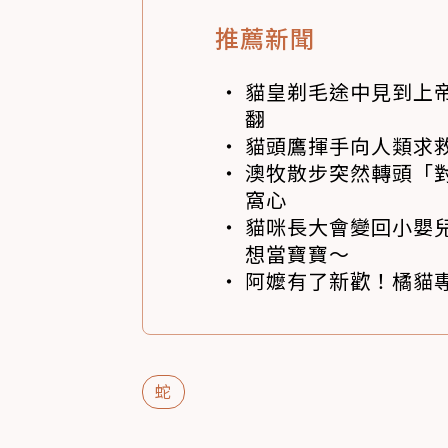
推薦新聞
貓皇剃毛途中見到上帝
翻
貓頭鷹揮手向人類求
澳牧散步突然轉頭「
窩心
貓咪長大會變回小嬰
想當寶寶～
阿嬤有了新歡！橘貓專
蛇