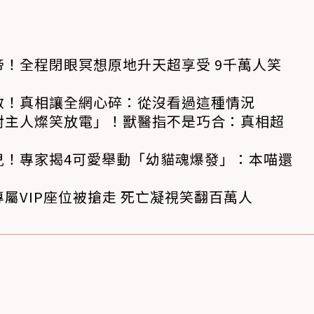
！全程閉眼冥想原地升天超享受 9千萬人笑
救！真相讓全網心碎：從沒看過這種情況
對主人燦笑放電」！獸醫指不是巧合：真相超
兒！專家揭4可愛舉動「幼貓魂爆發」：本喵還
屬VIP座位被搶走 死亡凝視笑翻百萬人