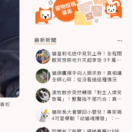
最新新聞
貓皇剃毛途中見到上帝！全程閉
眼冥想原地升天超享受 9千萬人
笑翻
貓頭鷹揮手向人類求救！真相讓
全網心碎：從沒看過這種情況
澳牧散步突然轉頭「對主人燦笑
放電」！獸醫指不是巧合：真相
毒蛇
超窩心
貓咪長大會變回小嬰兒！專家揭
4可愛舉動「幼貓魂爆發」：本
喵還想當寶寶～
阿嬤有了新歡！橘貓專屬VIP座