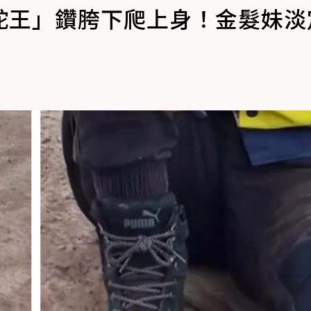
蛇王」鑽胯下爬上身！金髮妹淡