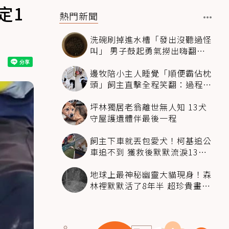
定1
熱門新聞
洗碗刷掉進水槽「發出沒聽過怪
叫」 男子鼓起勇氣撈出嗨翻：
超可愛
邊牧陪小主人睡覺「順便霸佔枕
頭」飼主直擊全程笑翻：過程絲
滑到太自然
坪林獨居老翁離世無人知 13犬
守屋護遺體伴最後一程
飼主下車就丟包愛犬！柯基追公
車追不到 獲救後默默流淚13萬
人心都碎了
地球上最神秘幽靈大貓現身！森
林裡默默活了8年半 超珍貴畫面
科學家嗨翻