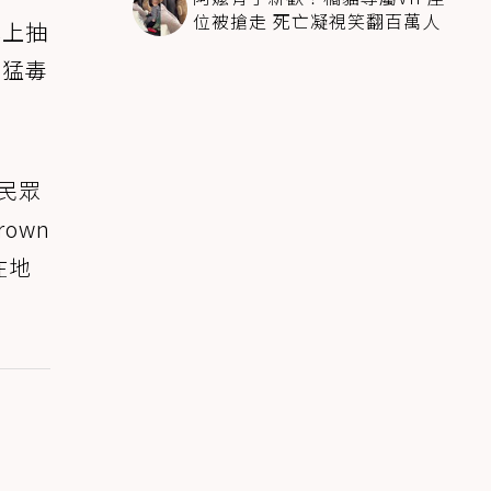
位被搶走 死亡凝視笑翻百萬人
地上抽
的猛毒
的民眾
own
在地