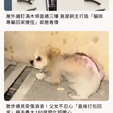
屋外牆釘滿木條直通三樓 竟是飼主打造「貓咪
專屬回家捷徑」鄰居看傻
散步遇見受傷浪浪！父女不忍心「直接打包回
家」親手養大180度變化超暖心