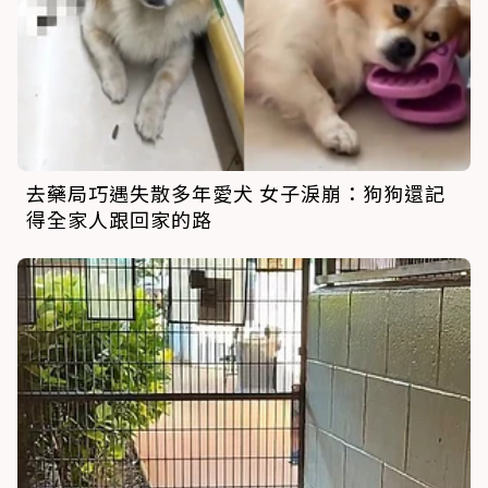
去藥局巧遇失散多年愛犬 女子淚崩：狗狗還記
得全家人跟回家的路