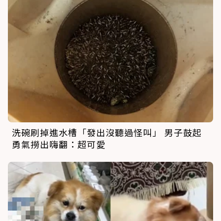
洗碗刷掉進水槽「發出沒聽過怪叫」 男子鼓起
勇氣撈出嗨翻：超可愛