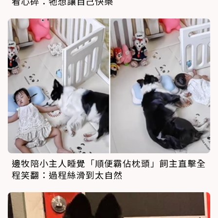
看心碎：牠想讓自己快樂
邊牧陪小主人睡覺「順便霸佔枕頭」飼主直擊全
程笑翻：過程絲滑到太自然