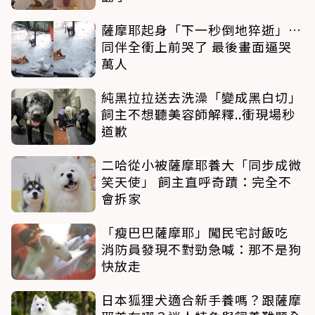
薩摩耶起身「下一秒倒地猝逝」…
同伴全衝上前哭了 最後畫面逼哭
萬人
純黑拉拉送去洗澡「變成黑白切」
飼主不想聽美容師解釋..衝現場秒
道歉
二哈從小被薩摩耶養大「同步成微
笑天使」 飼主直呼奇蹟：完全不
會拆家
「瘦巴巴薩摩耶」闖民宅討飯吃
消防員發現不對勁急喊：那不是狗
快放走
日本狐狸犬適合新手養嗎？跟薩摩