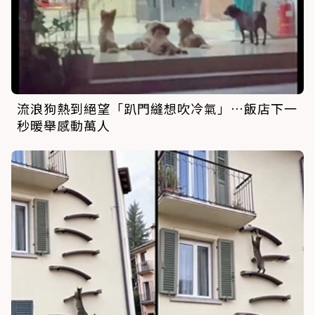
流浪狗熱到絕望「趴門縫想吹冷氣」…飯店下一
秒暖舉感動萬人