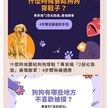
什麼時候要給狗狗穿鞋？專家揭「2惡劣路
面」最傷腳掌：4步驟無痛適應