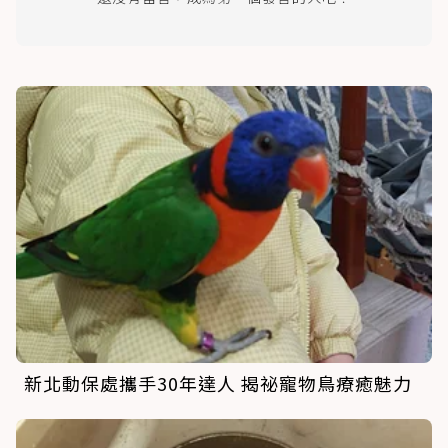
新北動保處攜手30年達人 揭祕寵物鳥療癒魅力