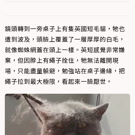
鏡頭轉到一旁桌子上有隻英國短毛貓，牠也
遭到波及，頭臉上覆蓋了一層厚厚的白毛，
就像蜘蛛網蓋在頭上一樣。英短感覺非常嫌
棄，但因脖上有繩子拴住，牠無法離開現
場，只能盡量躲避，勉強站在桌子邊緣，把
繩子拉到最大極限，看起來一臉厭世。