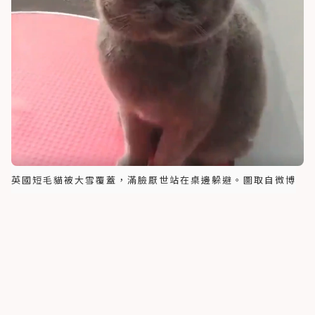
英國短毛貓被大雪覆蓋，滿臉厭世站在桌邊躲避。圖取自微博