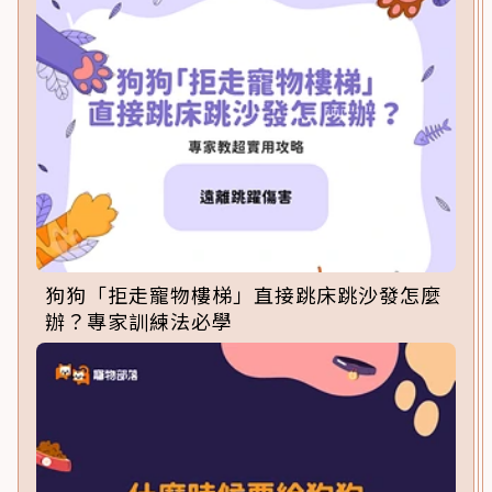
狗狗「拒走寵物樓梯」直接跳床跳沙發怎麼
辦？專家訓練法必學