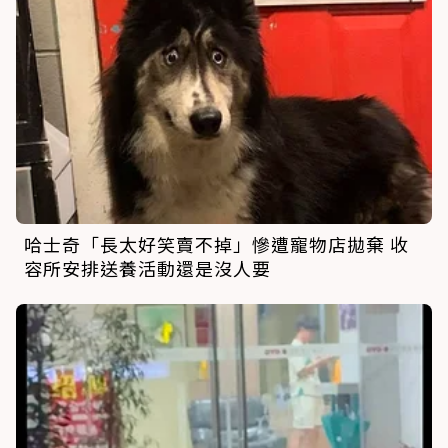
哈士奇「長太好笑賣不掉」慘遭寵物店拋棄 收
容所安排送養活動還是沒人要