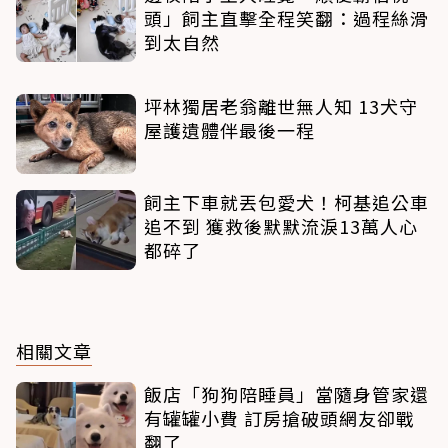
頭」飼主直擊全程笑翻：過程絲滑
到太自然
坪林獨居老翁離世無人知 13犬守
屋護遺體伴最後一程
飼主下車就丟包愛犬！柯基追公車
追不到 獲救後默默流淚13萬人心
都碎了
相關文章
飯店「狗狗陪睡員」當隨身管家還
有罐罐小費 訂房搶破頭網友卻戰
翻了