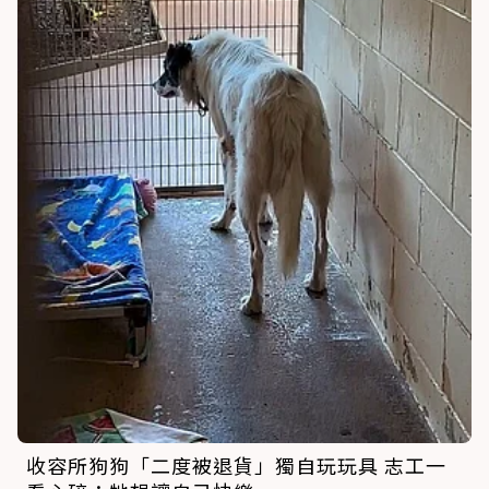
收容所狗狗「二度被退貨」獨自玩玩具 志工一