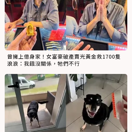
曾擁上億身家！女富豪破產賣光黃金救1700隻
浪浪：我餓沒關係，牠們不行