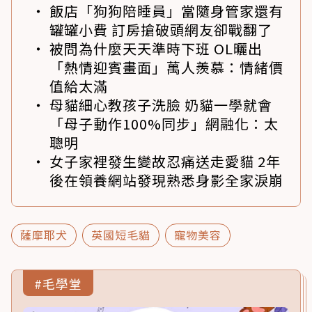
飯店「狗狗陪睡員」當隨身管家還有
罐罐小費 訂房搶破頭網友卻戰翻了
被問為什麼天天準時下班 OL曬出
「熱情迎賓畫面」萬人羨慕：情緒價
值給太滿
母貓細心教孩子洗臉 奶貓一學就會
「母子動作100%同步」網融化：太
聰明
女子家裡發生變故忍痛送走愛貓 2年
後在領養網站發現熟悉身影全家淚崩
薩摩耶犬
英國短毛貓
寵物美容
#毛學堂