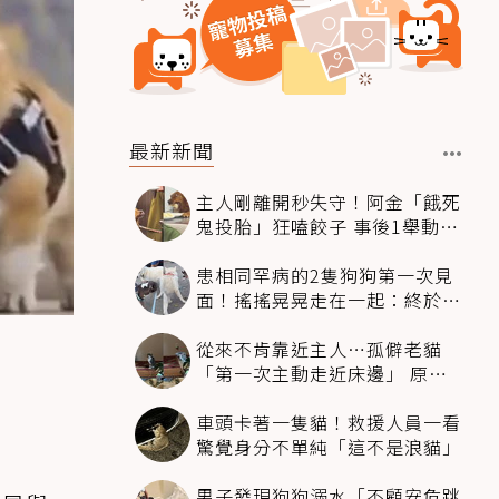
最新新聞
主人剛離開秒失守！阿金「餓死
鬼投胎」狂嗑餃子 事後1舉動反
被讚爆
患相同罕病的2隻狗狗第一次見
面！搖搖晃晃走在一起：終於找
到同伴
從來不肯靠近主人…孤僻老貓
「第一次主動走近床邊」 原因
暖哭網友
車頭卡著一隻貓！救援人員一看
驚覺身分不單純「這不是浪貓」
男子發現狗狗溺水「不顧安危跳