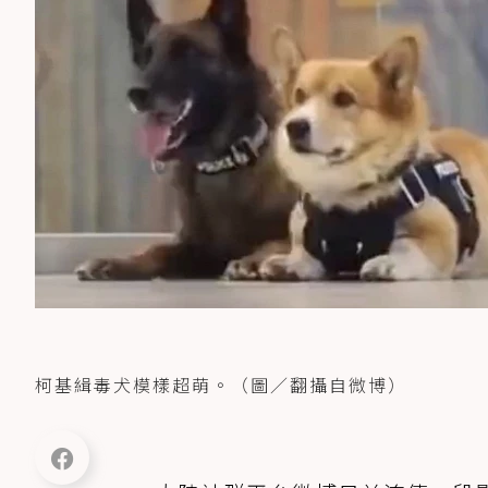
柯基緝毒犬模樣超萌。（圖／翻攝自微博）