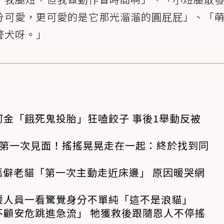
分可愛，更可愛的是它那光溜溜的圓屁屁」、「
警犬呀。」
金「餓死鬼投胎」狂嗑餃子 事後1舉動反被
狗第一次見面！搖搖晃晃走在一起：終於找到同
孤僻老貓「第一次主動走近床邊」 原因暖哭網
援人員一看驚覺身分不單純「這不是浪貓」
不顧安危跳進急流」 牠獲救後跟隨恩人不停搖