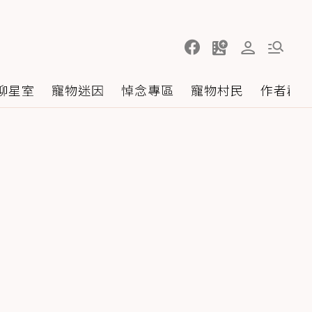
聊星室
寵物迷因
悼念專區
寵物村民
作者群