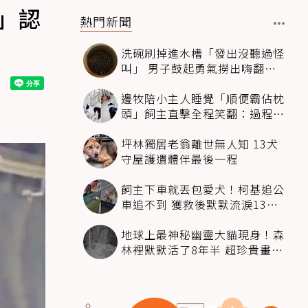
」認
熱門新聞
洗碗刷掉進水槽「發出沒聽過怪
叫」 男子鼓起勇氣撈出嗨翻：
超可愛
邊牧陪小主人睡覺「順便霸佔枕
頭」飼主直擊全程笑翻：過程絲
滑到太自然
坪林獨居老翁離世無人知 13犬
守屋護遺體伴最後一程
飼主下車就丟包愛犬！柯基追公
車追不到 獲救後默默流淚13萬
人心都碎了
地球上最神秘幽靈大貓現身！森
林裡默默活了8年半 超珍貴畫面
科學家嗨翻