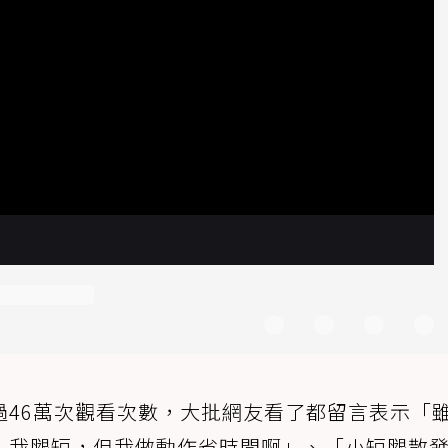
過46萬次觀看次數，大批網友看了都留言表示「
：我腿短，但我做動作省時間啊」、「小短腿散