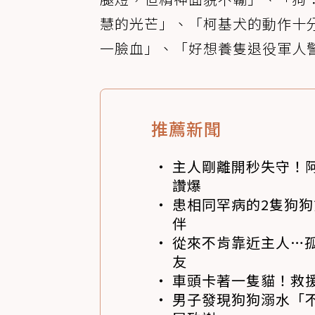
慧的光芒」、「柯基犬的動作十
一臉血」、「好想養隻退役軍人
推薦新聞
主人剛離開秒失守！阿
讚爆
患相同罕病的2隻狗
伴
從來不肯靠近主人…
友
車頭卡著一隻貓！救
男子發現狗狗溺水「