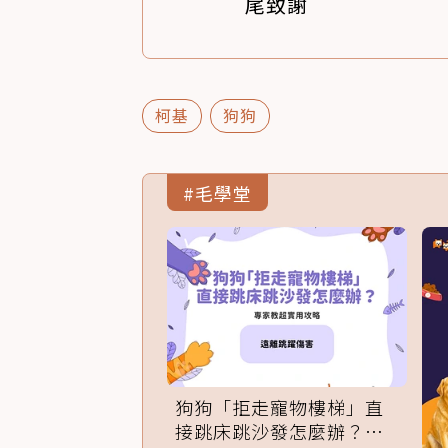
尾致謝
柯基
狗狗
#毛學堂
狗狗「拒走寵物樓梯」直
接跳床跳沙發怎麼辦？專