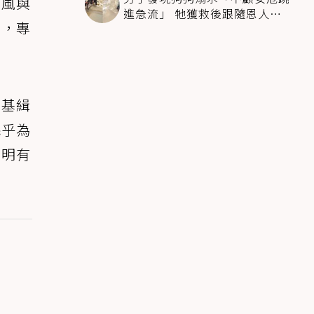
畫風與
進急流」 牠獲救後跟隨恩人不
別，專
停搖尾致謝
柯基緝
幾乎為
明明有