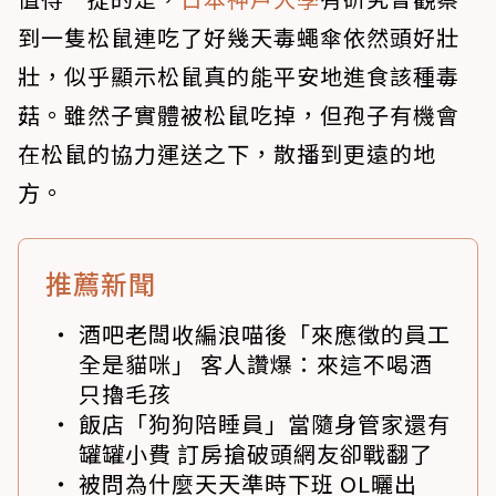
到一隻松鼠連吃了好幾天毒蠅傘依然頭好壯
壯，似乎顯示松鼠真的能平安地進食該種毒
菇。雖然子實體被松鼠吃掉，但孢子有機會
在松鼠的協力運送之下，散播到更遠的地
方。
推薦新聞
酒吧老闆收編浪喵後「來應徵的員工
全是貓咪」 客人讚爆：來這不喝酒
只擼毛孩
飯店「狗狗陪睡員」當隨身管家還有
罐罐小費 訂房搶破頭網友卻戰翻了
被問為什麼天天準時下班 OL曬出