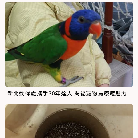
新北動保處攜手30年達人 揭祕寵物鳥療癒魅力