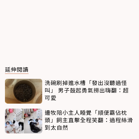
延伸閱讀
洗碗刷掉進水槽「發出沒聽過怪
叫」 男子鼓起勇氣撈出嗨翻：超
可愛
邊牧陪小主人睡覺「順便霸佔枕
頭」飼主直擊全程笑翻：過程絲滑
到太自然