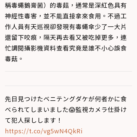
稱毒蠅鵝膏菌）的毒菇，通常是深紅色具有
神經性毒害，並不能直接拿來食用。不過工
作人員有天巡視卻發現有毒蠅傘少了一大片
還留下咬痕，隔天再去看又被吃掉更多，連
忙調閱攝影機資料查看究竟是誰不小心誤食
毒菇。
先日見つけたベニテングダケが何者かに食
べられてしまいました😱監視カメラ仕掛け
て犯人探しします！
https://t.co/vg5wN4QkRi