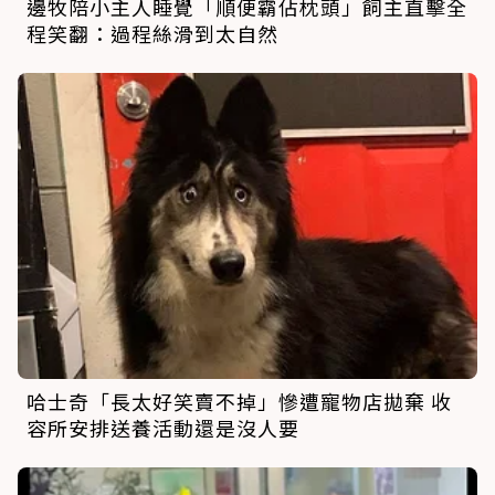
邊牧陪小主人睡覺「順便霸佔枕頭」飼主直擊全
程笑翻：過程絲滑到太自然
哈士奇「長太好笑賣不掉」慘遭寵物店拋棄 收
容所安排送養活動還是沒人要