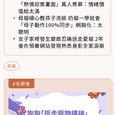
「熱情迎賓畫面」萬人羨慕：情緒價
值給太滿
母貓細心教孩子洗臉 奶貓一學就會
「母子動作100%同步」網融化：太
聰明
女子家裡發生變故忍痛送走愛貓 2年
後在領養網站發現熟悉身影全家淚崩
松鼠
#毛學堂