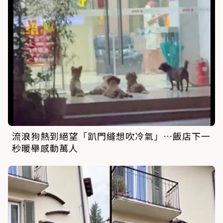
流浪狗熱到絕望「趴門縫想吹冷氣」…飯店下一
秒暖舉感動萬人