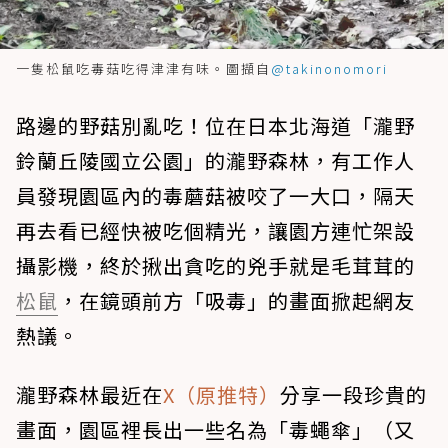
一隻松鼠吃毒菇吃得津津有味。圖擷自
@takinonomori
路邊的野菇別亂吃！位在日本北海道「瀧野
鈴蘭丘陵國立公園」的瀧野森林，有工作人
員發現園區內的毒蘑菇被咬了一大口，隔天
再去看已經快被吃個精光，讓園方連忙架設
攝影機，終於揪出貪吃的兇手就是毛茸茸的
松鼠
，在鏡頭前方「吸毒」的畫面掀起網友
熱議。
瀧野森林最近在
X（原推特）
分享一段珍貴的
畫面，園區裡長出一些名為「毒蠅傘」（又