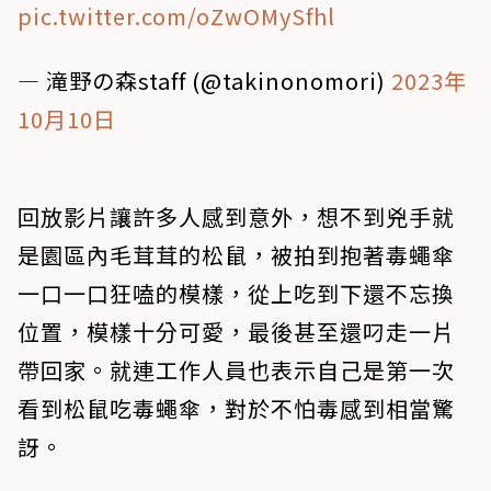
pic.twitter.com/oZwOMySfhl
— 滝野の森staff (@takinonomori)
2023年
10月10日
回放影片讓許多人感到意外，想不到兇手就
是園區內毛茸茸的松鼠，被拍到抱著毒蠅傘
一口一口狂嗑的模樣，從上吃到下還不忘換
位置，模樣十分可愛，最後甚至還叼走一片
帶回家。就連工作人員也表示自己是第一次
看到松鼠吃毒蠅傘，對於不怕毒感到相當驚
訝。