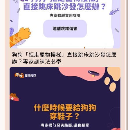
狗狗「拒走寵物樓梯」直接跳床跳沙發怎麼
辦？專家訓練法必學