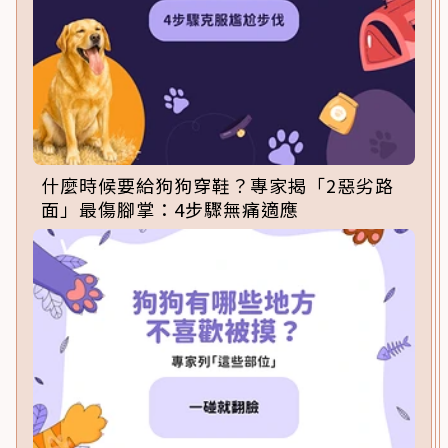
什麼時候要給狗狗穿鞋？專家揭「2惡劣路
面」最傷腳掌：4步驟無痛適應