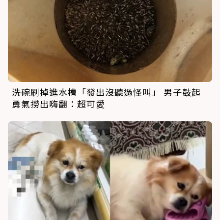
洗碗刷掉進水槽「發出沒聽過怪叫」 男子鼓起
勇氣撈出嗨翻：超可愛