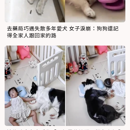
去藥局巧遇失散多年愛犬 女子淚崩：狗狗還記
得全家人跟回家的路