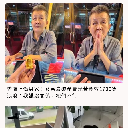
曾擁上億身家！女富豪破產賣光黃金救1700隻
浪浪：我餓沒關係，牠們不行