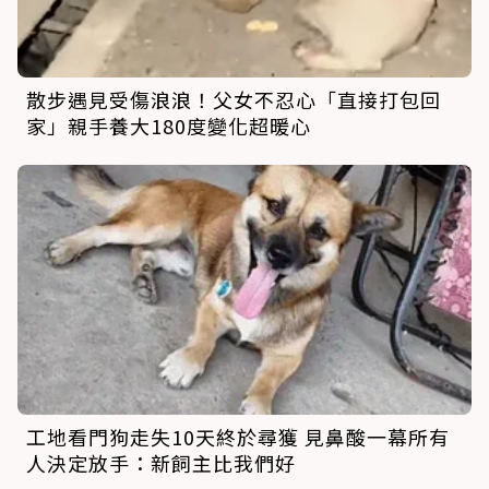
散步遇見受傷浪浪！父女不忍心「直接打包回
家」親手養大180度變化超暖心
工地看門狗走失10天終於尋獲 見鼻酸一幕所有
人決定放手：新飼主比我們好