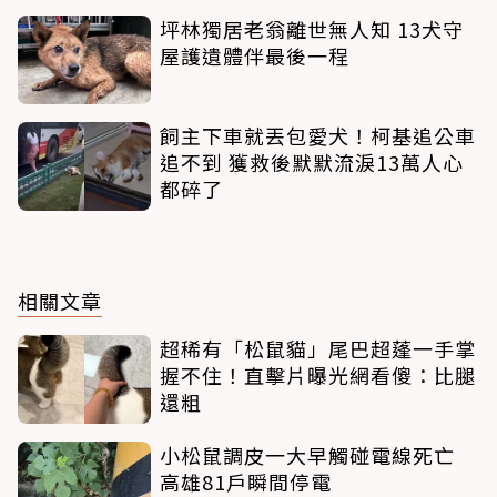
坪林獨居老翁離世無人知 13犬守
屋護遺體伴最後一程
飼主下車就丟包愛犬！柯基追公車
追不到 獲救後默默流淚13萬人心
都碎了
相關文章
超稀有「松鼠貓」尾巴超蓬一手掌
握不住！直擊片曝光網看傻：比腿
還粗
小松鼠調皮一大早觸碰電線死亡
高雄81戶瞬間停電