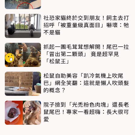
社恐家貓終於交到朋友！飼主去打
招呼「被重量級真面目」嚇壞：牠
不是貓
抓起一團毛茸茸想解開！尾巴一拉
「冒出第二顆頭」 竟是超罕見
「松鼠王」
松鼠自助美容「趴冷氣機上吹尾
巴」網全笑翻：這就是懶人吹頭髮
的概念？
院子撿到「光禿粉色肉塊」還長老
鼠尾巴！專家一看超嗨：長大很可
愛