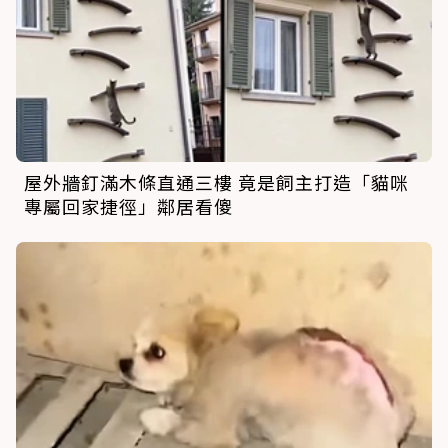
屋外牆釘滿木條直通三樓 竟是飼主打造「貓咪
專屬回家捷徑」鄰居看傻