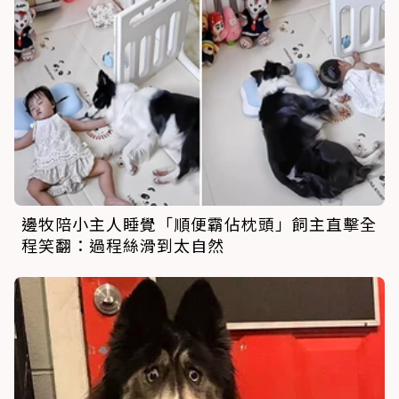
邊牧陪小主人睡覺「順便霸佔枕頭」飼主直擊全
程笑翻：過程絲滑到太自然