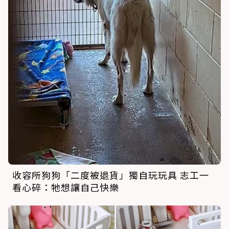
收容所狗狗「二度被退貨」獨自玩玩具 志工一
看心碎：牠想讓自己快樂