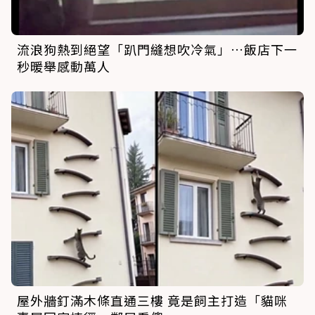
流浪狗熱到絕望「趴門縫想吹冷氣」…飯店下一
秒暖舉感動萬人
屋外牆釘滿木條直通三樓 竟是飼主打造「貓咪