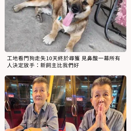
工地看門狗走失10天終於尋獲 見鼻酸一幕所有
人決定放手：新飼主比我們好