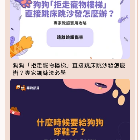
狗狗「拒走寵物樓梯」直接跳床跳沙發怎麼
辦？專家訓練法必學