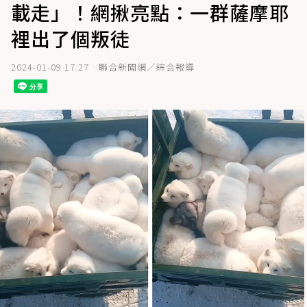
載走」！網揪亮點：一群薩摩耶
裡出了個叛徒
2024-01-09 17:27
聯合新聞網／綜合報導