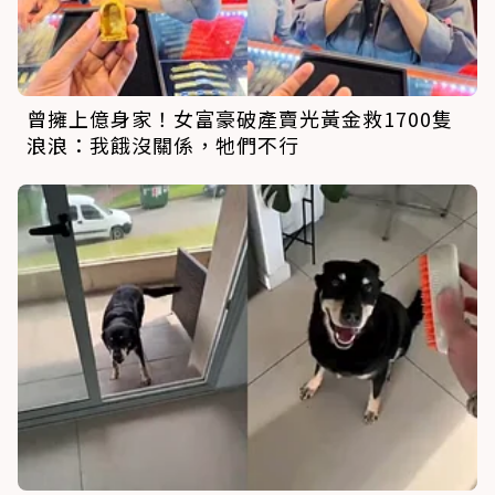
曾擁上億身家！女富豪破產賣光黃金救1700隻
浪浪：我餓沒關係，牠們不行