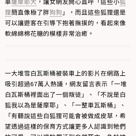
車
薩摩耶犬
，讓女網友開心直呼「這些小
狐
狸
簡直像極了胖
狗狗
」，而且這些狐狸還是
可以讓遊客在引導下抱著撫摸的，看起來像
軟綿綿棉花糖的模樣非常治癒。
一大堆雪白瓦斯桶被裝車上的影片在網路上
吸引超過67萬人熱議，網友留言表示「一堆
白瓦斯桶裡面出了一個叛徒」、「不說是白
狐我以為是薩摩耶」、「一整車瓦斯桶」、
「有聽說這些白狐狸可能會被做成皮草，希
望透過這樣的保育方式讓更多人認識到牠們