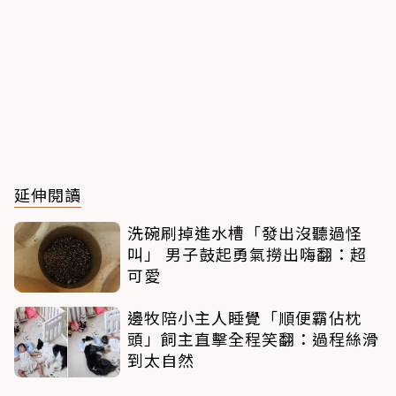
延伸閱讀
洗碗刷掉進水槽「發出沒聽過怪
叫」 男子鼓起勇氣撈出嗨翻：超
可愛
邊牧陪小主人睡覺「順便霸佔枕
頭」飼主直擊全程笑翻：過程絲滑
到太自然