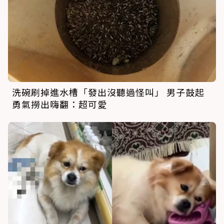
洗碗刷掉進水槽「發出沒聽過怪叫」 男子鼓起
勇氣撈出嗨翻：超可愛