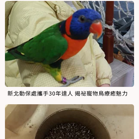
新北動保處攜手30年達人 揭祕寵物鳥療癒魅力