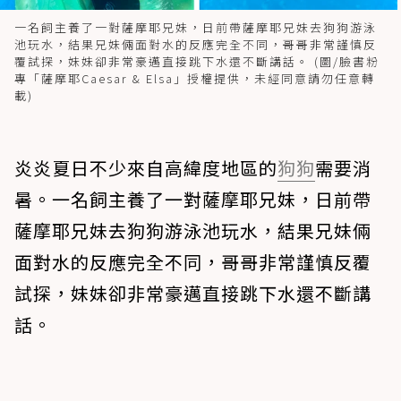
一名飼主養了一對薩摩耶兄妹，日前帶薩摩耶兄妹去狗狗游泳
池玩水，結果兄妹倆面對水的反應完全不同，哥哥非常謹慎反
覆試探，妹妹卻非常豪邁直接跳下水還不斷講話。 (圖/臉書粉
專「薩摩耶Caesar & Elsa」授權提供，未經同意請勿任意轉
載)
炎炎夏日不少來自高緯度地區的
狗狗
需要消
暑。一名飼主養了一對薩摩耶兄妹，日前帶
薩摩耶兄妹去狗狗游泳池玩水，結果兄妹倆
面對水的反應完全不同，哥哥非常謹慎反覆
試探，妹妹卻非常豪邁直接跳下水還不斷講
話。