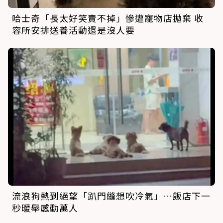
哈士奇「長太好笑賣不掉」慘遭寵物店拋棄 收
容所安排送養活動還是沒人要
流浪狗熱到絕望「趴門縫想吹冷氣」…飯店下一
秒暖舉感動萬人