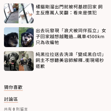
橘貓剛溜出門就被柯基趕回家 飼
主反應萬人笑翻：看來是慣犯
出去玩發現「浪犬被同伴孤立」女
子回家越想越難過...飆車4500km
只為收編牠
純黑拉拉送去洗澡「變成黑白切」
飼主不想聽美容師解釋..衝現場秒
道歉
猜你喜歡
討論區
共有
0
則留言