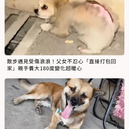
散步遇見受傷浪浪！父女不忍心「直接打包回
家」親手養大180度變化超暖心