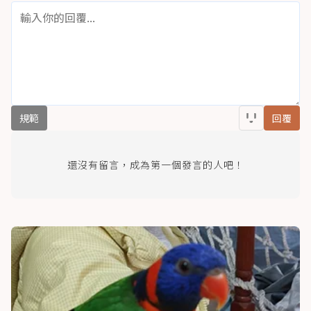
規範
回覆
還沒有留言，成為第一個發言的人吧！