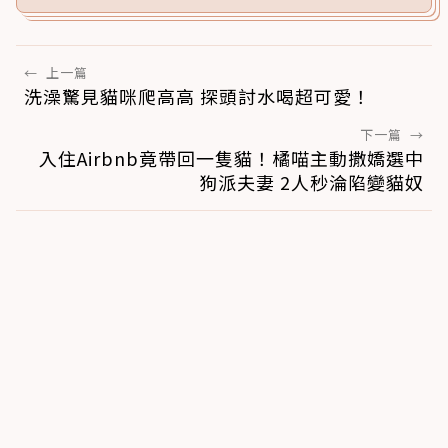
←
上一篇
洗澡驚見貓咪爬高高 探頭討水喝超可愛！
下一篇
→
入住Airbnb竟帶回一隻貓！橘喵主動撒嬌選中
狗派夫妻 2人秒淪陷變貓奴