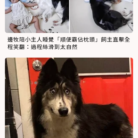
邊牧陪小主人睡覺「順便霸佔枕頭」飼主直擊全
程笑翻：過程絲滑到太自然