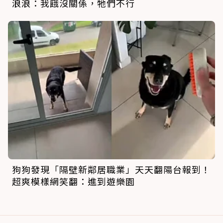
浪浪：我餓沒關係，牠們不行
狗狗發現「隔壁新鄰居職業」天天翻陽台報到！
超爽模樣網笑翻：進到遊樂園