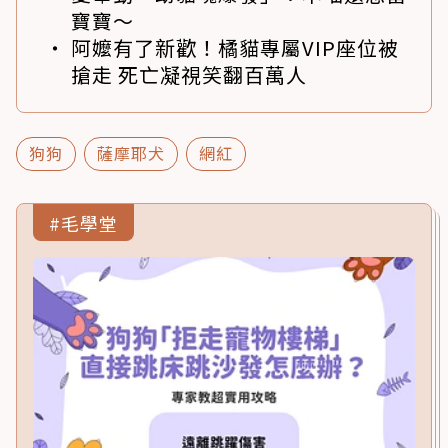
寶寶～
阿嬤有了新歡！橘貓專屬VIP座位被
搶走 死亡凝視笑翻百萬人
狗狗
薩摩耶犬
網紅
#毛學堂