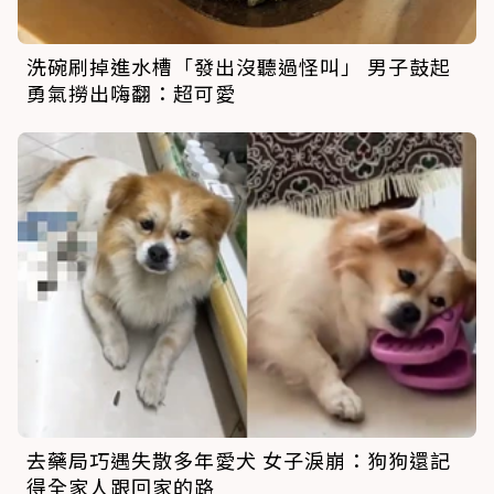
洗碗刷掉進水槽「發出沒聽過怪叫」 男子鼓起
勇氣撈出嗨翻：超可愛
去藥局巧遇失散多年愛犬 女子淚崩：狗狗還記
得全家人跟回家的路