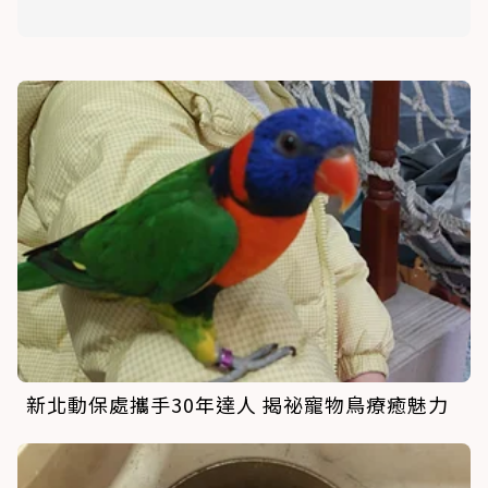
新北動保處攜手30年達人 揭祕寵物鳥療癒魅力