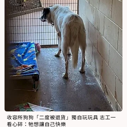
收容所狗狗「二度被退貨」獨自玩玩具 志工一
看心碎：牠想讓自己快樂