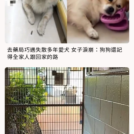
去藥局巧遇失散多年愛犬 女子淚崩：狗狗還記
得全家人跟回家的路