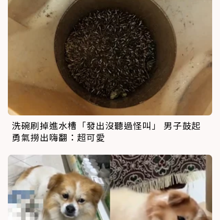
洗碗刷掉進水槽「發出沒聽過怪叫」 男子鼓起
勇氣撈出嗨翻：超可愛