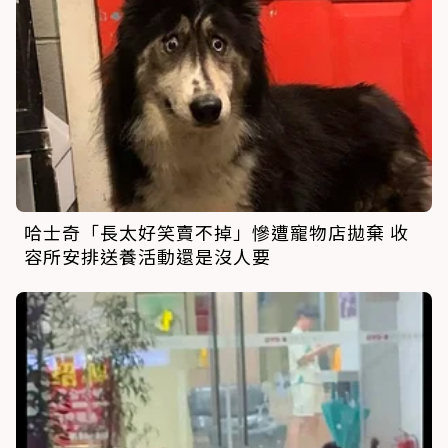
哈士奇「長太好笑賣不掉」慘遭寵物店拋棄 收
容所安排送養活動還是沒人要