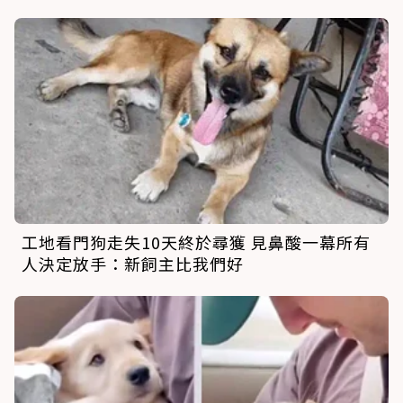
工地看門狗走失10天終於尋獲 見鼻酸一幕所有
人決定放手：新飼主比我們好