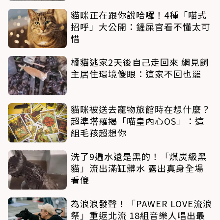
貓咪正在跟你說哈囉！4種「喵式
招呼」大公開：鏟屎官看不懂太可
惜
橘貓逃家2天後自己走回來 網見飼
主居住環境傻眼：這家不回也罷
貓咪被送去寵物旅館時在想什麼？
超準塔羅揭「喵皇內心OS」：這
組毛孩超想你
洗了9遍水還是黑的！「煤炭級黑
貓」流出滿缸髒水 露出真身全場
看傻
為浪浪發聲！「PAWER LOVE流浪
祭」重返北流 18組音樂人唱出最