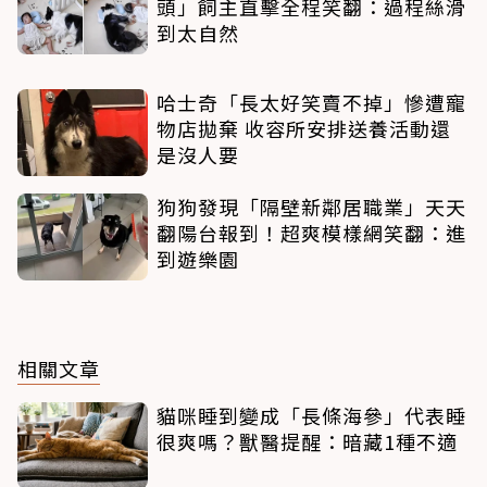
頭」飼主直擊全程笑翻：過程絲滑
到太自然
哈士奇「長太好笑賣不掉」慘遭寵
物店拋棄 收容所安排送養活動還
是沒人要
狗狗發現「隔壁新鄰居職業」天天
翻陽台報到！超爽模樣網笑翻：進
到遊樂園
相關文章
貓咪睡到變成「長條海參」代表睡
很爽嗎？獸醫提醒：暗藏1種不適