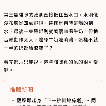
第三隻貓咪的頭則直接抵住出水口，水則像
瀑布般從四處飛濺，這樣是何時能喝的到
水？最後一隻黑貓則就著器皿喝牛奶，但牠
舌頭動作太大，邊舔牛奶邊噴濺，這樣不就
一半的奶都給浪費了？
看完影片只能說，這些貓咪真的呆的很可愛
啊。
推薦新聞
薩摩耶起身「下一秒倒地猝逝」…同