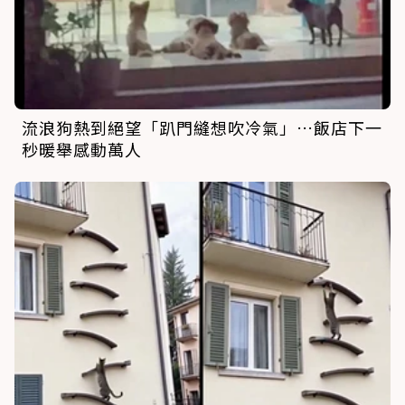
流浪狗熱到絕望「趴門縫想吹冷氣」…飯店下一
秒暖舉感動萬人