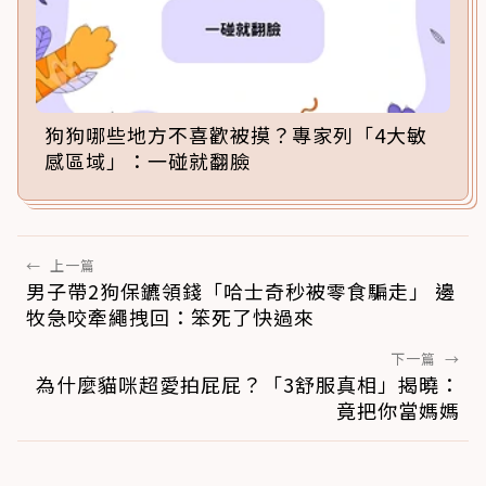
狗狗哪些地方不喜歡被摸？專家列「4大敏
感區域」：一碰就翻臉
←
上一篇
男子帶2狗保鑣領錢「哈士奇秒被零食騙走」 邊
牧急咬牽繩拽回：笨死了快過來
下一篇
→
為什麼貓咪超愛拍屁屁？「3舒服真相」揭曉：
竟把你當媽媽