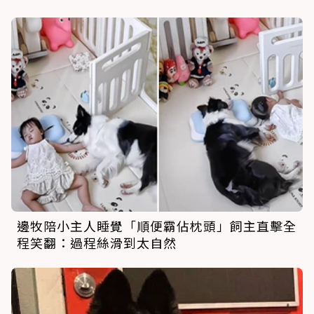
邊牧陪小主人睡覺「順便霸佔枕頭」飼主直擊全
程笑翻：過程絲滑到太自然