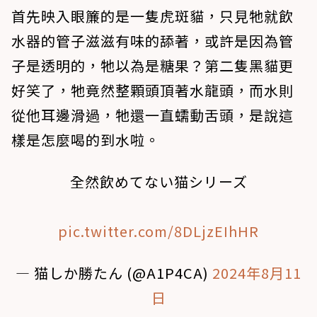
首先映入眼簾的是一隻虎斑貓，只見牠就飲
水器的管子滋滋有味的舔著，或許是因為管
子是透明的，牠以為是糖果？第二隻黑貓更
好笑了，牠竟然整顆頭頂著水龍頭，而水則
從他耳邊滑過，牠還一直蠕動舌頭，是說這
樣是怎麼喝的到水啦。
全然飲めてない猫シリーズ
pic.twitter.com/8DLjzEIhHR
— 猫しか勝たん (@A1P4CA)
2024年8月11
日