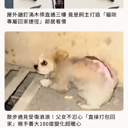
屋外牆釘滿木條直通三樓 竟是飼主打造「貓咪
專屬回家捷徑」鄰居看傻
散步遇見受傷浪浪！父女不忍心「直接打包回
家」親手養大180度變化超暖心