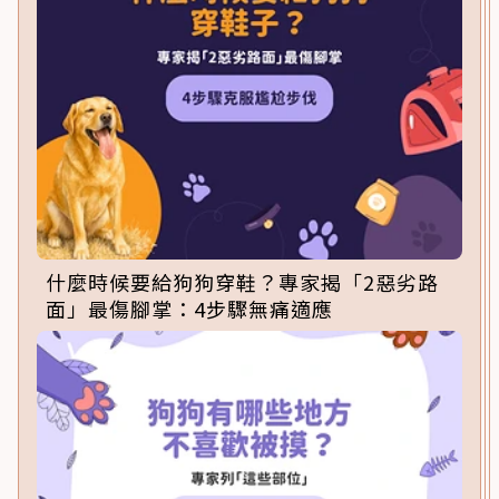
什麼時候要給狗狗穿鞋？專家揭「2惡劣路
面」最傷腳掌：4步驟無痛適應