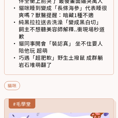
伴全衝上前哭了 最後畫面逼哭萬人
貓咪睡到變成「長條海參」代表睡很
爽嗎？獸醫提醒：暗藏1種不適
純黑拉拉送去洗澡「變成黑白切」
飼主不想聽美容師解釋..衝現場秒道
歉
貓同事開會「裝認真」 坐不住要人
陪他玩 超萌
巧遇「超肥軟」野生土撥鼠 成群躺
岩石堆萌翻了
貓咪
#毛學堂