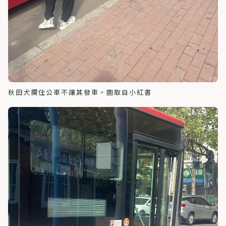
秋田犬攔住公車不讓其發車。圖取自小紅書