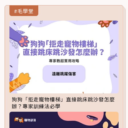
#毛學堂
狗狗「拒走寵物樓梯」直接跳床跳沙發怎麼
辦？專家訓練法必學