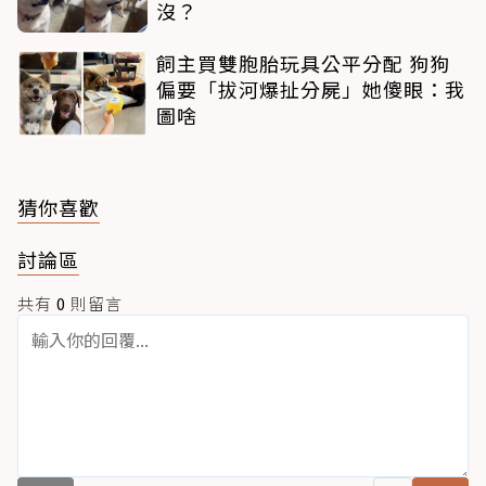
沒？
飼主買雙胞胎玩具公平分配 狗狗
偏要「拔河爆扯分屍」她傻眼：我
圖啥
猜你喜歡
討論區
共有
0
則留言