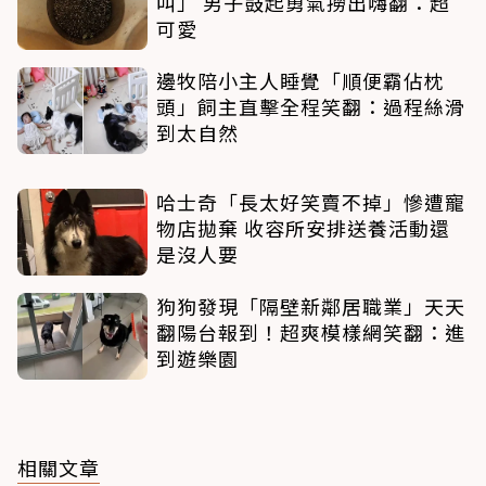
叫」 男子鼓起勇氣撈出嗨翻：超
可愛
邊牧陪小主人睡覺「順便霸佔枕
頭」飼主直擊全程笑翻：過程絲滑
到太自然
哈士奇「長太好笑賣不掉」慘遭寵
物店拋棄 收容所安排送養活動還
是沒人要
狗狗發現「隔壁新鄰居職業」天天
翻陽台報到！超爽模樣網笑翻：進
到遊樂園
相關文章