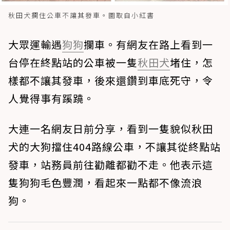
秋田犬攔住公車不讓其發車。圖取自小紅書
大眾運輸遇
狗狗
攔車。有網友在路上看到一
台停在終點站的公車被一隻
秋田犬
堵住，怎
樣都不讓其發車，後來還鑽到車底死守，令
人覺得事有蹊蹺。
大連一名網友日前分享，看到一隻貌似秋田
犬的大狗擋住404路線公車，不讓其從終點站
發車，站務員前往勸離都勸不走。他表示這
隻狗狗毛色豐潤，看起來一點都不像流浪
狗。