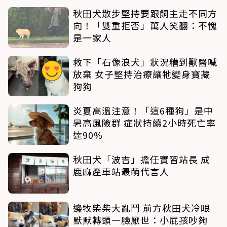
秋田犬散步堅持要跟飼主走不同方
向！「雙重拒否」萬人笑翻：不愧
是一家人
救下「石像浪犬」狀況糟到獸醫喊
放棄 女子堅持治療讓牠變身寶藏
狗狗
炎夏高溫注意！「這6種狗」是中
暑高風險群 症狀持續2小時死亡率
達90%
秋田犬「波吉」擔任實習站長 成
鹿麻產車站最萌代言人
邊牧柴柴大亂鬥 前方秋田犬冷眼
默默轉頭一臉厭世：小屁孩吵夠