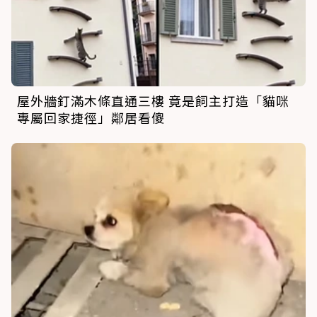
屋外牆釘滿木條直通三樓 竟是飼主打造「貓咪
專屬回家捷徑」鄰居看傻