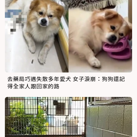
去藥局巧遇失散多年愛犬 女子淚崩：狗狗還記
得全家人跟回家的路