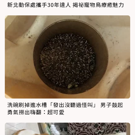
新北動保處攜手30年達人 揭祕寵物鳥療癒魅力
洗碗刷掉進水槽「發出沒聽過怪叫」 男子鼓起
勇氣撈出嗨翻：超可愛