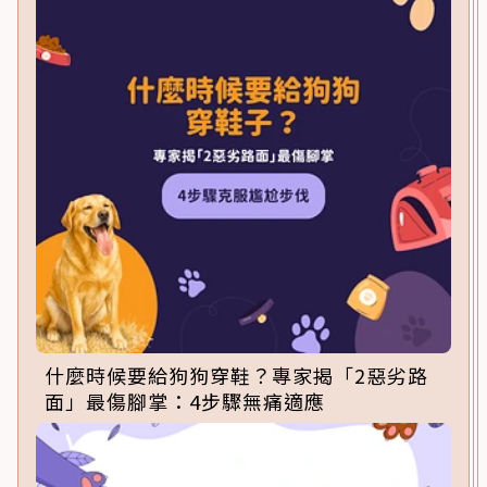
什麼時候要給狗狗穿鞋？專家揭「2惡劣路
面」最傷腳掌：4步驟無痛適應