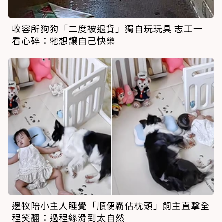
收容所狗狗「二度被退貨」獨自玩玩具 志工一
看心碎：牠想讓自己快樂
邊牧陪小主人睡覺「順便霸佔枕頭」飼主直擊全
程笑翻：過程絲滑到太自然