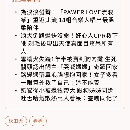
為浪浪發聲！「PAWER LOVE流浪
祭」重返北流 18組音樂人唱出最溫
柔陪伴
浪犬倒路邊快沒命！好心人CPR救下
牠 剃毛後現出天使真面目驚呆所有
人
雪橇犬失蹤1年半被賣到狗肉攤 生死
關頭認出飼主「哭喊媽媽」奇蹟回家
路邊遇落單浪貓想抱回家！女子多看
一眼意外救了自己：這不能養
奶貓從小被邊牧帶大 跟狗姊姊同步
吐舌哈氣散熱萬人看呆：靈魂同化了
秋田犬
狗狗