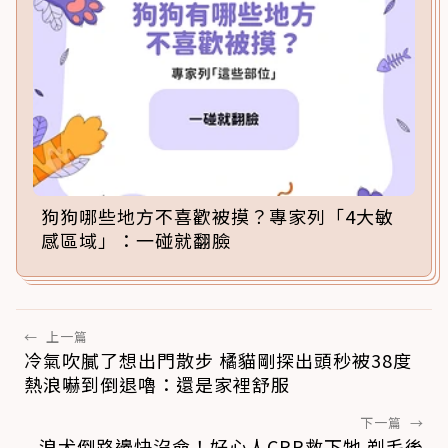
狗狗哪些地方不喜歡被摸？專家列「4大敏
感區域」：一碰就翻臉
←
上一篇
冷氣吹膩了想出門散步 橘貓剛探出頭秒被38度
熱浪嚇到倒退嚕：還是家裡舒服
下一篇
→
浪犬倒路邊快沒命！好心人CPR救下牠 剃毛後