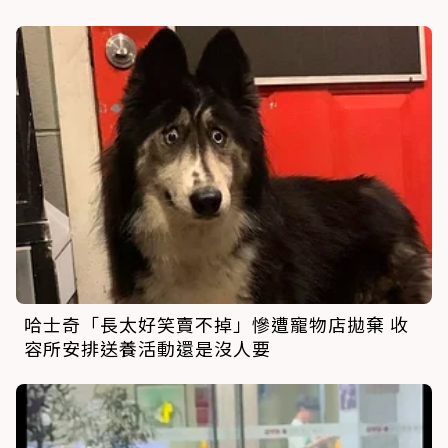
哈士奇「長太好笑賣不掉」慘遭寵物店拋棄 收
容所安排送養活動還是沒人要