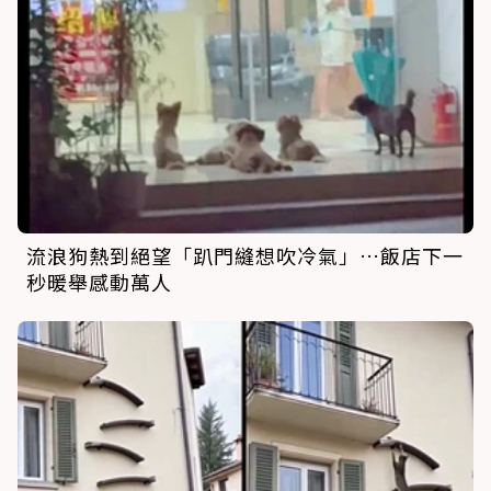
流浪狗熱到絕望「趴門縫想吹冷氣」…飯店下一
秒暖舉感動萬人