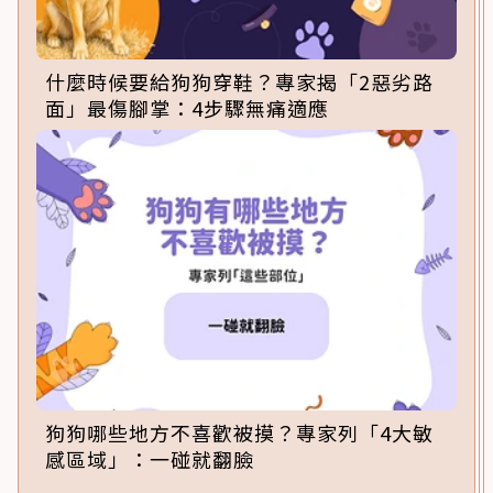
什麼時候要給狗狗穿鞋？專家揭「2惡劣路
面」最傷腳掌：4步驟無痛適應
狗狗哪些地方不喜歡被摸？專家列「4大敏
感區域」：一碰就翻臉