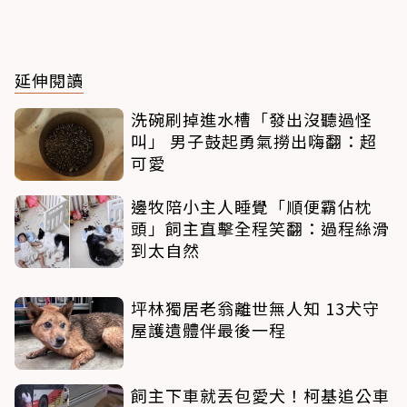
延伸閱讀
洗碗刷掉進水槽「發出沒聽過怪
叫」 男子鼓起勇氣撈出嗨翻：超
可愛
邊牧陪小主人睡覺「順便霸佔枕
頭」飼主直擊全程笑翻：過程絲滑
到太自然
坪林獨居老翁離世無人知 13犬守
屋護遺體伴最後一程
飼主下車就丟包愛犬！柯基追公車