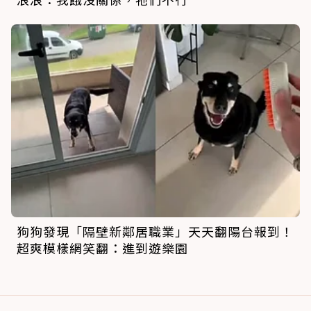
狗狗發現「隔壁新鄰居職業」天天翻陽台報到！
超爽模樣網笑翻：進到遊樂園