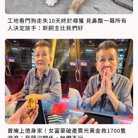
工地看門狗走失10天終於尋獲 見鼻酸一幕所有
人決定放手：新飼主比我們好
曾擁上億身家！女富豪破產賣光黃金救1700隻
浪浪：我餓沒關係，牠們不行