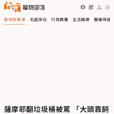
動物新鮮事
毛起來玩
行為教養
生活娛樂
醫療保健
薩摩耶翻垃圾桶被罵 「大頭靠飼