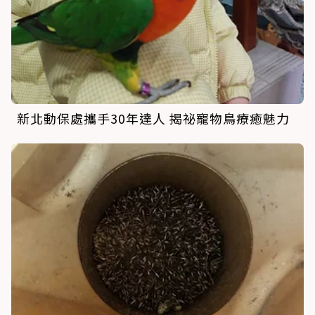
新北動保處攜手30年達人 揭祕寵物鳥療癒魅力