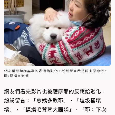
網友是被狗狗無辜的表情給融化，紛紛留言希望飼主原諒牠。
圖/翻攝自微博
網友們看完影片也被薩摩耶的反應給融化，
紛紛留言：「慈姨多敗耶」、「垃圾桶壞
壞」、「摸摸毛茸茸大腦袋」、「耶：下次