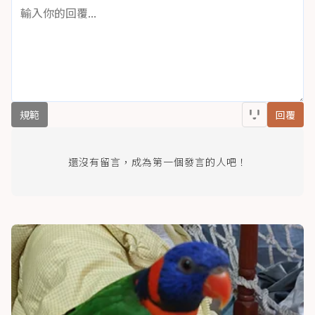
規範
回覆
還沒有留言，成為第一個發言的人吧！