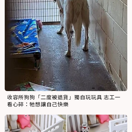
收容所狗狗「二度被退貨」獨自玩玩具 志工一
看心碎：牠想讓自己快樂