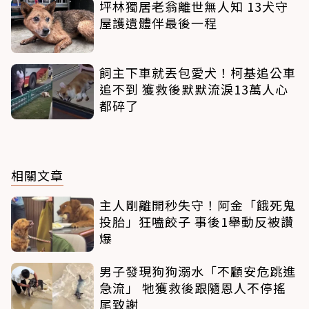
坪林獨居老翁離世無人知 13犬守
屋護遺體伴最後一程
飼主下車就丟包愛犬！柯基追公車
追不到 獲救後默默流淚13萬人心
都碎了
相關文章
主人剛離開秒失守！阿金「餓死鬼
投胎」狂嗑餃子 事後1舉動反被讚
爆
男子發現狗狗溺水「不顧安危跳進
急流」 牠獲救後跟隨恩人不停搖
尾致謝