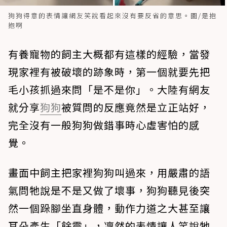
狗狗得意的表情讓網友笑說看起來沒有要反省的意思。圖/是抱
抱啊
有養寵物的飼主大概都有這樣的經驗，當發
現家裡有被破壞的跡象時，第一個就要先把
毛小孩抓過來問「是不是你」。大陸有網友
就分享
狗狗
被質問的反應竟然是立正站好，
完全沒有一般狗狗做錯事時心虛害怕的感
覺。
畫面中飼主把家裡狗狗叫過來，用嚴肅的語
氣問牠說是不是又做了壞事，狗狗聽見後突
然一個跺腳坐直身體，動作力道之大甚至讓
耳朵產生「餘震」，凜然的表情讓人笑說牠