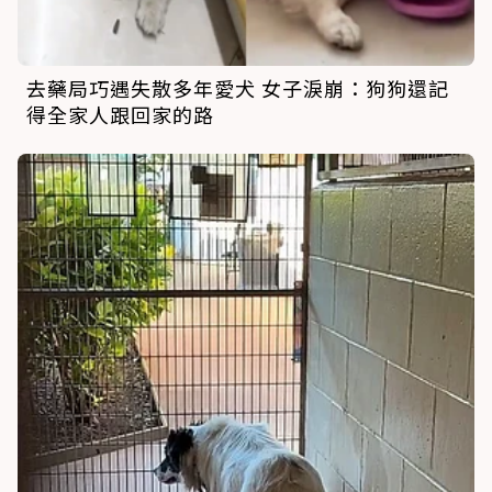
去藥局巧遇失散多年愛犬 女子淚崩：狗狗還記
得全家人跟回家的路