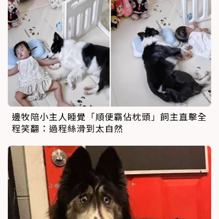
邊牧陪小主人睡覺「順便霸佔枕頭」飼主直擊全
程笑翻：過程絲滑到太自然