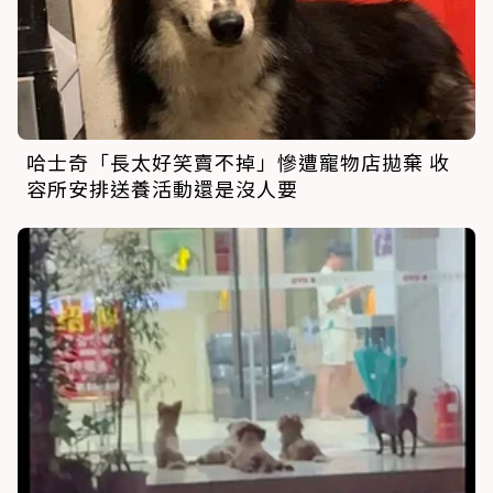
哈士奇「長太好笑賣不掉」慘遭寵物店拋棄 收
容所安排送養活動還是沒人要