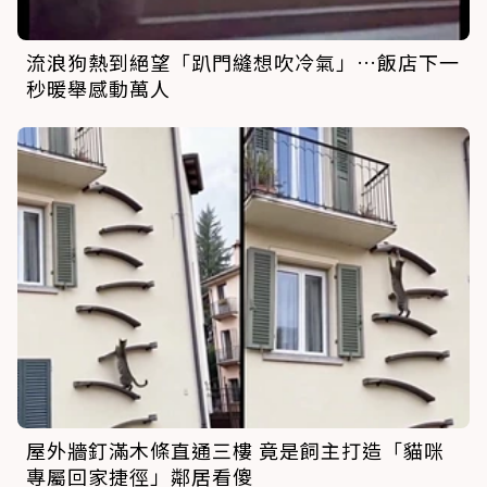
流浪狗熱到絕望「趴門縫想吹冷氣」…飯店下一
秒暖舉感動萬人
屋外牆釘滿木條直通三樓 竟是飼主打造「貓咪
專屬回家捷徑」鄰居看傻