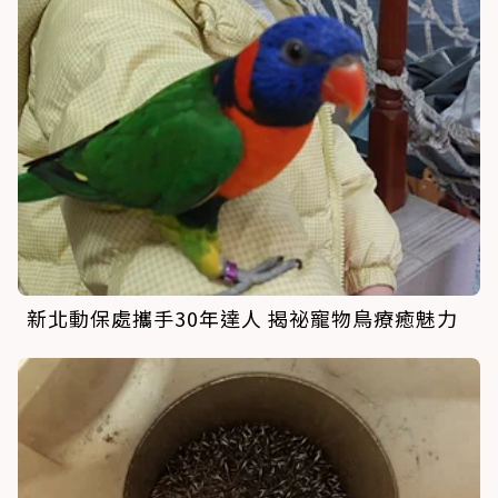
新北動保處攜手30年達人 揭祕寵物鳥療癒魅力