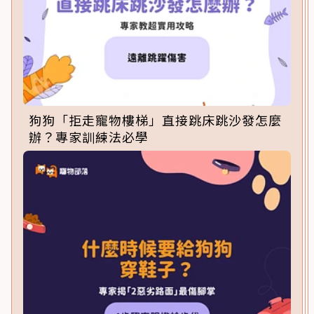
狗狗「拒走寵物樓梯」直接跳床跳沙發怎麼
辦？專家訓練法必學