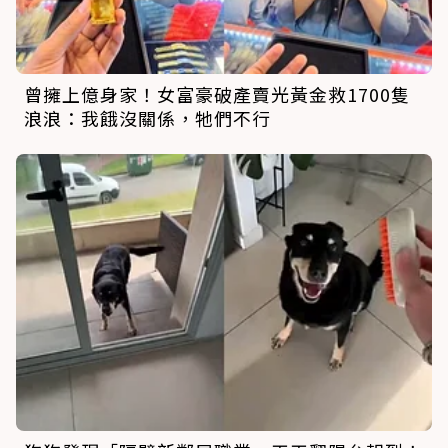
曾擁上億身家！女富豪破產賣光黃金救1700隻
浪浪：我餓沒關係，牠們不行