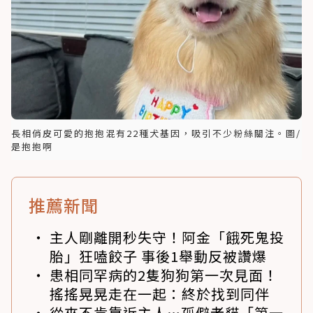
長相俏皮可愛的抱抱混有22種犬基因，吸引不少粉絲關注。圖/
是抱抱啊
推薦新聞
主人剛離開秒失守！阿金「餓死鬼投
胎」狂嗑餃子 事後1舉動反被讚爆
患相同罕病的2隻狗狗第一次見面！
搖搖晃晃走在一起：終於找到同伴
從來不肯靠近主人…孤僻老貓「第一