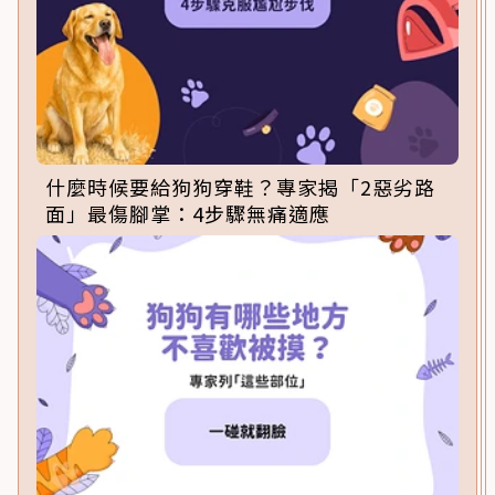
什麼時候要給狗狗穿鞋？專家揭「2惡劣路
面」最傷腳掌：4步驟無痛適應