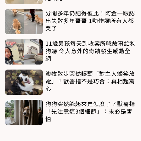
分開多年仍記得彼此！阿金一眼認
出失散多年哥哥 1動作讓所有人都
哭了
11歲男孩每天到收容所唸故事給狗
狗聽 令人意外的奇蹟發生感動全
網
澳牧散步突然轉頭「對主人燦笑放
電」！獸醫指不是巧合：真相超窩
心
狗狗突然躲起來是怎麼了？獸醫指
「先注意這3個細節」：未必是害
怕