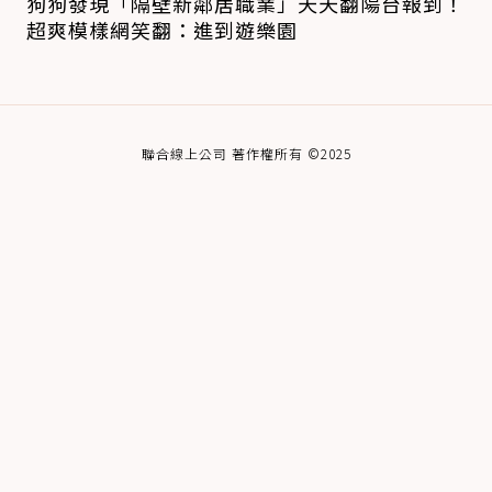
狗狗發現「隔壁新鄰居職業」天天翻陽台報到！
超爽模樣網笑翻：進到遊樂園
聯合線上公司 著作權所有 ©2025