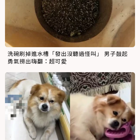
洗碗刷掉進水槽「發出沒聽過怪叫」 男子鼓起
勇氣撈出嗨翻：超可愛