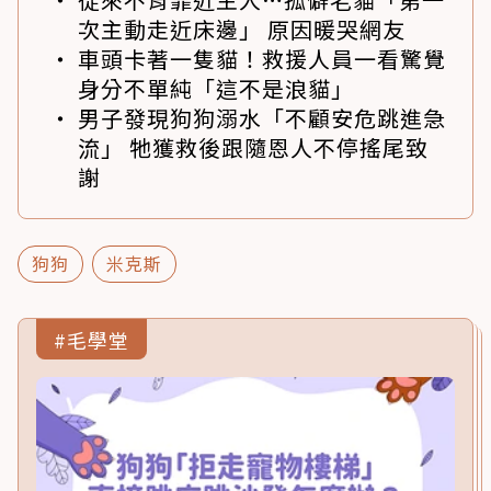
次主動走近床邊」 原因暖哭網友
車頭卡著一隻貓！救援人員一看驚覺
身分不單純「這不是浪貓」
男子發現狗狗溺水「不顧安危跳進急
流」 牠獲救後跟隨恩人不停搖尾致
謝
狗狗
米克斯
#毛學堂