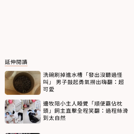
延伸閱讀
洗碗刷掉進水槽「發出沒聽過怪
叫」 男子鼓起勇氣撈出嗨翻：超
可愛
邊牧陪小主人睡覺「順便霸佔枕
頭」飼主直擊全程笑翻：過程絲滑
到太自然