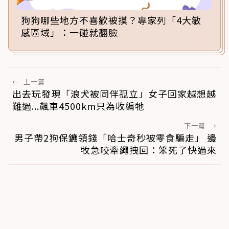
狗狗哪些地方不喜歡被摸？專家列「4大敏
感區域」：一碰就翻臉
←
上一篇
出去玩發現「浪犬被同伴孤立」女子回家越想越
難過...飆車4500km只為收編牠
下一篇
→
男子帶2狗保鑣領錢「哈士奇秒被零食騙走」 邊
牧急咬牽繩拽回：笨死了快過來