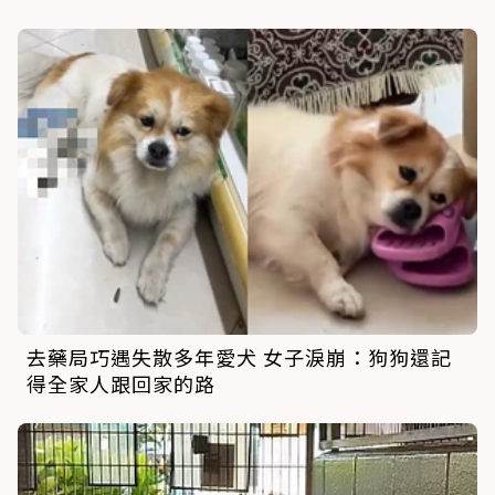
去藥局巧遇失散多年愛犬 女子淚崩：狗狗還記
得全家人跟回家的路