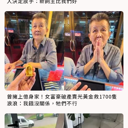
人決定放手：新飼主比我們好
曾擁上億身家！女富豪破產賣光黃金救1700隻
浪浪：我餓沒關係，牠們不行