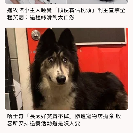
邊牧陪小主人睡覺「順便霸佔枕頭」飼主直擊全
程笑翻：過程絲滑到太自然
哈士奇「長太好笑賣不掉」慘遭寵物店拋棄 收
容所安排送養活動還是沒人要