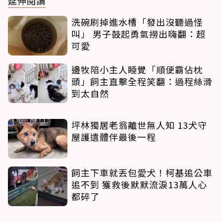
延伸閱讀
洗碗刷掉進水槽「發出沒聽過怪
叫」 男子鼓起勇氣撈出嗨翻：超
可愛
邊牧陪小主人睡覺「順便霸佔枕
頭」飼主直擊全程笑翻：過程絲滑
到太自然
坪林獨居老翁離世無人知 13犬守
屋護遺體伴最後一程
飼主下車就丟包愛犬！柯基追公車
追不到 獲救後默默流淚13萬人心
都碎了