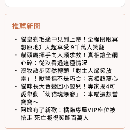
推薦新聞
貓皇剃毛途中見到上帝！全程閉眼冥
想原地升天超享受 9千萬人笑翻
貓頭鷹揮手向人類求救！真相讓全網
心碎：從沒看過這種情況
澳牧散步突然轉頭「對主人燦笑放
電」！獸醫指不是巧合：真相超窩心
貓咪長大會變回小嬰兒！專家揭4可
愛舉動「幼貓魂爆發」：本喵還想當
寶寶～
阿嬤有了新歡！橘貓專屬VIP座位被
搶走 死亡凝視笑翻百萬人