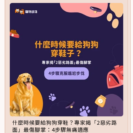
什麼時候要給狗狗穿鞋？專家揭「2惡劣路
面」最傷腳掌：4步驟無痛適應