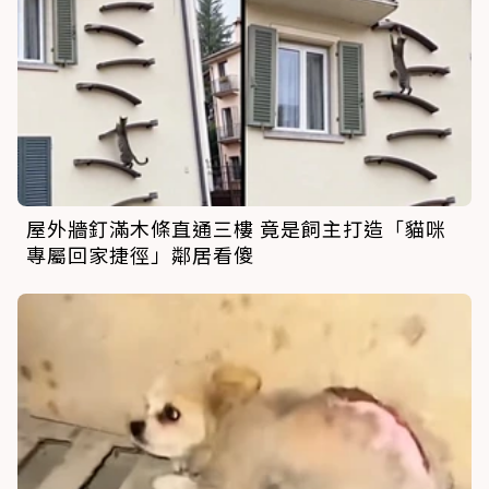
屋外牆釘滿木條直通三樓 竟是飼主打造「貓咪
專屬回家捷徑」鄰居看傻