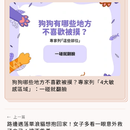
狗狗哪些地方不喜歡被摸？專家列「4大敏
感區域」：一碰就翻臉
←
上一篇
路邊遇落單浪貓想抱回家！女子多看一眼意外救