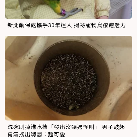
新北動保處攜手30年達人 揭祕寵物鳥療癒魅力
洗碗刷掉進水槽「發出沒聽過怪叫」 男子鼓起
勇氣撈出嗨翻：超可愛