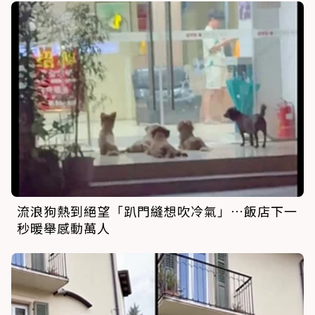
流浪狗熱到絕望「趴門縫想吹冷氣」…飯店下一
秒暖舉感動萬人