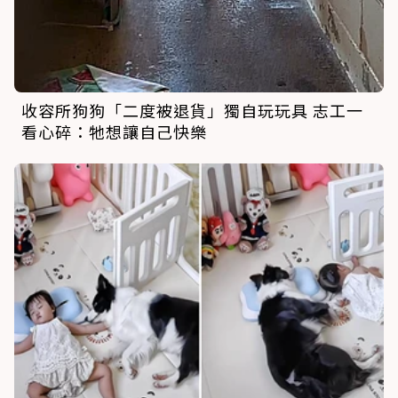
收容所狗狗「二度被退貨」獨自玩玩具 志工一
看心碎：牠想讓自己快樂