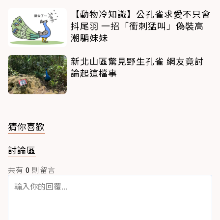
【動物冷知識】公孔雀求愛不只會
抖尾羽 一招「衝刺猛叫」偽裝高
潮騙妹妹
新北山區驚見野生孔雀 網友竟討
論起這檔事
猜你喜歡
討論區
共有
0
則留言