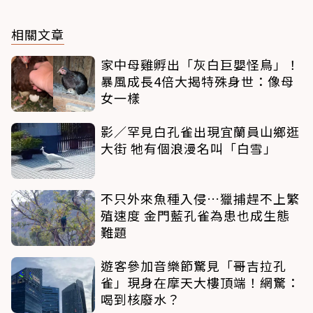
相關文章
家中母雞孵出「灰白巨嬰怪鳥」！
暴風成長4倍大揭特殊身世：像母
女一樣
影／罕見白孔雀出現宜蘭員山鄉逛
大街 牠有個浪漫名叫「白雪」
不只外來魚種入侵…獵捕趕不上繁
殖速度 金門藍孔雀為患也成生態
難題
遊客參加音樂節驚見「哥吉拉孔
雀」現身在摩天大樓頂端！網驚：
喝到核廢水？