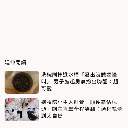
延伸閱讀
洗碗刷掉進水槽「發出沒聽過怪
叫」 男子鼓起勇氣撈出嗨翻：超
可愛
邊牧陪小主人睡覺「順便霸佔枕
頭」飼主直擊全程笑翻：過程絲滑
到太自然