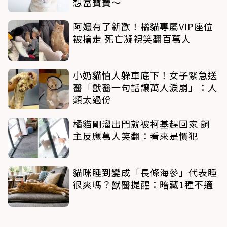
想當寶寶～
阿嬤有了新歡！橘貓專屬VIP座位
被搶走 死亡凝視笑翻百萬人
小奶貓怕人躲車底下！女子緊急送
醫「獸醫一句話讓萬人淚崩」：人
類太過份
橘貓剛溜出門就被柯基趕回家 飼
主反應萬人笑翻：看來是慣犯
貓咪睡到變成「長條海參」代表睡
很爽嗎？獸醫提醒：暗藏1種不適