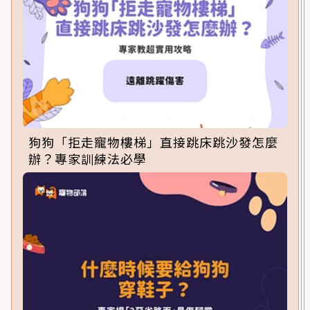
狗狗「拒走寵物樓梯」直接跳床跳沙發怎麼
辦？專家訓練法必學