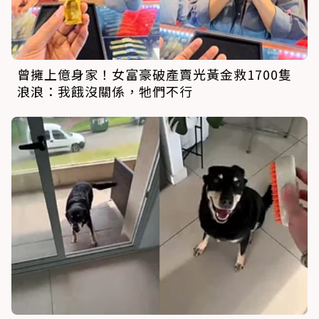
曾擁上億身家！女富豪破產賣光黃金救1700隻
浪浪：我餓沒關係，牠們不行