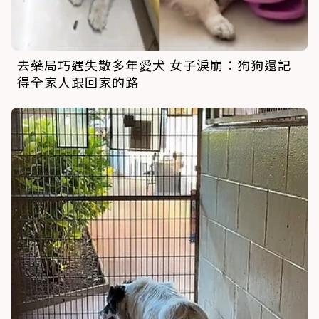
去藥局巧遇失散多年愛犬 女子淚崩：狗狗還記
得全家人跟回家的路