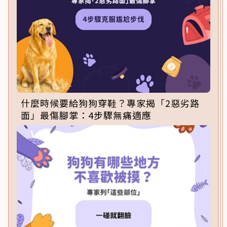
什麼時候要給狗狗穿鞋？專家揭「2惡劣路
面」最傷腳掌：4步驟無痛適應