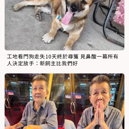
工地看門狗走失10天終於尋獲 見鼻酸一幕所有
人決定放手：新飼主比我們好