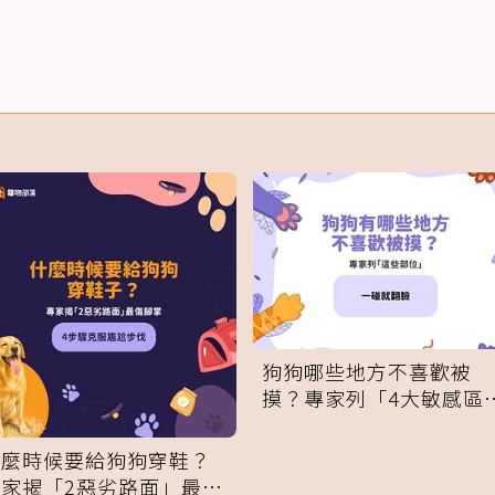
狗狗哪些地方不喜歡被
摸？專家列「4大敏感區
域」：一碰就翻臉
什麼時候要給狗狗穿鞋？
專家揭「2惡劣路面」最傷