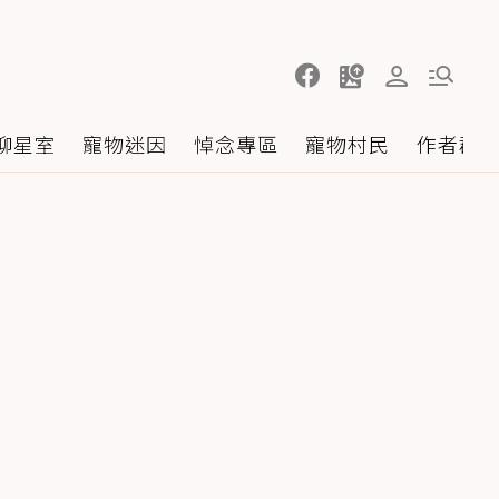
聊星室
寵物迷因
悼念專區
寵物村民
作者群