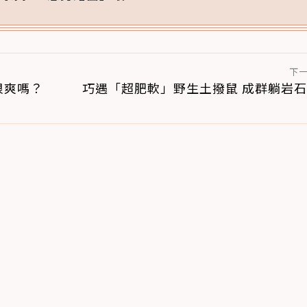
腳掌：4步驟無痛適應
下
很爽嗎？
巧遇「超肥軟」野生土撥鼠 成群躺岩