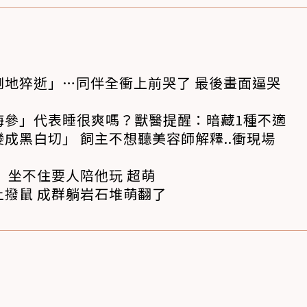
倒地猝逝」…同伴全衝上前哭了 最後畫面逼哭
海參」代表睡很爽嗎？獸醫提醒：暗藏1種不適
成黑白切」 飼主不想聽美容師解釋..衝現場
 坐不住要人陪他玩 超萌
撥鼠 成群躺岩石堆萌翻了