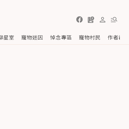
聊星室
寵物迷因
悼念專區
寵物村民
作者群