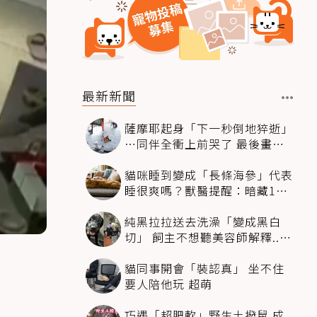
最新新聞
薩摩耶起身「下一秒倒地猝逝」
…同伴全衝上前哭了 最後畫面
逼哭萬人
貓咪睡到變成「長條海參」代表
睡很爽嗎？獸醫提醒：暗藏1種
不適
純黑拉拉送去洗澡「變成黑白
切」 飼主不想聽美容師解釋..衝
現場秒道歉
貓同事開會「裝認真」 坐不住
要人陪他玩 超萌
巧遇「超肥軟」野生土撥鼠 成