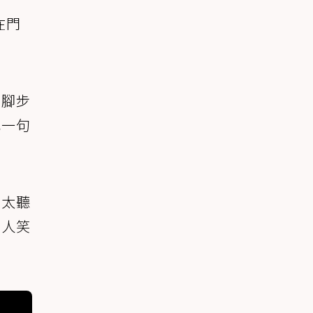
在門
的腳步
喊一句
是太聽
有人笑