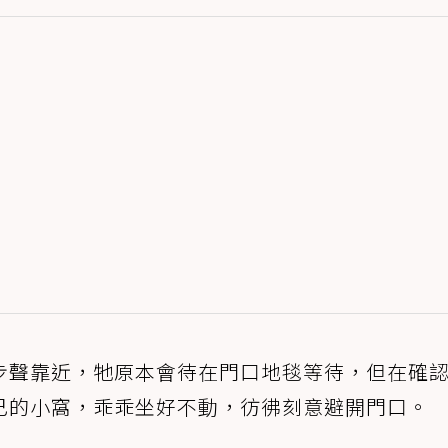
步聲靠近，牠原本會待在門口地毯等待，但在確
己的小窩，乖乖坐好不動，彷彿刻意避開門口。