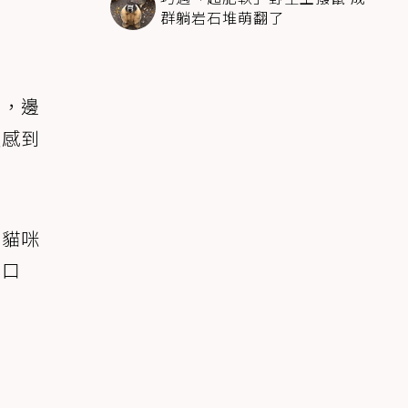
群躺岩石堆萌翻了
示，邊
友感到
是貓咪
門口