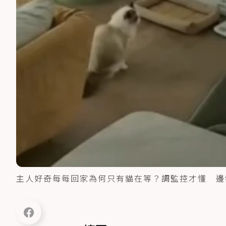
主人好奇每每回家為何只有貓在等？調監控才懂 邊牧默