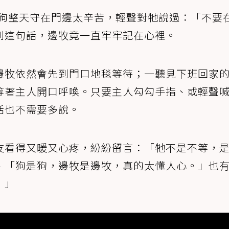
狗狗整天守在門邊太辛苦，輕聲對牠說過：「不要
到這句話，邊牧竟一直牢牢記在心裡。
邊牧依然會先到門口地毯等待；一聽見下班回家
等著主人開口呼喚。只要主人勾勾手指、或輕聲
話也不需要多說。
友看得又暖又心疼，紛紛留言：「牠不是不等，
、「狗是狗，邊牧是邊牧，真的太懂人心。」也
！」