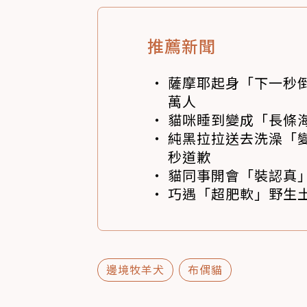
推薦新聞
薩摩耶起身「下一秒
萬人
貓咪睡到變成「長條
純黑拉拉送去洗澡「變
秒道歉
貓同事開會「裝認真」
巧遇「超肥軟」野生土
邊境牧羊犬
布偶貓