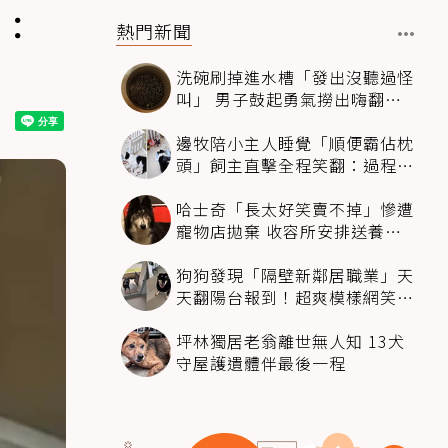
崩：
熱門新聞
洗碗刷掉進水槽「發出沒聽過怪
叫」 男子鼓起勇氣撈出嗨翻：
超可愛
邊牧陪小主人睡覺「順便霸佔枕
頭」飼主直擊全程笑翻：過程絲
滑到太自然
哈士奇「長太好笑賣不掉」慘遭
寵物店拋棄 收容所安排送養活
動還是沒人要
狗狗發現「隔壁新鄰居職業」天
天翻陽台報到！超爽模樣網笑
翻：進到遊樂園
坪林獨居老翁離世無人知 13犬
守屋護遺體伴最後一程