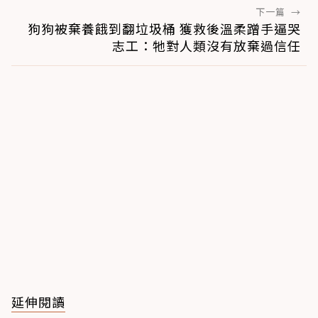
下一篇
→
狗狗被棄養餓到翻垃圾桶 獲救後溫柔蹭手逼哭
志工：牠對人類沒有放棄過信任
延伸閱讀