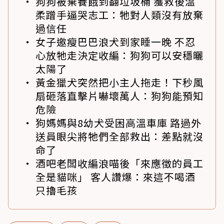
狗狗被棄養餓到翻垃圾桶 獲救後溫
柔蹭手逼哭志工：牠對人類沒有放棄
過信任
女子邀瘦巴巴浪犬到家睡一晚 不忍
心放牠走決定收編：狗狗可以安穩曬
太陽了
黃金獵犬突然把小主人拖走！下秒風
扇砸落直擊片嚇壞萬人：狗狗能預知
危險
狗媽媽與8幼犬受困高溫車庫 路過外
送員眼尖將牠們全部救出：差點就沒
命了
酒吧老闆收編浪喵後「來應徵的員工
全是貓咪」 客人讚爆：來這不喝酒
只擼毛孩