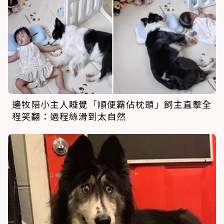
邊牧陪小主人睡覺「順便霸佔枕頭」飼主直擊全
程笑翻：過程絲滑到太自然