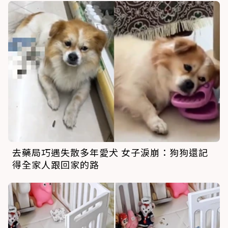
去藥局巧遇失散多年愛犬 女子淚崩：狗狗還記
得全家人跟回家的路