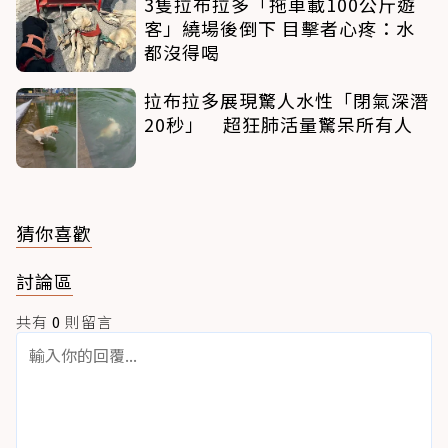
3隻拉布拉多「拖車載100公斤遊
客」繞場後倒下 目擊者心疼：水
都沒得喝
拉布拉多展現驚人水性「閉氣深潛
20秒」 超狂肺活量驚呆所有人
猜你喜歡
討論區
共有
0
則留言