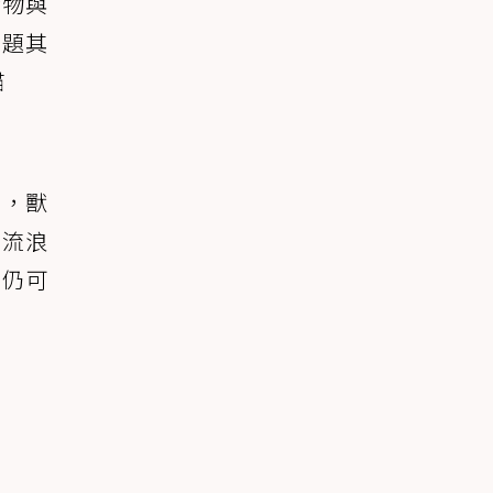
食物與
問題其
貓
面，獸
出流浪
也仍可