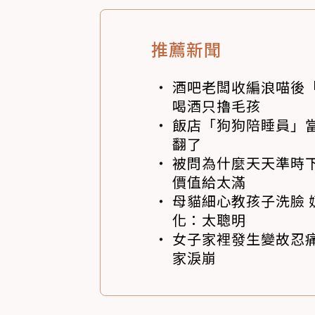
推薦新聞
酒吧老闆收編浪喵後
喝酒只擼毛孩
飯店「狗狗陪睡員」
翻了
被問為什麼天天準時下
價值給太滿
母貓細心教孩子洗臉 
化：太聰明
女子家裡發生變故忍痛
家淚崩