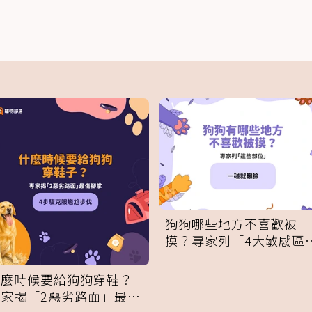
狗狗哪些地方不喜歡被
摸？專家列「4大敏感區
域」：一碰就翻臉
什麼時候要給狗狗穿鞋？
專家揭「2惡劣路面」最傷