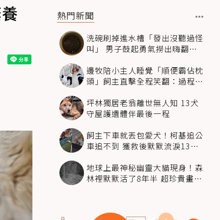
棄養
熱門新聞
洗碗刷掉進水槽「發出沒聽過怪
叫」 男子鼓起勇氣撈出嗨翻：
超可愛
邊牧陪小主人睡覺「順便霸佔枕
頭」飼主直擊全程笑翻：過程絲
滑到太自然
坪林獨居老翁離世無人知 13犬
守屋護遺體伴最後一程
飼主下車就丟包愛犬！柯基追公
車追不到 獲救後默默流淚13萬
人心都碎了
地球上最神秘幽靈大貓現身！森
林裡默默活了8年半 超珍貴畫面
科學家嗨翻