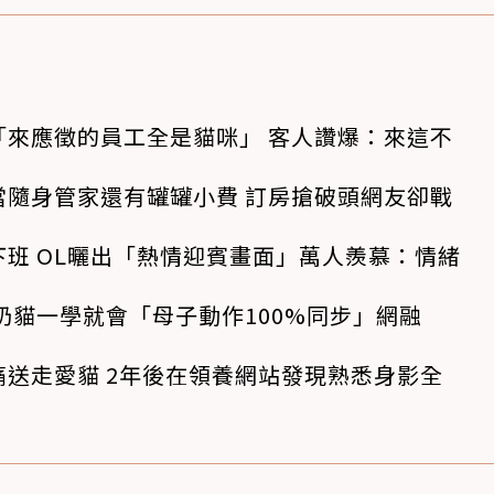
「來應徵的員工全是貓咪」 客人讚爆：來這不
當隨身管家還有罐罐小費 訂房搶破頭網友卻戰
班 OL曬出「熱情迎賓畫面」萬人羨慕：情緒
奶貓一學就會「母子動作100%同步」網融
送走愛貓 2年後在領養網站發現熟悉身影全