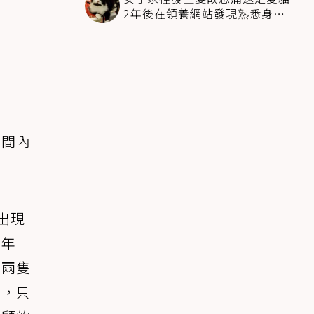
2年後在領養網站發現熟悉身影
全家淚崩
時間內
出現
常年
外兩隻
們，只