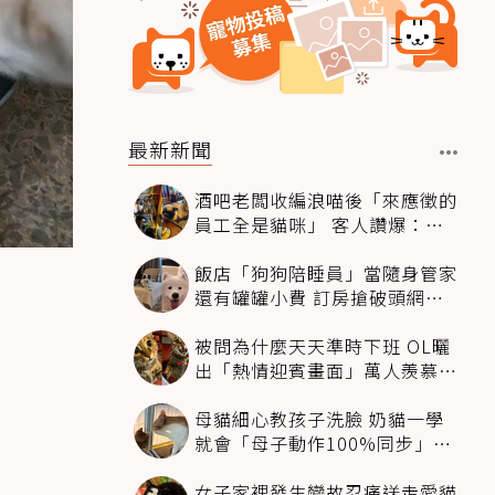
最新新聞
酒吧老闆收編浪喵後「來應徵的
員工全是貓咪」 客人讚爆：來
這不喝酒只擼毛孩
飯店「狗狗陪睡員」當隨身管家
還有罐罐小費 訂房搶破頭網友
卻戰翻了
被問為什麼天天準時下班 OL曬
出「熱情迎賓畫面」萬人羨慕：
情緒價值給太滿
母貓細心教孩子洗臉 奶貓一學
就會「母子動作100%同步」網
融化：太聰明
女子家裡發生變故忍痛送走愛貓