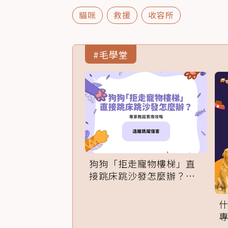
貓咪
救援
收容所
#毛學堂
狗狗「拒走寵物樓梯」直
接跳床跳沙發怎麼辦？專
家訓練法必學