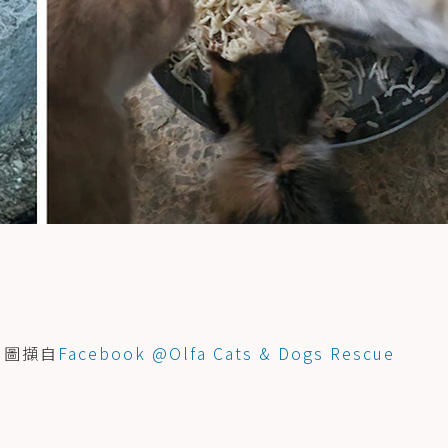
 圖擷自
Facebook @Olfa Cats & Dogs Rescue