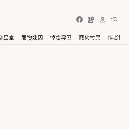
聊星室
寵物迷因
悼念專區
寵物村民
作者群