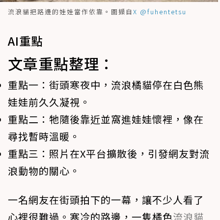
流浪貓把路邊的娃娃當作依靠。圖擷自
X @fuhentetsu
AI重點
文章重點整理：
重點一：
街頭寒夜中，流浪橘貓停在白色熊
娃娃前久久凝視。
重點二：
牠隨後靠近並窩進娃娃懷裡，像在
尋找暫時溫暖。
重點三：
照片在X平台擴散後，引發網友對流
浪動物的關心。
一名網友在街頭拍下的一幕，讓不少人看了
心裡很難過。寒冷的路邊，一隻橘色
流浪貓