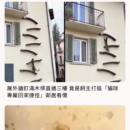
屋外牆釘滿木條直通三樓 竟是飼主打造「貓咪
專屬回家捷徑」鄰居看傻