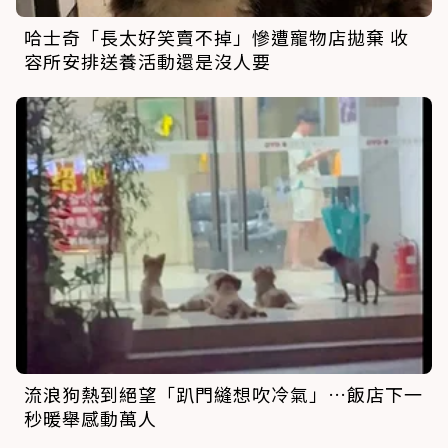
哈士奇「長太好笑賣不掉」慘遭寵物店拋棄 收
容所安排送養活動還是沒人要
流浪狗熱到絕望「趴門縫想吹冷氣」…飯店下一
秒暖舉感動萬人