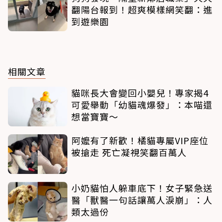
翻陽台報到！超爽模樣網笑翻：進
到遊樂園
相關文章
貓咪長大會變回小嬰兒！專家揭4
可愛舉動「幼貓魂爆發」：本喵還
想當寶寶～
阿嬤有了新歡！橘貓專屬VIP座位
被搶走 死亡凝視笑翻百萬人
小奶貓怕人躲車底下！女子緊急送
醫「獸醫一句話讓萬人淚崩」：人
類太過份