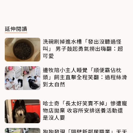
延伸閱讀
洗碗刷掉進水槽「發出沒聽過怪
叫」 男子鼓起勇氣撈出嗨翻：超
可愛
邊牧陪小主人睡覺「順便霸佔枕
頭」飼主直擊全程笑翻：過程絲滑
到太自然
哈士奇「長太好笑賣不掉」慘遭寵
物店拋棄 收容所安排送養活動還
是沒人要
狗狗發現「隔壁新鄰居職業」天天