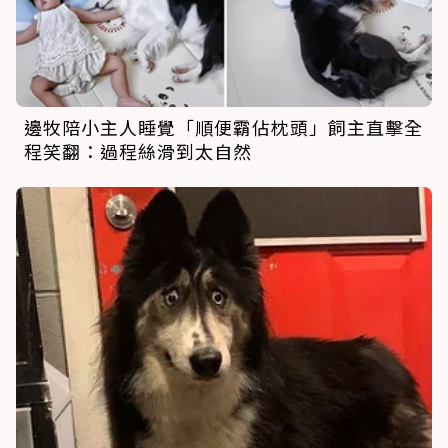
邊牧陪小主人睡覺「順便霸佔枕頭」飼主直擊全
程笑翻：過程絲滑到太自然