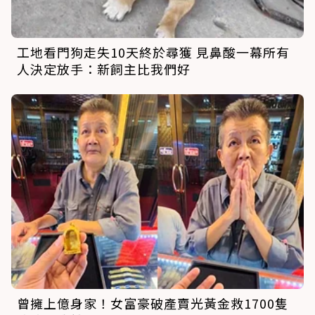
工地看門狗走失10天終於尋獲 見鼻酸一幕所有
人決定放手：新飼主比我們好
曾擁上億身家！女富豪破產賣光黃金救1700隻