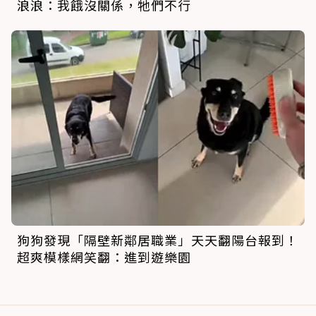
浪浪：我餓沒關係，牠們不行
狗狗發現「隔壁新鄰居職業」天天翻陽台報到！
超爽模樣網笑翻：進到遊樂園