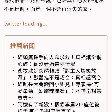
尋找依靠。對牠來說，也許真正想要的從來
不是玩偶，而是一個不會再消失的家。
twitter loading...
推薦新聞
貓頭鷹揮手向人類求救！真相讓全網
心碎：從沒看過這種情況
澳牧散步突然轉頭「對主人燦笑放
電」！獸醫指不是巧合：真相超窩心
貓咪長大會變回小嬰兒！專家揭4可
愛舉動「幼貓魂爆發」：本喵還想當
寶寶～
阿嬤有了新歡！橘貓專屬VIP座位被
搶走 死亡凝視笑翻百萬人