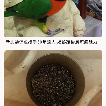
新北動保處攜手30年達人 揭祕寵物鳥療癒魅力