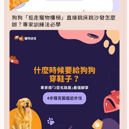
狗狗「拒走寵物樓梯」直接跳床跳沙發怎麼
辦？專家訓練法必學