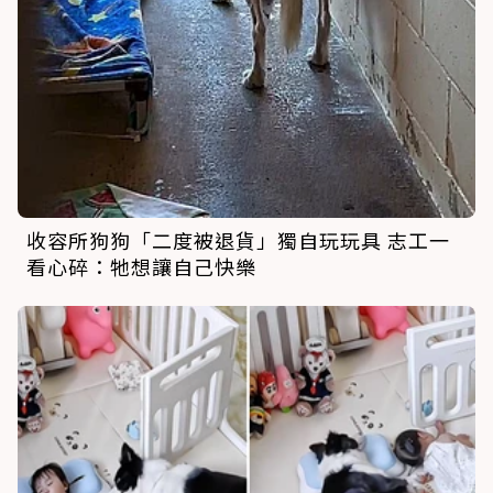
收容所狗狗「二度被退貨」獨自玩玩具 志工一
看心碎：牠想讓自己快樂