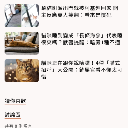
橘貓剛溜出門就被柯基趕回家 飼
主反應萬人笑翻：看來是慣犯
貓咪睡到變成「長條海參」代表睡
很爽嗎？獸醫提醒：暗藏1種不適
貓咪正在跟你說哈囉！4種「喵式
招呼」大公開：鏟屎官看不懂太可
惜
猜你喜歡
討論區
共有
0
則留言