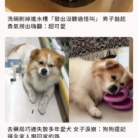
洗碗刷掉進水槽「發出沒聽過怪叫」 男子鼓起
勇氣撈出嗨翻：超可愛
去藥局巧遇失散多年愛犬 女子淚崩：狗狗還記
得全家人跟回家的路