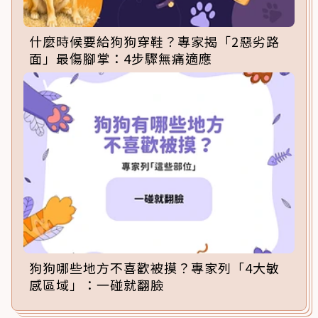
什麼時候要給狗狗穿鞋？專家揭「2惡劣路
面」最傷腳掌：4步驟無痛適應
狗狗哪些地方不喜歡被摸？專家列「4大敏
感區域」：一碰就翻臉