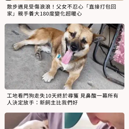
散步遇見受傷浪浪！父女不忍心「直接打包回
家」親手養大180度變化超暖心
工地看門狗走失10天終於尋獲 見鼻酸一幕所有
人決定放手：新飼主比我們好