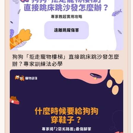
狗狗「拒走寵物樓梯」直接跳床跳沙發怎麼
辦？專家訓練法必學