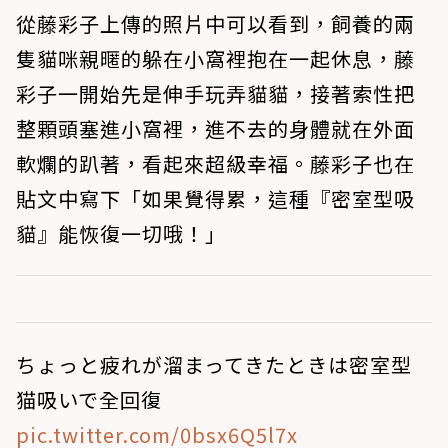
從藤彩子上傳的照片中可以看到，飼養的兩
隻貓咪親暱的躲在小窩裡抱在一起休息，藤
彩子一開始先是伸手玩弄貓貓，接著索性把
整顆頭塞進小窩裡，進不去的身體就在外面
軟爛的趴著，看起來超級幸福。藤彩子也在
貼文中寫下「如果覺得累，這種『密室型吸
貓』能恢復一切哦！」
ちょっと疲れが溜まってきたときは密室型
猫吸いで全回復
pic.twitter.com/0bsx6Q5l7x