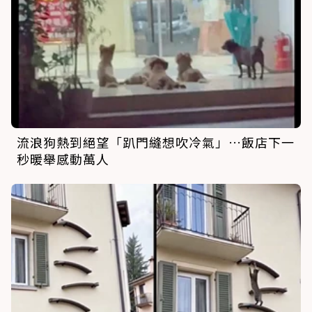
流浪狗熱到絕望「趴門縫想吹冷氣」…飯店下一
秒暖舉感動萬人