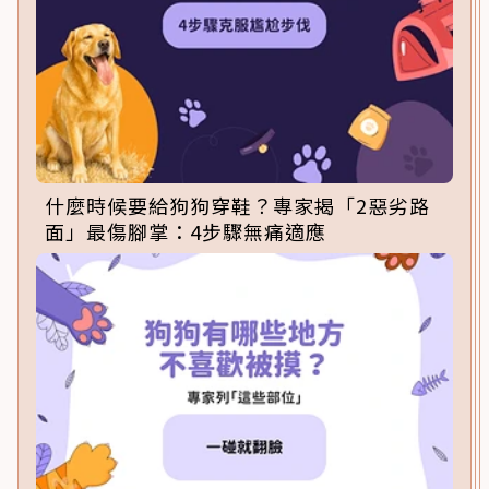
什麼時候要給狗狗穿鞋？專家揭「2惡劣路
面」最傷腳掌：4步驟無痛適應