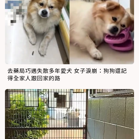
去藥局巧遇失散多年愛犬 女子淚崩：狗狗還記
得全家人跟回家的路