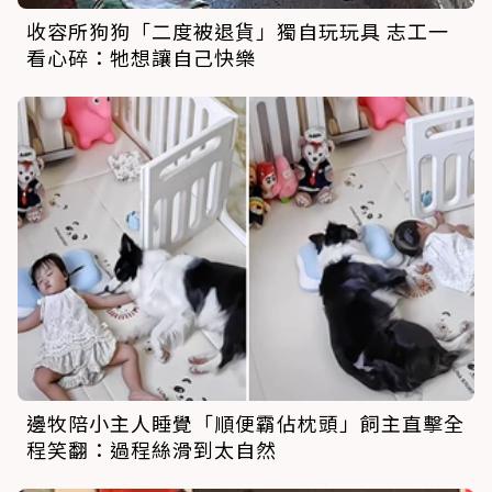
收容所狗狗「二度被退貨」獨自玩玩具 志工一
看心碎：牠想讓自己快樂
邊牧陪小主人睡覺「順便霸佔枕頭」飼主直擊全
程笑翻：過程絲滑到太自然