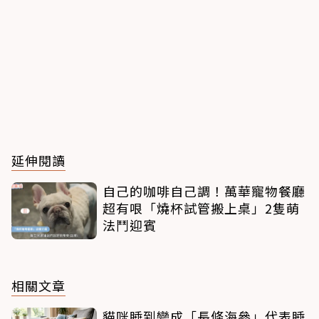
延伸閱讀
自己的咖啡自己調！萬華寵物餐廳
超有哏「燒杯試管搬上桌」2隻萌
法鬥迎賓
相關文章
貓咪睡到變成「長條海參」代表睡