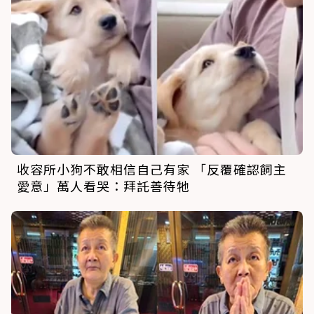
收容所小狗不敢相信自己有家 「反覆確認飼主
愛意」萬人看哭：拜託善待牠