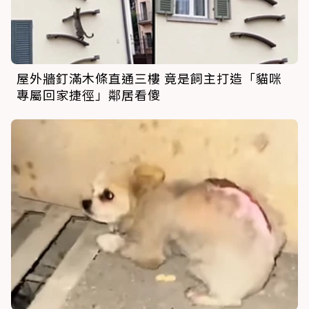
屋外牆釘滿木條直通三樓 竟是飼主打造「貓咪
專屬回家捷徑」鄰居看傻