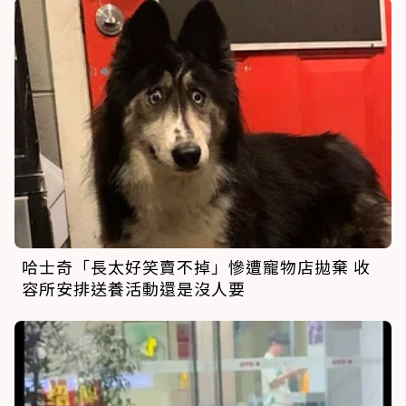
哈士奇「長太好笑賣不掉」慘遭寵物店拋棄 收
容所安排送養活動還是沒人要