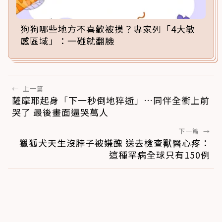
狗狗哪些地方不喜歡被摸？專家列「4大敏
感區域」：一碰就翻臉
←
上一篇
薩摩耶起身「下一秒倒地猝逝」…同伴全衝上前
哭了 最後畫面逼哭萬人
下一篇
→
獵狐犬天生沒脖子被嫌醜 送去檢查獸醫心疼：
這種罕病全球只有150例