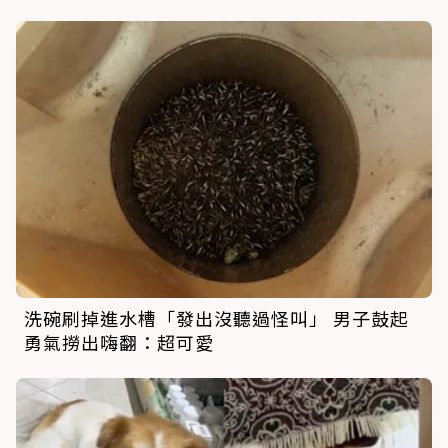
洗碗刷掉進水槽「發出沒聽過怪叫」 男子鼓起
勇氣撈出嗨翻：超可愛