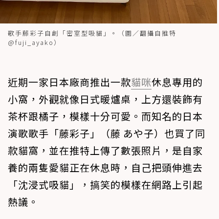
歌手藤彩子自創「密室型吸貓」。（圖／翻攝自推特
@fuji_ayako）
近期一家日本廠商推出一款
貓咪
休息專用的
小窩，外觀就像日式暖爐桌，上方還裝飾有
茶杯跟橘子，模樣十分可愛。而知名的日本
演歌歌手「藤彩子」（藤 あや子）也買了同
款貓窩，並在推特上傳了數張照片，是自家
養的兩隻愛貓正在休息時，自己把頭伸進去
「沈浸式吸貓」，搞笑的模樣在網路上引起
熱議。