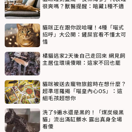
很爽嗎？獸醫提醒：暗藏1種不適
貓咪正在跟你說哈囉！4種「喵式
招呼」大公開：鏟屎官看不懂太可
惜
橘貓逃家2天後自己走回來 網見飼
主居住環境傻眼：這家不回也罷
貓咪被送去寵物旅館時在想什麼？
超準塔羅揭「喵皇內心OS」：這
組毛孩超想你
洗了9遍水還是黑的！「煤炭級黑
貓」流出滿缸髒水 露出真身全場
看傻