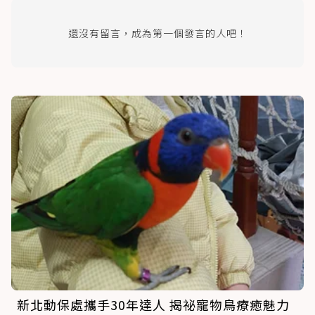
還沒有留言，成為第一個發言的人吧！
新北動保處攜手30年達人 揭祕寵物鳥療癒魅力