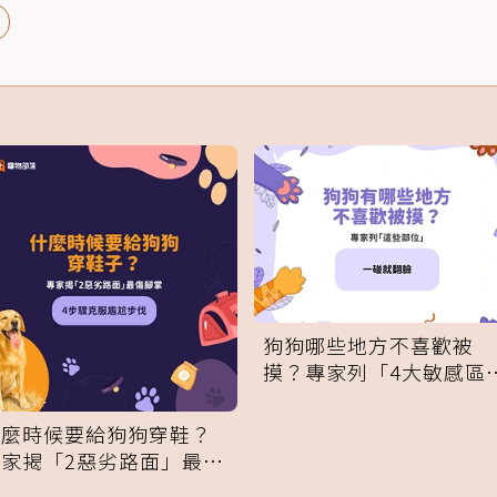
狗狗哪些地方不喜歡被
摸？專家列「4大敏感區
域」：一碰就翻臉
什麼時候要給狗狗穿鞋？
專家揭「2惡劣路面」最傷
腳掌：4步驟無痛適應