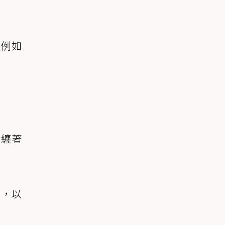
，例如
巴纏著
道，以