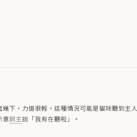
面幾下，力道很輕，這種情況可能是貓咪聽到主
示意
飼主
說「我有在聽啦」。