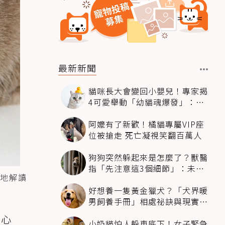
最新新聞
貓咪長大會變回小嬰兒！專家揭
4可愛舉動「幼貓魂爆發」：本
喵還想當寶寶～
阿嬤有了新歡！橘貓專屬VIP座
位被搶走 死亡凝視笑翻百萬人
狗狗突然躲起來是怎麼了？獸醫
指「先注意這3個細節」：未必
地解讀
是害怕
好想養一隻黃金獵犬？「犬界暖
男飼養手冊」相處祕訣與現實面
必看
的心
小奶貓怕人躲車底下！女子緊急