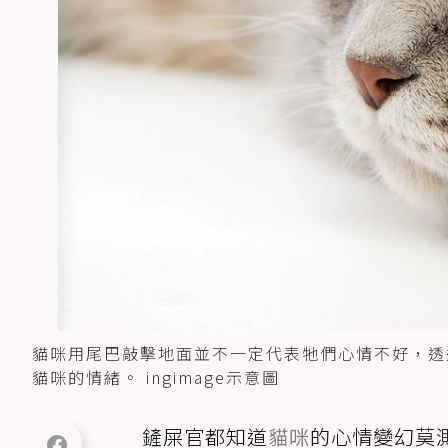
貓咪用尾巴敲擊地面並不一定代表牠們心情不好，透
貓咪的情緒。 ingimage示意圖
鏟屎官都知道
貓咪
的心情變幻莫