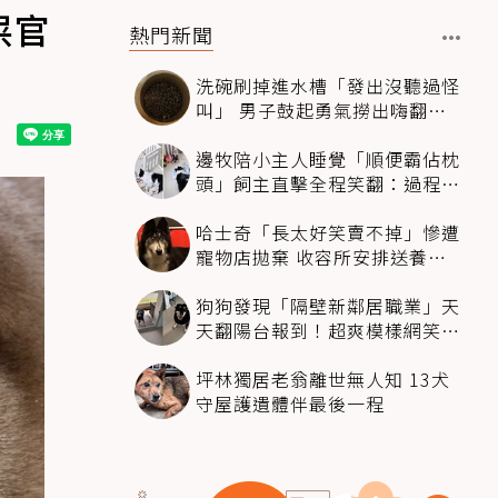
屎官
熱門新聞
洗碗刷掉進水槽「發出沒聽過怪
叫」 男子鼓起勇氣撈出嗨翻：
超可愛
邊牧陪小主人睡覺「順便霸佔枕
頭」飼主直擊全程笑翻：過程絲
滑到太自然
哈士奇「長太好笑賣不掉」慘遭
寵物店拋棄 收容所安排送養活
動還是沒人要
狗狗發現「隔壁新鄰居職業」天
天翻陽台報到！超爽模樣網笑
翻：進到遊樂園
坪林獨居老翁離世無人知 13犬
守屋護遺體伴最後一程