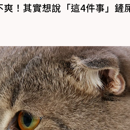
不爽！其實想說「這4件事」鏟