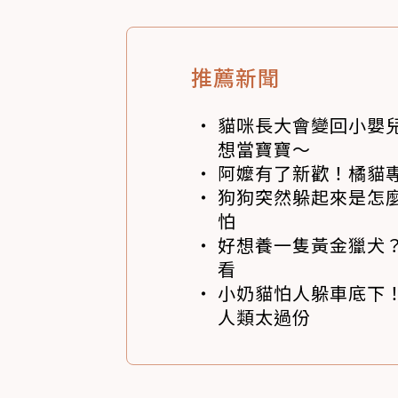
推薦新聞
貓咪長大會變回小嬰
想當寶寶～
阿嬤有了新歡！橘貓專
狗狗突然躲起來是怎
怕
好想養一隻黃金獵犬
看
小奶貓怕人躲車底下
人類太過份