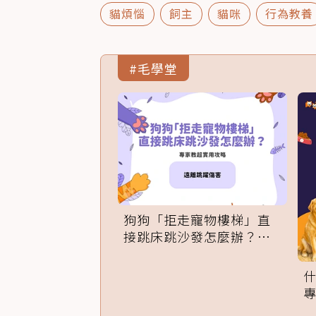
貓煩惱
飼主
貓咪
行為教養
#毛學堂
狗狗「拒走寵物樓梯」直
接跳床跳沙發怎麼辦？專
家訓練法必學