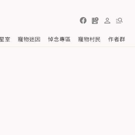
星室
寵物迷因
悼念專區
寵物村民
作者群