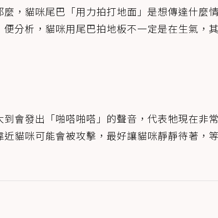
那麼，貓咪尾巴「用力拍打地面」是想傳達什麼
》便分析，貓咪用尾巴拍地板不一定是在生氣，
大到會發出「啪嗒啪嗒」的聲音，代表牠現在非
靠近貓咪可能會被攻擊，最好讓貓咪靜靜待著，