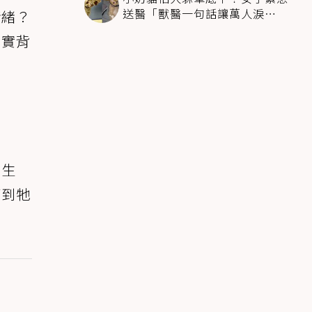
送醫「獸醫一句話讓萬人淚
情緒？
崩」：人類太過份
其實背
常生
等到牠