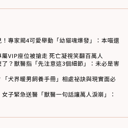
兒！專家揭4可愛舉動「幼貓魂爆發」：本喵還
屬VIP座位被搶走 死亡凝視笑翻百萬人
麼了？獸醫指「先注意這3個細節」：未必是害
？「犬界暖男飼養手冊」相處祕訣與現實面必
！女子緊急送醫「獸醫一句話讓萬人淚崩」：