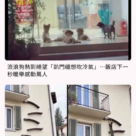
流浪狗熱到絕望「趴門縫想吹冷氣」…飯店下一
秒暖舉感動萬人