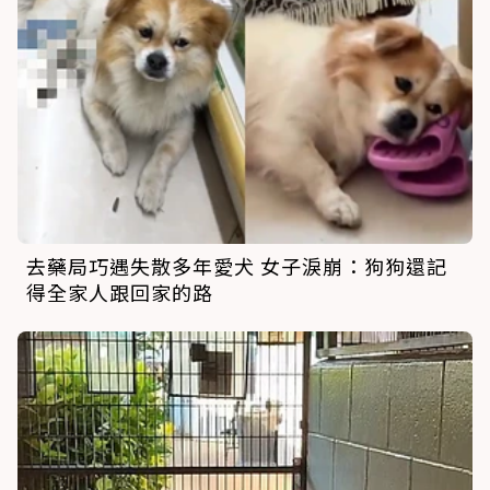
去藥局巧遇失散多年愛犬 女子淚崩：狗狗還記
得全家人跟回家的路