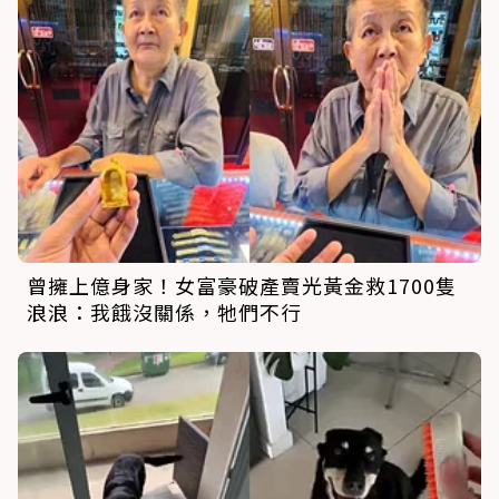
曾擁上億身家！女富豪破產賣光黃金救1700隻
浪浪：我餓沒關係，牠們不行