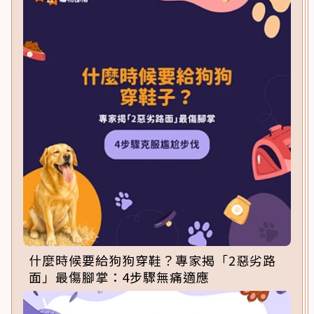
什麼時候要給狗狗穿鞋？專家揭「2惡劣路
面」最傷腳掌：4步驟無痛適應