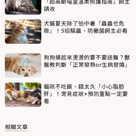
「超高齡喵皇溫柔照護指南」飼主
請收
犬貓夏天除了怕中暑「蟲蟲也危
險」！5招驅蟲、防黴菌飼主必看
狗狗摸起來燙燙的要不要送醫？獸
醫教判斷「正常發熱or生病發燒」
貓咪不吃飯、餓太久「小心脂肪
肝」！常見症狀+預防重點一定要
看
相關文章