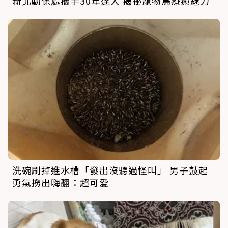
新北動保處攜手30年達人 揭祕寵物鳥療癒魅力
洗碗刷掉進水槽「發出沒聽過怪叫」 男子鼓起
勇氣撈出嗨翻：超可愛