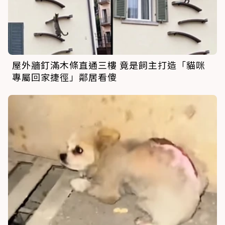
屋外牆釘滿木條直通三樓 竟是飼主打造「貓咪
專屬回家捷徑」鄰居看傻