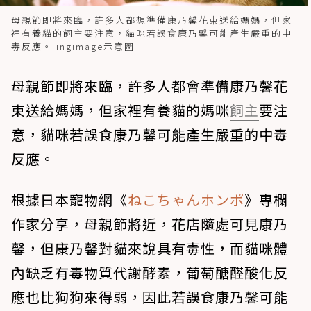
母親節即將來臨，許多人都想準備康乃馨花束送給媽媽，但家
裡有養貓的飼主要注意，貓咪若誤食康乃馨可能產生嚴重的中
毒反應。 ingimage示意圖
母親節即將來臨，許多人都會準備康乃馨花
束送給媽媽，但家裡有養貓的媽咪
飼主
要注
意，貓咪若誤食康乃馨可能產生嚴重的中毒
反應。
根據日本寵物網《
ねこちゃんホンポ
》專欄
作家分享，母親節將近，花店隨處可見康乃
馨，但康乃馨對貓來說具有毒性，而貓咪體
內缺乏有毒物質代謝酵素，葡萄醣醛酸化反
應也比狗狗來得弱，因此若誤食康乃馨可能