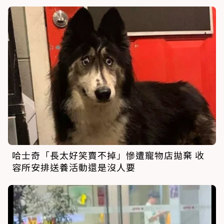
哈士奇「長太好笑賣不掉」慘遭寵物店拋棄 收
容所安排送養活動還是沒人要