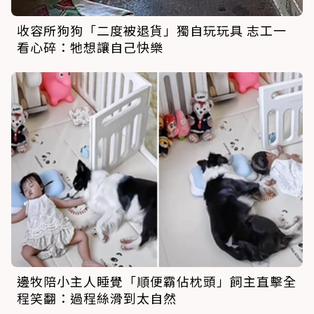
收容所狗狗「二度被退貨」獨自玩玩具 志工一
看心碎：牠想讓自己快樂
邊牧陪小主人睡覺「順便霸佔枕頭」飼主直擊全
程笑翻：過程絲滑到太自然