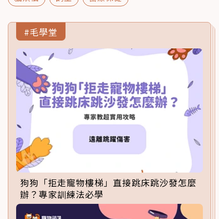
#毛學堂
狗狗「拒走寵物樓梯」直接跳床跳沙發怎麼
辦？專家訓練法必學