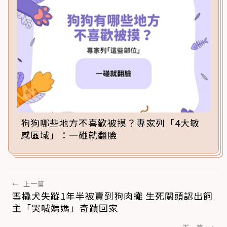
狗狗哪些地方不喜歡被摸？專家列「4大敏
感區域」：一碰就翻臉
←
上一篇
雪橇犬失蹤1年半被賣到狗肉攤 生死關頭認出飼
主「哭喊媽媽」奇蹟回家