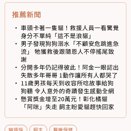
推薦新聞
車頭卡著一隻貓！救援人員一看驚覺
身分不單純「這不是浪貓」
男子發現狗狗溺水「不顧安危跳進急
流」 牠獲救後跟隨恩人不停搖尾致
謝
分開多年仍記得彼此！阿金一眼認出
失散多年哥哥 1動作讓所有人都哭了
11歲男孩每天到收容所唸故事給狗
狗聽 令人意外的奇蹟發生感動全網
懸賞獎金增至20萬元！彰化橘貓
「阿咪」失走 飼主盼愛貓趕快回家
貓煩惱
飼主
醫療保健