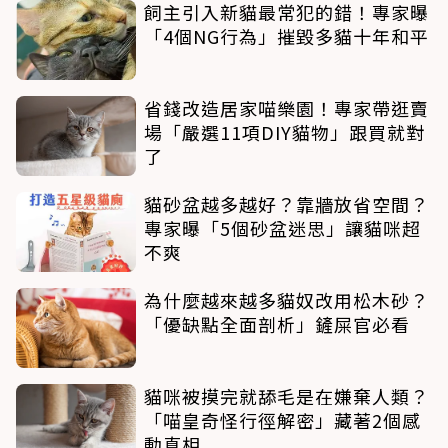
飼主引入新貓最常犯的錯！專家曝
「4個NG行為」摧毀多貓十年和平
省錢改造居家喵樂園！專家帶逛賣
場「嚴選11項DIY貓物」跟買就對
了
貓砂盆越多越好？靠牆放省空間？
專家曝「5個砂盆迷思」讓貓咪超
不爽
為什麼越來越多貓奴改用松木砂？
「優缺點全面剖析」鏟屎官必看
貓咪被摸完就舔毛是在嫌棄人類？
「喵皇奇怪行徑解密」藏著2個感
動真相