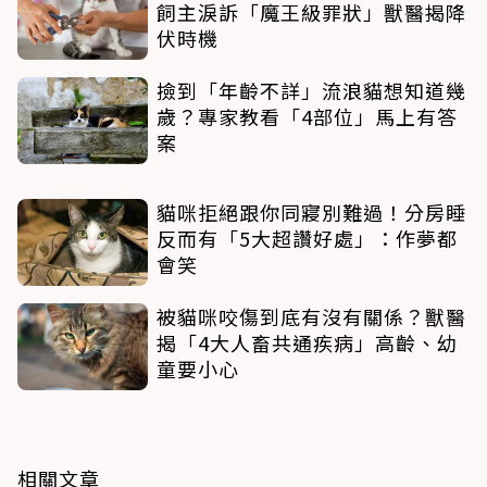
飼主淚訴「魔王級罪狀」獸醫揭降
伏時機
撿到「年齡不詳」流浪貓想知道幾
歲？專家教看「4部位」馬上有答
案
貓咪拒絕跟你同寢別難過！分房睡
反而有「5大超讚好處」：作夢都
會笑
被貓咪咬傷到底有沒有關係？獸醫
揭「4大人畜共通疾病」高齡、幼
童要小心
相關文章