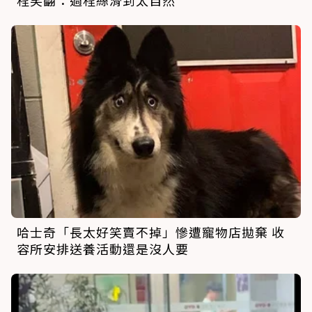
哈士奇「長太好笑賣不掉」慘遭寵物店拋棄 收
容所安排送養活動還是沒人要