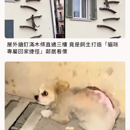
屋外牆釘滿木條直通三樓 竟是飼主打造「貓咪
專屬回家捷徑」鄰居看傻