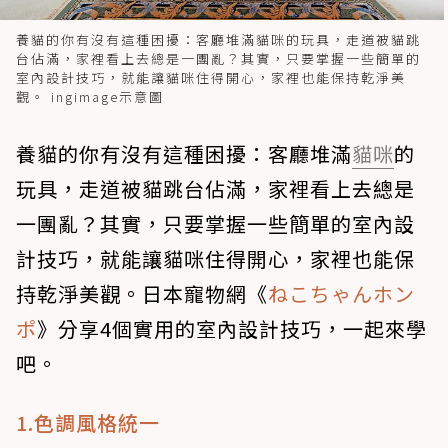
養貓的你有沒有這種困擾：客廳堆滿貓咪的玩具，走道被貓跳
台佔滿，家裡看上去總是一團亂？其實，只要掌握一些簡單的
室內設計技巧，就能讓貓咪住得開心，家裡也能保持乾淨美
觀。 ingimage示意圖
養貓的你有沒有這種困擾：客廳堆滿
貓咪
的
玩具，走道被貓跳台佔滿，家裡看上去總是
一團亂？其實，只要掌握一些簡單的室內設
計技巧，就能讓貓咪住得開心，家裡也能保
持乾淨美觀。日本寵物網《
ねこちゃんホン
ポ
》分享4個實用的室內設計技巧，一起來學
吧。
1.色調風格統一