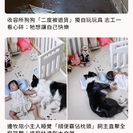
收容所狗狗「二度被退貨」獨自玩玩具 志工一
看心碎：牠想讓自己快樂
邊牧陪小主人睡覺「順便霸佔枕頭」飼主直擊全
程笑翻：過程絲滑到太自然