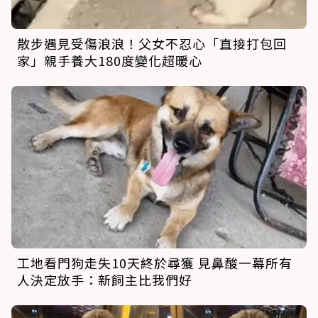
散步遇見受傷浪浪！父女不忍心「直接打包回
家」親手養大180度變化超暖心
工地看門狗走失10天終於尋獲 見鼻酸一幕所有
人決定放手：新飼主比我們好