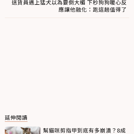
送貨員遇上猛犬以為要倒大楣 下秒狗狗暖心反
應讓他融化：跑這趟值得了
延伸閱讀
幫貓咪剪指甲到底有多崩潰？8成