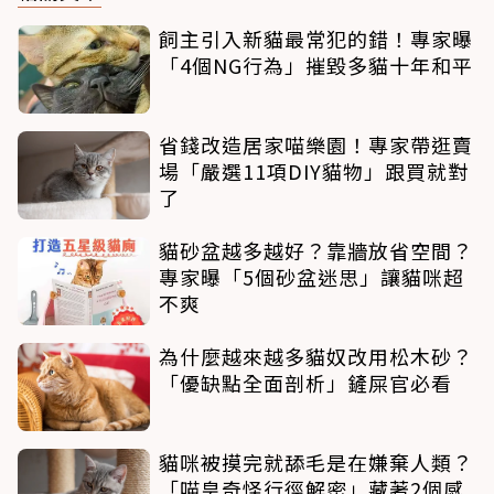
飼主引入新貓最常犯的錯！專家曝
「4個NG行為」摧毀多貓十年和平
省錢改造居家喵樂園！專家帶逛賣
場「嚴選11項DIY貓物」跟買就對
了
貓砂盆越多越好？靠牆放省空間？
專家曝「5個砂盆迷思」讓貓咪超
不爽
為什麼越來越多貓奴改用松木砂？
「優缺點全面剖析」鏟屎官必看
貓咪被摸完就舔毛是在嫌棄人類？
「喵皇奇怪行徑解密」藏著2個感