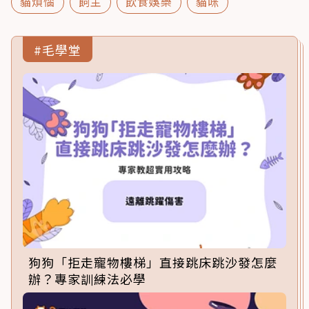
貓煩惱
飼主
飲食娛樂
貓咪
#毛學堂
狗狗「拒走寵物樓梯」直接跳床跳沙發怎麼
辦？專家訓練法必學