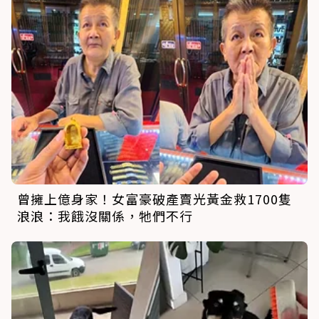
曾擁上億身家！女富豪破產賣光黃金救1700隻
浪浪：我餓沒關係，牠們不行