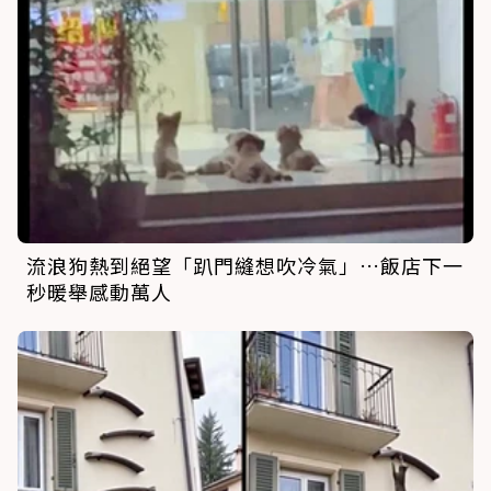
流浪狗熱到絕望「趴門縫想吹冷氣」…飯店下一
秒暖舉感動萬人