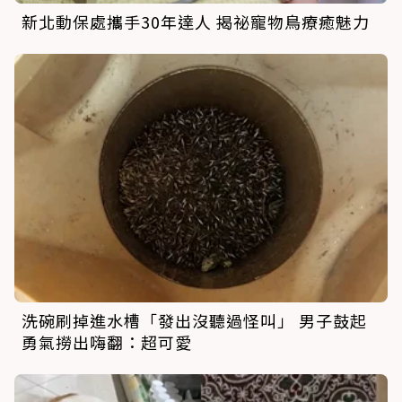
新北動保處攜手30年達人 揭祕寵物鳥療癒魅力
洗碗刷掉進水槽「發出沒聽過怪叫」 男子鼓起
勇氣撈出嗨翻：超可愛