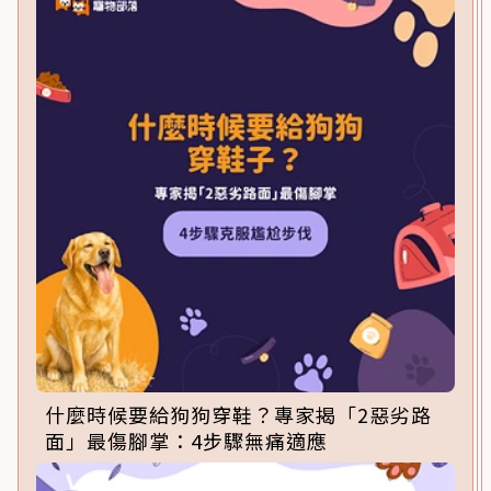
什麼時候要給狗狗穿鞋？專家揭「2惡劣路
面」最傷腳掌：4步驟無痛適應