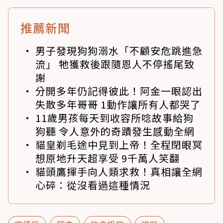
推薦新聞
男子發現狗狗溺水「不顧安危跳進急
流」 牠獲救後跟隨恩人不停搖尾致
謝
分開多年仍記得彼此！阿金一眼認出
失散多年哥哥 1動作讓所有人都哭了
11歲男孩每天到收容所唸故事給狗
狗聽 令人意外的奇蹟發生感動全網
貓皇剃毛途中見到上帝！全程閉眼冥
想原地升天超享受 9千萬人笑翻
貓頭鷹揮手向人類求救！真相讓全網
心碎：從沒看過這種情況