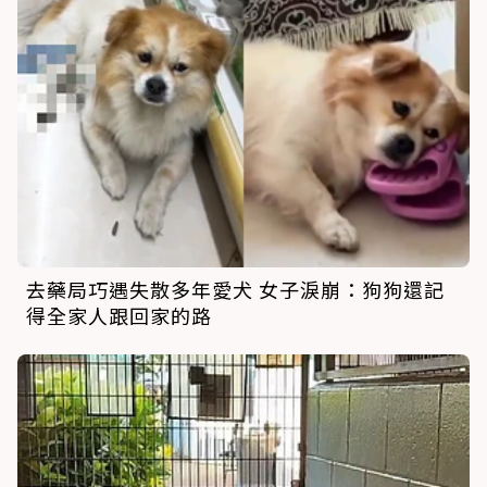
去藥局巧遇失散多年愛犬 女子淚崩：狗狗還記
得全家人跟回家的路