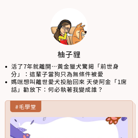
柚子貍
活了7年就離開…黃金獵犬驚揭「前世身
分」：這輩子當狗只為無條件被愛
媽咪想叫離世愛犬投胎回來 天使阿金「1席
話」勸放下：何必執著我變成誰？
#毛學堂