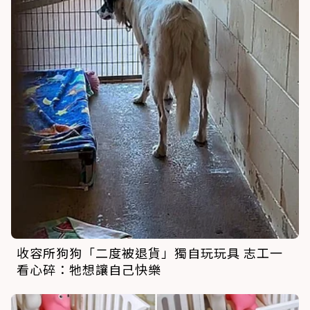
收容所狗狗「二度被退貨」獨自玩玩具 志工一
看心碎：牠想讓自己快樂