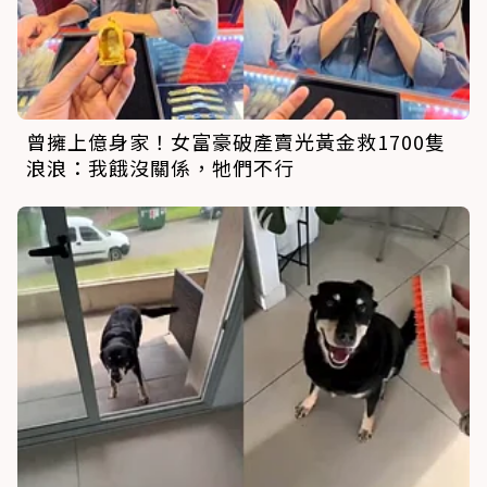
曾擁上億身家！女富豪破產賣光黃金救1700隻
浪浪：我餓沒關係，牠們不行