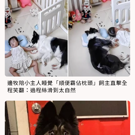
邊牧陪小主人睡覺「順便霸佔枕頭」飼主直擊全
程笑翻：過程絲滑到太自然