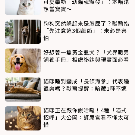
可愛舉動「幼貓魂爆發」：本喵還
想當寶寶～
狗狗突然躲起來是怎麼了？獸醫指
「先注意這3個細節」：未必是害
怕
好想養一隻黃金獵犬？「犬界暖男
飼養手冊」相處祕訣與現實面必看
貓咪睡到變成「長條海參」代表睡
很爽嗎？獸醫提醒：暗藏1種不適
貓咪正在跟你說哈囉！4種「喵式
招呼」大公開：鏟屎官看不懂太可
惜