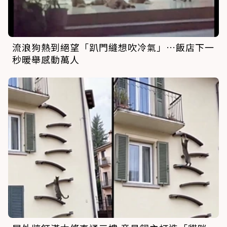
流浪狗熱到絕望「趴門縫想吹冷氣」…飯店下一
秒暖舉感動萬人