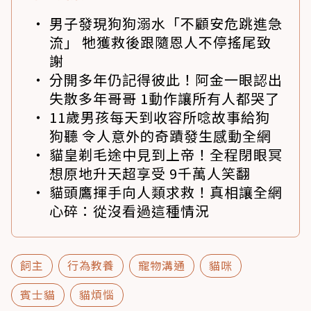
男子發現狗狗溺水「不顧安危跳進急
流」 牠獲救後跟隨恩人不停搖尾致
謝
分開多年仍記得彼此！阿金一眼認出
失散多年哥哥 1動作讓所有人都哭了
11歲男孩每天到收容所唸故事給狗
狗聽 令人意外的奇蹟發生感動全網
貓皇剃毛途中見到上帝！全程閉眼冥
想原地升天超享受 9千萬人笑翻
貓頭鷹揮手向人類求救！真相讓全網
心碎：從沒看過這種情況
飼主
行為教養
寵物溝通
貓咪
賓士貓
貓煩惱