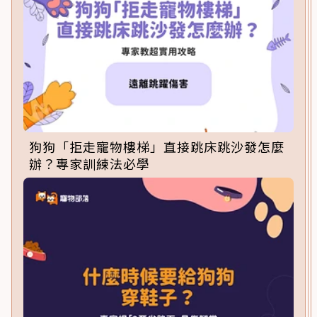
狗狗「拒走寵物樓梯」直接跳床跳沙發怎麼
辦？專家訓練法必學