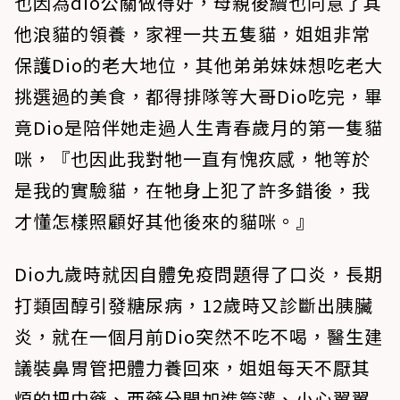
也因為dio公關做得好，母親後續也同意了其
他浪貓的領養，家裡一共五隻貓，姐姐非常
保護Dio的老大地位，其他弟弟妹妹想吃老大
挑選過的美食，都得排隊等大哥Dio吃完，畢
竟Dio是陪伴她走過人生青春歲月的第一隻貓
咪，『也因此我對牠一直有愧疚感，牠等於
是我的實驗貓，在牠身上犯了許多錯後，我
才懂怎樣照顧好其他後來的貓咪。』
Dio九歲時就因自體免疫問題得了口炎，長期
打類固醇引發糖尿病，12歲時又診斷出胰臟
炎，就在一個月前Dio突然不吃不喝，醫生建
議裝鼻胃管把體力養回來，姐姐每天不厭其
煩的把中藥、西藥分開加進管灌、小心翼翼