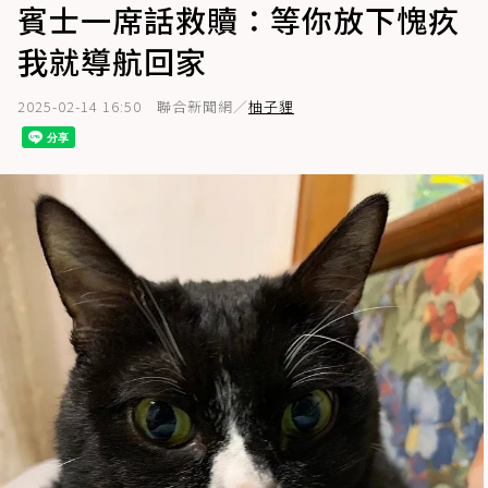
賓士一席話救贖：等你放下愧疚
我就導航回家
2025-02-14 16:50
聯合新聞網／
柚子貍