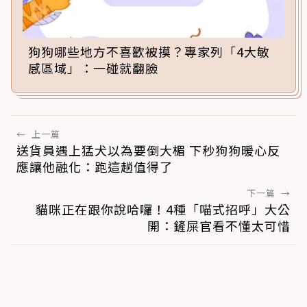
狗狗哪些地方不喜歡被摸？專家列「4大敏
感區域」：一碰就翻臉
←
上一篇
送貨員遇上猛犬以為要倒大楣 下秒狗狗暖心反
應讓他融化：跑這趟值得了
下一篇
→
貓咪正在跟你說哈囉！4種「喵式招呼」大公
開：鏟屎官看不懂太可惜