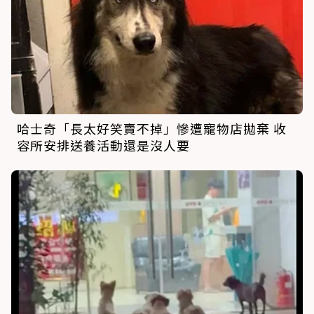
哈士奇「長太好笑賣不掉」慘遭寵物店拋棄 收
容所安排送養活動還是沒人要