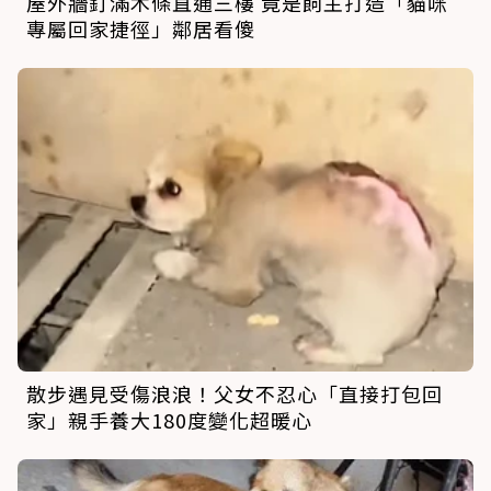
屋外牆釘滿木條直通三樓 竟是飼主打造「貓咪
專屬回家捷徑」鄰居看傻
散步遇見受傷浪浪！父女不忍心「直接打包回
家」親手養大180度變化超暖心