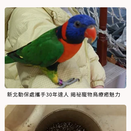
新北動保處攜手30年達人 揭祕寵物鳥療癒魅力