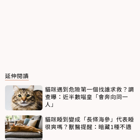
延伸閱讀
貓咪遇到危險第一個找誰求救？調
查曝：近半數喵皇「會奔向同一
人」
貓咪睡到變成「長條海參」代表睡
很爽嗎？獸醫提醒：暗藏1種不適