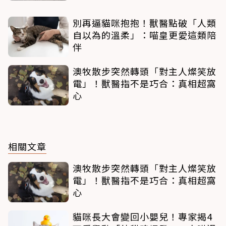
別再逼貓咪抱抱！獸醫點破「人類
自以為的溫柔」：喵皇更愛這類陪
伴
澳牧散步突然轉頭「對主人燦笑放
電」！獸醫指不是巧合：真相超窩
心
相關文章
澳牧散步突然轉頭「對主人燦笑放
電」！獸醫指不是巧合：真相超窩
心
貓咪長大會變回小嬰兒！專家揭4