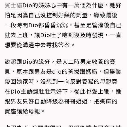
賓士貓
Dio的姊姊心中有一萬個為什麼，她好
怕是因為自己沒控制好藥的劑量，導致最後
一段時間Dio都昏昏沉沉，甚至是管灌後自己
就去上班，讓Dio吐了嗆到沒及時發現，一直
想要從溝通中去尋找答案。
說起跟Dio的緣分，是大二時男友收養的寶
貝，原本跟男友是dio的爸拔跟媽麻，但畢業
帶回娘家時，沒想到一向反對養貓的母親竟
在Dio主動翻肚肚示好下，從此也愛上牠，她
跟男友只好自動降級為哥哥姐姐，把媽麻的
寶座讓給母親。