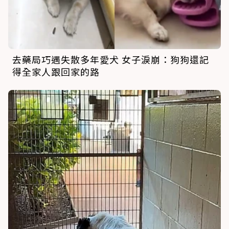
去藥局巧遇失散多年愛犬 女子淚崩：狗狗還記
得全家人跟回家的路