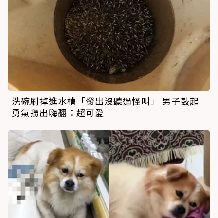
洗碗刷掉進水槽「發出沒聽過怪叫」 男子鼓起
勇氣撈出嗨翻：超可愛