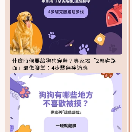
什麼時候要給狗狗穿鞋？專家揭「2惡劣路
面」最傷腳掌：4步驟無痛適應