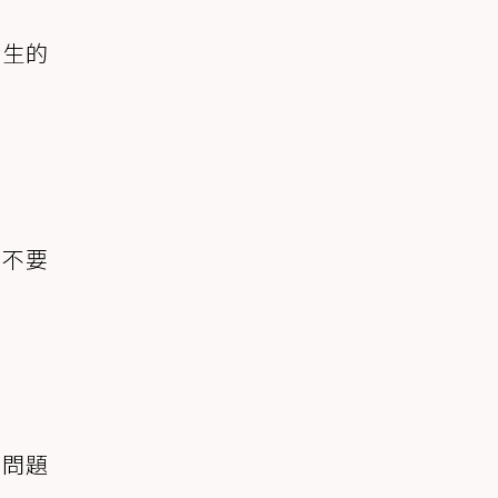
發生的
萬不要
，問題