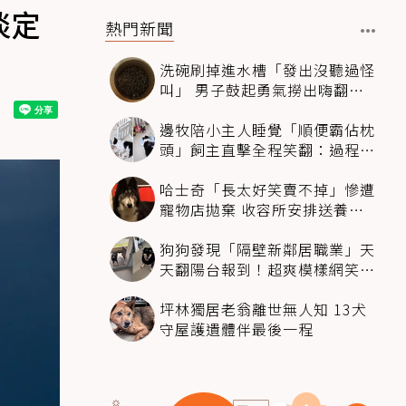
淡定
熱門新聞
洗碗刷掉進水槽「發出沒聽過怪
叫」 男子鼓起勇氣撈出嗨翻：
超可愛
邊牧陪小主人睡覺「順便霸佔枕
頭」飼主直擊全程笑翻：過程絲
滑到太自然
哈士奇「長太好笑賣不掉」慘遭
寵物店拋棄 收容所安排送養活
動還是沒人要
狗狗發現「隔壁新鄰居職業」天
天翻陽台報到！超爽模樣網笑
翻：進到遊樂園
坪林獨居老翁離世無人知 13犬
守屋護遺體伴最後一程