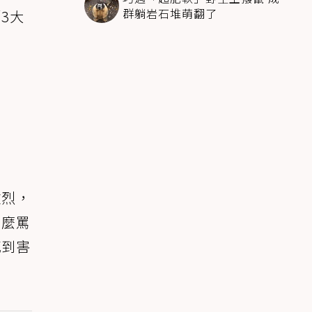
群躺岩石堆萌翻了
3大
激烈，
什麼罵
感到害