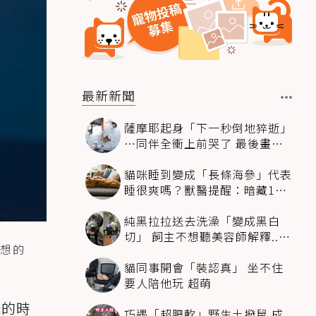
最新新聞
薩摩耶起身「下一秒倒地猝逝」
…同伴全衝上前哭了 最後畫面
逼哭萬人
貓咪睡到變成「長條海參」代表
睡很爽嗎？獸醫提醒：暗藏1種
不適
純黑拉拉送去洗澡「變成黑白
切」 飼主不想聽美容師解釋..衝
想的
現場秒道歉
貓同事開會「裝認真」 坐不住
要人陪他玩 超萌
咪的時
巧遇「超肥軟」野生土撥鼠 成