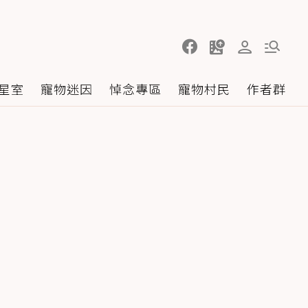
星室
寵物迷因
悼念專區
寵物村民
作者群