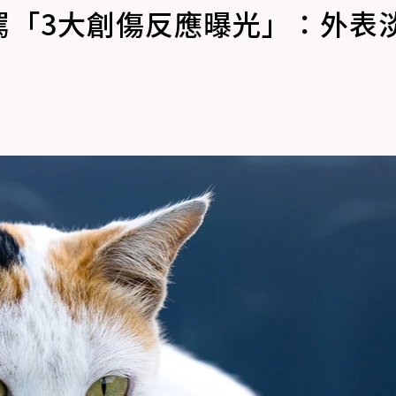
罵「3大創傷反應曝光」：外表