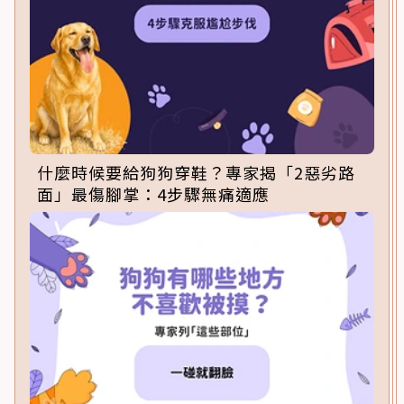
什麼時候要給狗狗穿鞋？專家揭「2惡劣路
面」最傷腳掌：4步驟無痛適應