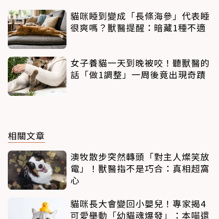
貓咪睡到變成「長條海參」代表睡
很爽嗎？獸醫提醒：暗藏1種不適
女子養貓一天到晚被咬！聽獸醫的
話「做1調整」一周後竟出現奇蹟
相關文章
澳牧散步突然轉頭「對主人燦笑放
電」！獸醫指不是巧合：真相超窩
心
貓咪長大會變回小嬰兒！專家揭4
可愛舉動「幼貓魂爆發」：本喵還