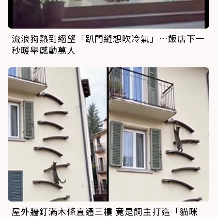
流浪狗熱到絕望「趴門縫想吹冷氣」…飯店下一
秒暖舉感動萬人
屋外牆釘滿木條直通三樓 竟是飼主打造「貓咪