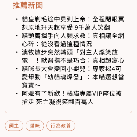
推薦新聞
貓皇剃毛途中見到上帝！全程閉眼冥
想原地升天超享受 9千萬人笑翻
貓頭鷹揮手向人類求救！真相讓全網
心碎：從沒看過這種情況
澳牧散步突然轉頭「對主人燦笑放
電」！獸醫指不是巧合：真相超窩心
貓咪長大會變回小嬰兒！專家揭4可
愛舉動「幼貓魂爆發」：本喵還想當
寶寶～
阿嬤有了新歡！橘貓專屬VIP座位被
搶走 死亡凝視笑翻百萬人
飼主
貓咪
行為教養