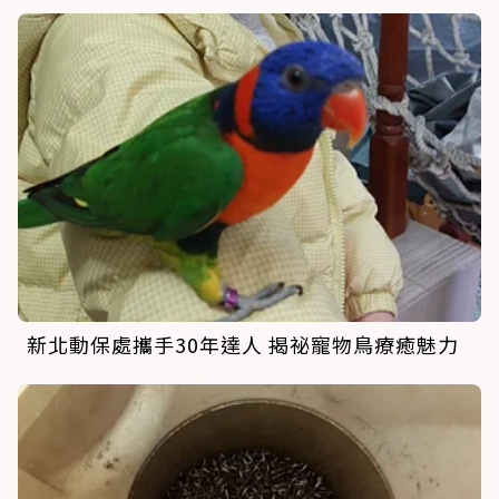
新北動保處攜手30年達人 揭祕寵物鳥療癒魅力