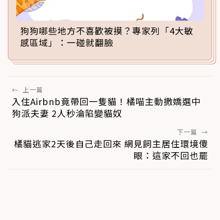
狗狗哪些地方不喜歡被摸？專家列「4大敏
感區域」：一碰就翻臉
←
上一篇
入住Airbnb竟帶回一隻貓！橘喵主動撒嬌選中
狗派夫妻 2人秒淪陷變貓奴
下一篇
→
橘貓逃家2天後自己走回來 網見飼主居住環境傻
眼：這家不回也罷