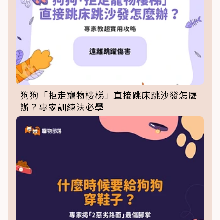
狗狗「拒走寵物樓梯」直接跳床跳沙發怎麼
辦？專家訓練法必學