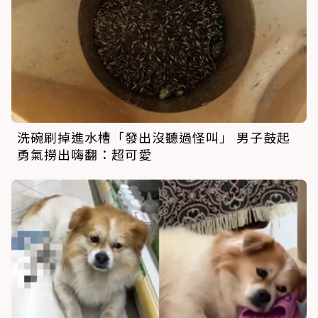
洗碗刷掉進水槽「發出沒聽過怪叫」 男子鼓起
勇氣撈出嗨翻：超可愛