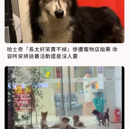
哈士奇「長太好笑賣不掉」慘遭寵物店拋棄 收
容所安排送養活動還是沒人要