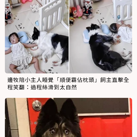
邊牧陪小主人睡覺「順便霸佔枕頭」飼主直擊全
程笑翻：過程絲滑到太自然