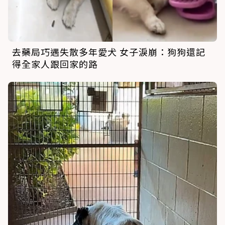
去藥局巧遇失散多年愛犬 女子淚崩：狗狗還記
得全家人跟回家的路