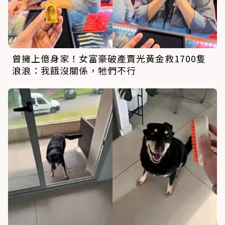
曾擁上億身家！女富豪破產賣光黃金救1700隻
浪浪：我餓沒關係，牠們不行