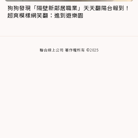
狗狗發現「隔壁新鄰居職業」天天翻陽台報到！
超爽模樣網笑翻：進到遊樂園
聯合線上公司 著作權所有 ©2025