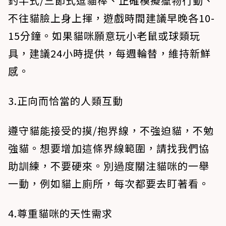
釣竿式/三節式逗貓棒、正確模擬獵物行動、
不往貓臉上身上揮，遊戲時間建議早晚各10-
15分鐘。如果貓咪願意玩小老鼠或球類玩
具，建議24小時提供，每週輪替，維持新鮮
感。
3️.正向而恰當的人類互動
遵守貓能接受的摸/抱界線，不強迫貓，不勉
強貓。想要增加這條界線範圍，請找我們協
助訓練，不要硬來。別過度關注貓咪的一舉
一動，例如貓上廁所，每次都要去盯著看。
4️.尊重貓咪的天性需求