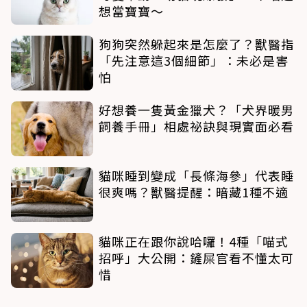
想當寶寶～
狗狗突然躲起來是怎麼了？獸醫指
「先注意這3個細節」：未必是害
怕
好想養一隻黃金獵犬？「犬界暖男
飼養手冊」相處祕訣與現實面必看
貓咪睡到變成「長條海參」代表睡
很爽嗎？獸醫提醒：暗藏1種不適
貓咪正在跟你說哈囉！4種「喵式
招呼」大公開：鏟屎官看不懂太可
惜