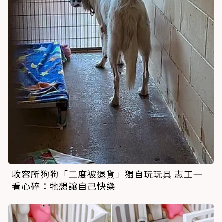
收容所狗狗「二度被退貨」獨自玩玩具 志工一
看心碎：牠想讓自己快樂