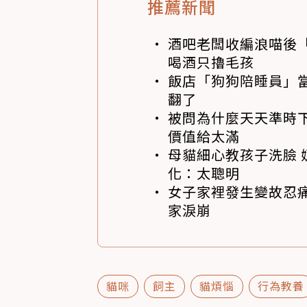
推薦新聞
酒吧老闆收編浪喵後
喝酒只擼毛孩
飯店「狗狗陪睡員」
翻了
被問為什麼天天準時下
價值給太滿
母貓細心教孩子洗臉 
化：太聰明
女子家裡發生變故忍痛
家淚崩
貓咪
飼主
貓煩惱
行為教養