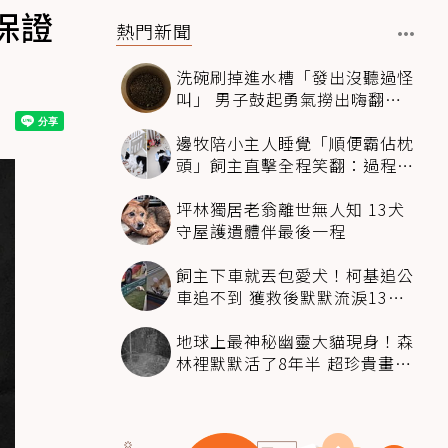
保證
熱門新聞
洗碗刷掉進水槽「發出沒聽過怪
叫」 男子鼓起勇氣撈出嗨翻：
超可愛
邊牧陪小主人睡覺「順便霸佔枕
頭」飼主直擊全程笑翻：過程絲
滑到太自然
坪林獨居老翁離世無人知 13犬
守屋護遺體伴最後一程
飼主下車就丟包愛犬！柯基追公
車追不到 獲救後默默流淚13萬
人心都碎了
地球上最神秘幽靈大貓現身！森
林裡默默活了8年半 超珍貴畫面
科學家嗨翻