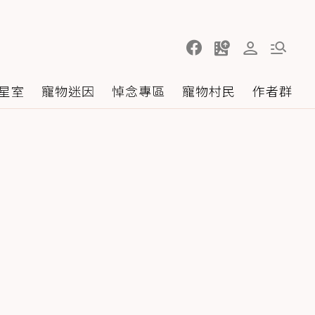
星室
寵物迷因
悼念專區
寵物村民
作者群