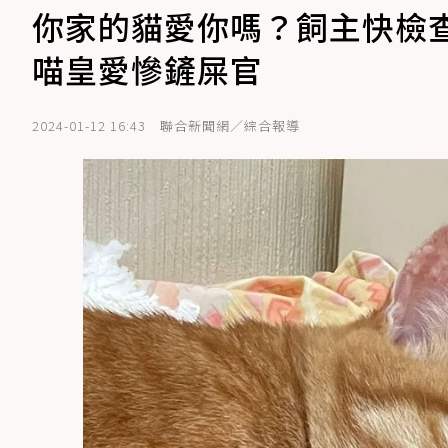
你家的貓愛你嗎？飼主快檢查
喵皇愛慘鏟屎官
2024-01-12 16:43
聯合新聞網／綜合報導