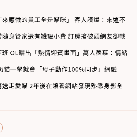
「來應徵的員工全是貓咪」 客人讚爆：來這不
當隨身管家還有罐罐小費 訂房搶破頭網友卻戰
班 OL曬出「熱情迎賓畫面」萬人羨慕：情緒
奶貓一學就會「母子動作100%同步」網融
送走愛貓 2年後在領養網站發現熟悉身影全