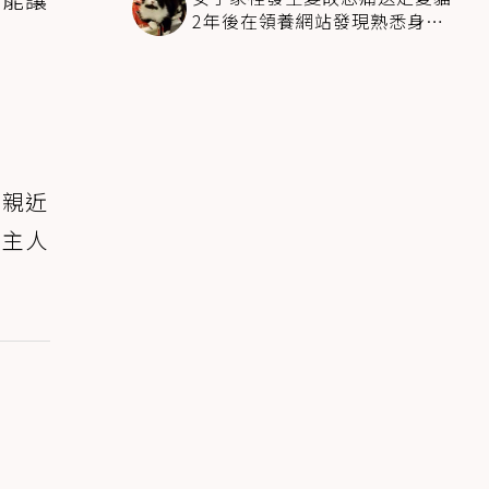
2年後在領養網站發現熟悉身影
全家淚崩
圖親近
果主人
。