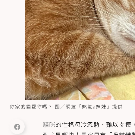
你家的貓愛你嗎？ 圖／網友「煞氣a妹妹」提供
貓咪
的性格忽冷忽熱、難以捉摸
到底是哪些人最容易有「吸貓體