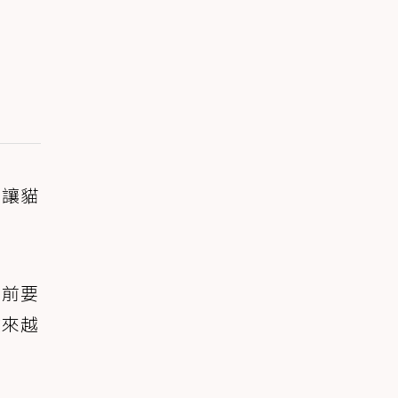
會讓貓
面前要
越來越