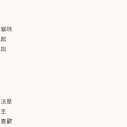
，貓咪
抱起
咪說
做法是
的主
加喜歡