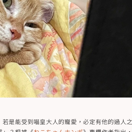
，若是能受到喵皇大人的寵愛，必定有他的過人
質」？根據《
ねこちゃんホンポ
》專欄作者指出