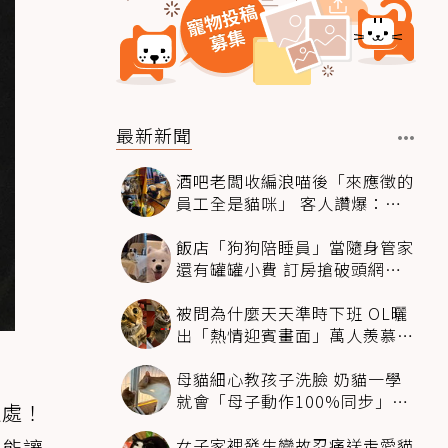
最新新聞
酒吧老闆收編浪喵後「來應徵的
員工全是貓咪」 客人讚爆：來
這不喝酒只擼毛孩
飯店「狗狗陪睡員」當隨身管家
還有罐罐小費 訂房搶破頭網友
卻戰翻了
被問為什麼天天準時下班 OL曬
出「熱情迎賓畫面」萬人羨慕：
情緒價值給太滿
母貓細心教孩子洗臉 奶貓一學
就會「母子動作100%同步」網
之處！
融化：太聰明
女子家裡發生變故忍痛送走愛貓
，能讓