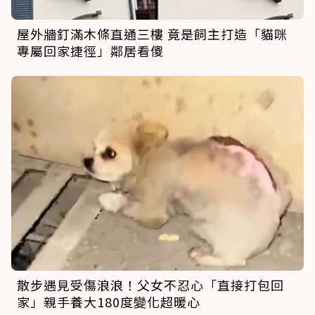
屋外牆釘滿木條直通三樓 竟是飼主打造「貓咪
專屬回家捷徑」鄰居看傻
散步遇見受傷浪浪！父女不忍心「直接打包回
家」親手養大180度變化超暖心