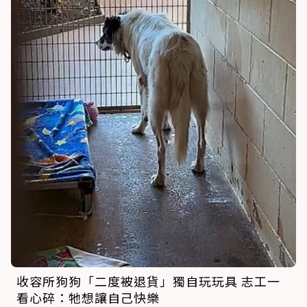
收容所狗狗「二度被退貨」獨自玩玩具 志工一
看心碎：牠想讓自己快樂