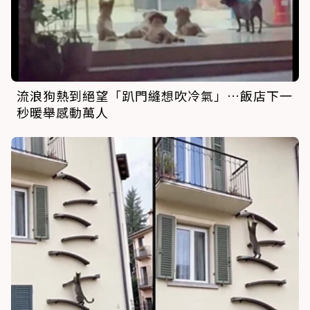
流浪狗熱到絕望「趴門縫想吹冷氣」…飯店下一
秒暖舉感動萬人