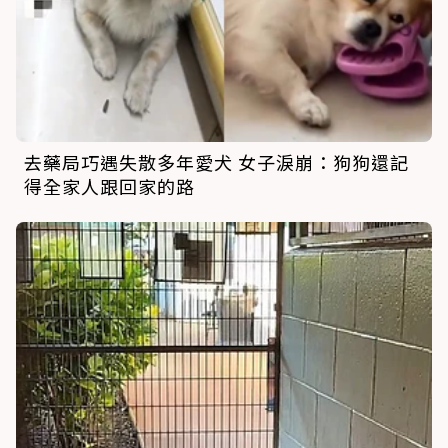
去藥局巧遇失散多年愛犬 女子淚崩：狗狗還記
得全家人跟回家的路