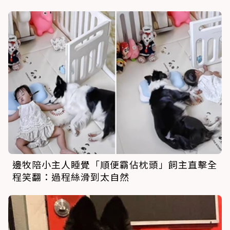
邊牧陪小主人睡覺「順便霸佔枕頭」飼主直擊全
程笑翻：過程絲滑到太自然