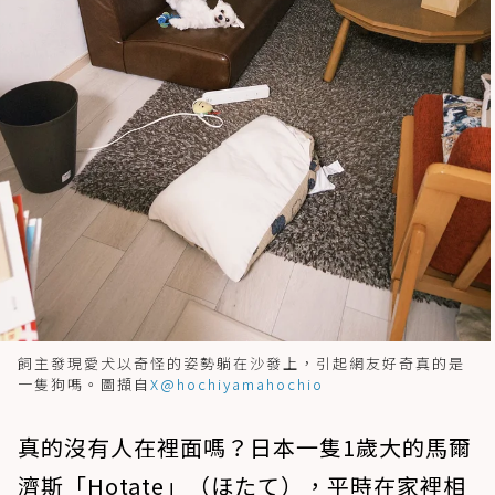
飼主發現愛犬以奇怪的姿勢躺在沙發上，引起網友好奇真的是
一隻狗嗎。圖擷自
X@hochiyamahochio
真的沒有人在裡面嗎？日本一隻1歲大的馬爾
濟斯「Hotate」（ほたて），平時在家裡相