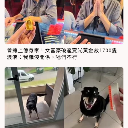
曾擁上億身家！女富豪破產賣光黃金救1700隻
浪浪：我餓沒關係，牠們不行