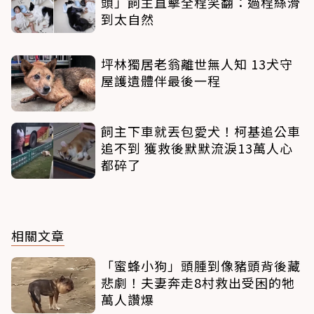
頭」飼主直擊全程笑翻：過程絲滑
到太自然
坪林獨居老翁離世無人知 13犬守
屋護遺體伴最後一程
飼主下車就丟包愛犬！柯基追公車
追不到 獲救後默默流淚13萬人心
都碎了
相關文章
「蜜蜂小狗」頭腫到像豬頭背後藏
悲劇！夫妻奔走8村救出受困的牠
萬人讚爆