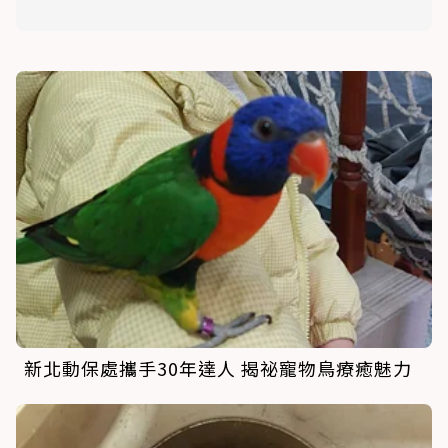
新北動保處攜手30年達人 揭祕寵物鳥療癒魅力