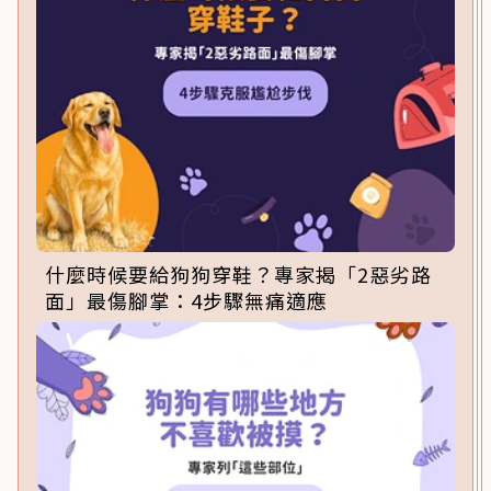
什麼時候要給狗狗穿鞋？專家揭「2惡劣路
面」最傷腳掌：4步驟無痛適應