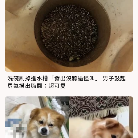
洗碗刷掉進水槽「發出沒聽過怪叫」 男子鼓起
勇氣撈出嗨翻：超可愛