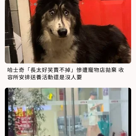
哈士奇「長太好笑賣不掉」慘遭寵物店拋棄 收
容所安排送養活動還是沒人要