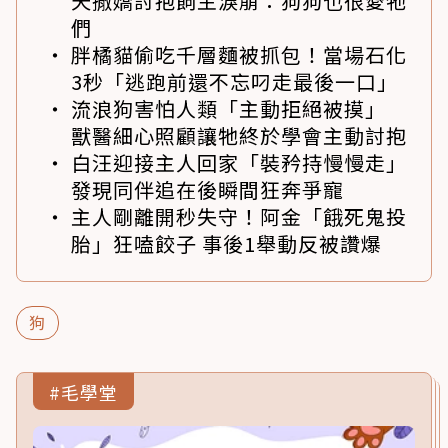
天撒嬌討抱飼主淚崩：狗狗也很愛牠
們
胖橘貓偷吃千層麵被抓包！當場石化
3秒「逃跑前還不忘叼走最後一口」
流浪狗害怕人類「主動拒絕被摸」
獸醫細心照顧讓牠終於學會主動討抱
白汪迎接主人回家「裝矜持慢慢走」
發現同伴追在後瞬間狂奔爭寵
主人剛離開秒失守！阿金「餓死鬼投
胎」狂嗑餃子 事後1舉動反被讚爆
狗
#毛學堂