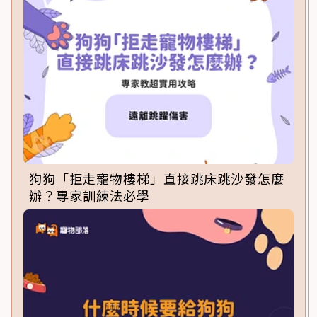
狗狗「拒走寵物樓梯」直接跳床跳沙發怎麼
辦？專家訓練法必學