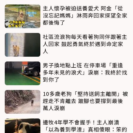
主人懷孕被迫送養愛犬 阿金「從
沒忘記媽媽」淋雨奔回家探望全家
都後悔了
社區流浪狗每天看著狗同伴跟著主
人回家 鼓起勇氣終於遇到命定家
人
男子換地點上班 在停車場「重逢
多年未見的浪犬」淚崩：我終於找
到你了
10多歲老狗「堅持送飼主離開」被
趕走不肯離去 跛腳也要撐到最後
萬人淚崩
邊牧4年學不會握手！主人崩潰
「以為養到學渣」真相傻眼：笨的